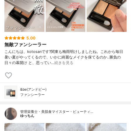
5.00
無敵ファンシーラー
こんにちは、kotosanです?関東も梅雨明けしましたね。これから毎日
暑い夏がやってくるので、いかに綺麗なメイクを保てるのか..勝負の
日々の幕開け と、思ってい…
続きを見る
&be(アンドビー)
ファンシーラー
管理栄養士・美肌食マイスター・ビューティ…
ゆっちん