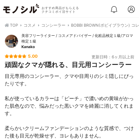
おすすめ商品がもらえる
クチコミポイ活サイト
TOP
コスメ
コンシーラー
BOBBI BROWN(ボビイブラウン) 
美容フリーライター / コスメアドバイザー / 化粧品検定１級/アロマ
検定１級
Kanako
5.00
更新日時：6ヶ月以上前
頑固なクマが隠れる、目元用コンシーラー
目元専用のコンシーラー、クマや目周りのシミ隠しにぴっ
たりです。
私が使っているカラーは「ピーチ」で濃いめの黄味がかっ
た肌色なので、悩みだった黒いクマを綺麗に消してくれま
す。
柔らかいクリームファンデーションのような質感で、つけ
た後も目元が乾燥せず、ヨレもありません。