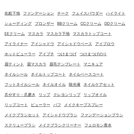
化粧下地
ファンデーション
チーク
フェイスパウダー
ハイライト
シェーディング
ブロンザー
BBクリーム
CCクリーム
DDクリーム
EEクリーム
マスカラ
マスカラ下地
マスカラトップコート
アイライナー
アイシャドウ
アイシャドウベース
アイブロウ
ホットビューラー
アイプチ
つけまつげ
つけまつげのり
眉ティント
眉マスカラ
眉毛テンプレート
マニキュア
ネイルシール
ネイルトップコート
ネイルベースコート
フットネイルシール
ネイルオイル
除光液
ネイルケアセット
爪やすり・爪磨き
リップ
クレヨンリップ
リップオイル
リップコート
ビューラー
パフ
メイクキープスプレー
メイクブラシセット
アイシャドウブラシ
ファンデーションブラシ
スクリューブラシ
メイクブラシクリーナー
フェロモン香水