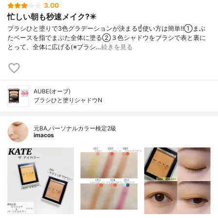
3.00
忙しい朝も秒速メイク?️✴️
ブラシひと塗りで3色グラデーションが決まる☝️使い方は簡単‼️①まぶ
たベースを指でまぶた全体に塗る②３色シャドウをブラシで表と裏に
とって、全体に広げる(※ブラシ…
続きを見る
AUBE(オーブ)
ブラシひと塗りシャドウN
元BA,パーソナルカラー検定2級
imacos