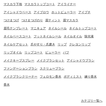
マスカラ下地
マスカラトップコート
アイライナー
アイシャドウベース
アイブロウ
ホットビューラー
アイプチ
つけまつげ
つけまつげのり
眉ティント
眉マスカラ
眉毛テンプレート
マニキュア
ネイルシール
ネイルトップコート
ネイルベースコート
フットネイルシール
ネイルオイル
除光液
ネイルケアセット
爪やすり・爪磨き
リップ
クレヨンリップ
リップオイル
リップコート
ビューラー
パフ
メイクキープスプレー
メイクブラシセット
アイシャドウブラシ
ファンデーションブラシ
スクリューブラシ
メイクブラシクリーナー
フェロモン香水
ボディミスト
練り香水
香水
カテゴリ一覧へ