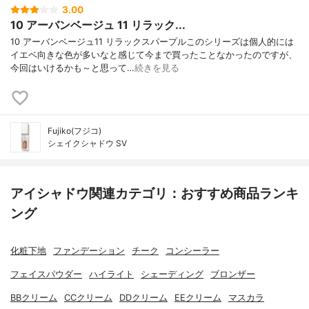
3.00
10 アーバンベージュ 11 リラック...
10 アーバンベージュ11 リラックスパープルこのシリーズは個人的には
イエベ向きな色が多いなと感じて今まで買ったことなかったのですが、
今回はいけるかも～と思って…
続きを見る
Fujiko(フジコ)
シェイクシャドウ SV
アイシャドウ関連カテゴリ：おすすめ商品ランキ
ング
化粧下地
ファンデーション
チーク
コンシーラー
フェイスパウダー
ハイライト
シェーディング
ブロンザー
BBクリーム
CCクリーム
DDクリーム
EEクリーム
マスカラ