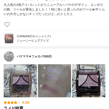
大人気の3色アイパレットがリニューアル✨パケのデザイン、エンボス
の柄、ツールが変化しました！！特に良いと思ったのがツール💫中くら
いの片方しかないチップだったけど…
続きを見る
CANMAKE(キャンメイク)
ジューシーピュアアイズ
バドママ★フォロバ100◎
4.00
ラメが綺麗。