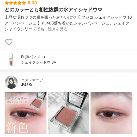
5.00
どのカラーとも相性抜群の水アイシャドウ♡
上品な濡れツヤの膜を張ったみたいに♡【 フジコ シェイクシャドウ 10
アーバンベージュ 】¥1,408落ち着いたシャンパンベージュ。シェイク
シャドウシリーズでも…
続きを見る
Fujiko(フジコ)
シェイクシャドウ SV
コスメマニア
あひる