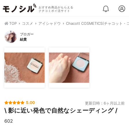
おすすめ商品がもらえる
クチコミポイ活サイト
TOP
コスメ
アイシャドウ
Chacott COSMETICS(チャコ
ブロガー
結貴
5.00
更新日時：6ヶ月以上前
\ 影に近い発色で自然なシェーディング /
602