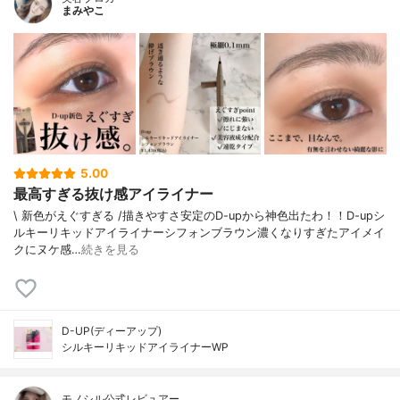
まみやこ
5.00
最高すぎる抜け感アイライナー
\ 新色がえぐすぎる /⁡描きやすさ安定のD-upから神色出たわ！！⁡⁡D-upシ
ルキーリキッドアイライナーシフォンブラウン⁡⁡濃くなりすぎたアイメイ
クにヌケ感…
続きを見る
D-UP(ディーアップ)
シルキーリキッドアイライナーWP
モノシル公式レビュアー