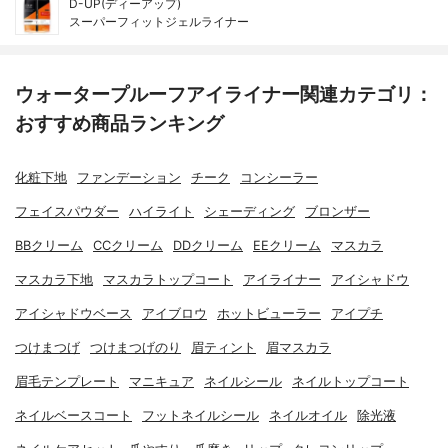
D-UP(ディーアップ)
スーパーフィットジェルライナー
ウォータープルーフアイライナー関連カテゴリ：
おすすめ商品ランキング
化粧下地
ファンデーション
チーク
コンシーラー
フェイスパウダー
ハイライト
シェーディング
ブロンザー
BBクリーム
CCクリーム
DDクリーム
EEクリーム
マスカラ
マスカラ下地
マスカラトップコート
アイライナー
アイシャドウ
アイシャドウベース
アイブロウ
ホットビューラー
アイプチ
つけまつげ
つけまつげのり
眉ティント
眉マスカラ
眉毛テンプレート
マニキュア
ネイルシール
ネイルトップコート
ネイルベースコート
フットネイルシール
ネイルオイル
除光液