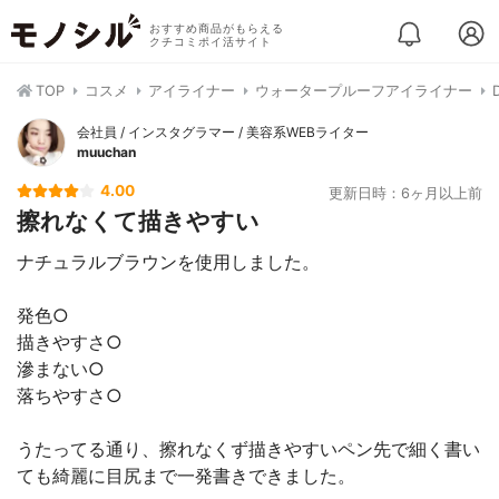
おすすめ商品がもらえる
クチコミポイ活サイト
TOP
コスメ
アイライナー
ウォータープルーフアイライナー
会社員 / インスタグラマー / 美容系WEBライター
muuchan
4.00
更新日時：6ヶ月以上前
擦れなくて描きやすい
ナチュラルブラウンを使用しました。
発色○
描きやすさ○
滲まない○
落ちやすさ○
うたってる通り、擦れなくず描きやすいペン先で細く書い
ても綺麗に目尻まで一発書きできました。