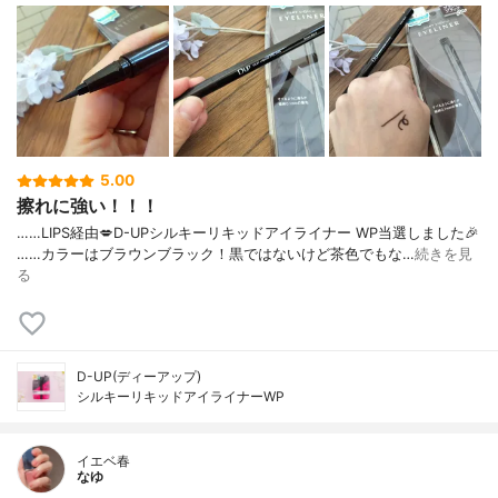
5.00
擦れに強い！！！
……⁡⁡LIPS経由💋⁡⁡D-UP⁡⁡シルキーリキッドアイライナー WP⁡⁡当選しました🎉
⁡⁡……⁡⁡カラーはブラウンブラック！⁡⁡黒ではないけど⁡⁡茶色でもな…
続きを見
る
D-UP(ディーアップ)
シルキーリキッドアイライナーWP
イエベ春
なゆ