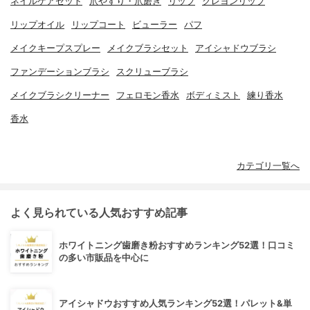
ネイルケアセット
爪やすり・爪磨き
リップ
クレヨンリップ
リップオイル
リップコート
ビューラー
パフ
メイクキープスプレー
メイクブラシセット
アイシャドウブラシ
ファンデーションブラシ
スクリューブラシ
メイクブラシクリーナー
フェロモン香水
ボディミスト
練り香水
香水
カテゴリ一覧へ
よく見られている人気おすすめ記事
ホワイトニング歯磨き粉おすすめランキング52選！口コミ
の多い市販品を中心に
アイシャドウおすすめ人気ランキング52選！パレット&単