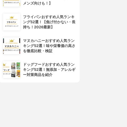
メンズ向けも！】
フライパンおすすめ人気ランキ
ング52選！【焦げ付かない・長
持ち！2026最新】
マヌカハニーおすすめ人気ラン
キング52選！味や栄養価の高さ
を徹底比較・検証
4位
5位
ドッグフードおすすめ人気ラン
キング52選！無添加・アレルギ
ー対策商品を紹介
DECORTÉ(コスメデコルテ)
SUQQU(スック)
アイグロウ ジェム スキンシャ
デザイニング カラー アイズ
ドウ
3.97
(55)
¥7,480
3.97
(72)