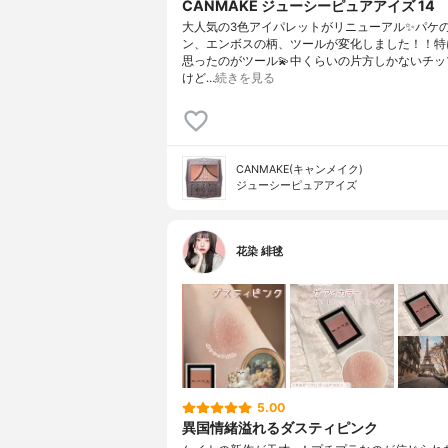
CANMAKE ジューシーピュアアイズ 14
大人気の3色アイパレットがリニューアル✨パケ
ン、エンボスの柄、ツールが変化しました！！特
思ったのがツール💫中くらいの片方しかないチッ
けど…
続きを見る
CANMAKE(キャンメイク)
ジューシーピュアアイズ
花染 緋毬
5.00
異国情緒溢れるダスティピンク