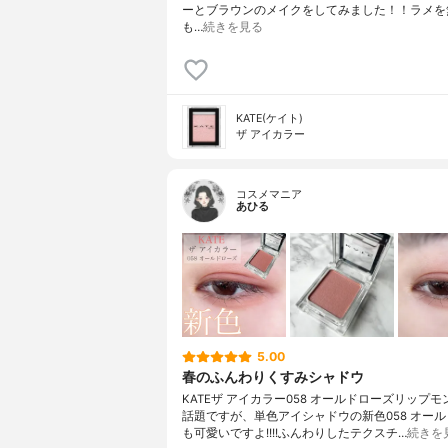
ーとブラウンのメイクをしてみました！！ラメを
も…
続きを見る
KATE(ケイト)
ザ アイカラー
コスメマニア
あひる
5.00
春のふんわりくすみシャドウ
KATEザ アイカラー058 オールドローズリップ
話題ですが、単色アイシャドウの新色058 オー
も可愛いですよ!!!!ふんわりしたテクスチ…
続きを