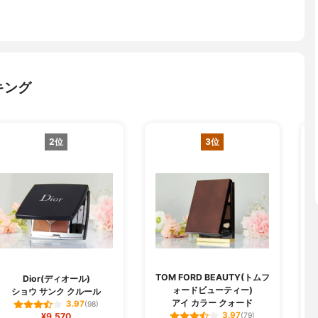
キング
2位
3位
TOM FORD BEAUTY(トムフ
Dior(ディオール)
ォードビューティー)
ショウ サンク クルール
アイ カラー クォード
3.97
(98)
3.97
¥9,570
(79)