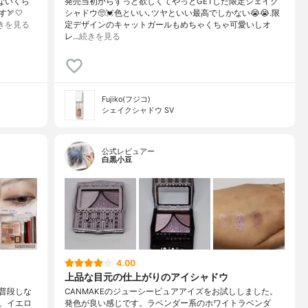
ないくら
発売当初からずっと欲しくてやっとGETした限定シェイク
🏹🤍
シャドウ🥺💓色といい､ツヤといい最高でしかない😭😭.限
きを見る
定デザインのキャットガールもめちゃくちゃ可愛いしオ
レ…
続きを見る
Fujiko(フジコ)
シェイクシャドウ SV
公式レビュアー
白黒小豆
4.00
上品な目元の仕上がりのアイシャドウ
普段しな
CANMAKEのジューシーピュアアイズをお試ししました。
、イエロ
発色が良い感じです。ラベンダー系のホワイトラベンダ