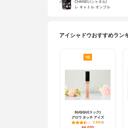
CHANEL(シャネル)
レ キャトル オンブル
アイシャドウおすすめラン
1位
SUQQU(スック)
グロウ タッチ アイズ
3.98
(8)
¥4,070