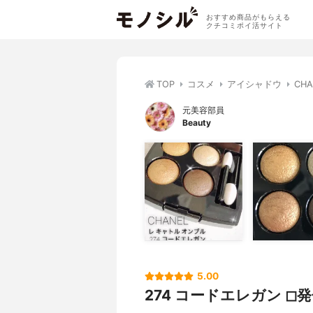
おすすめ商品がもらえる
クチコミポイ活サイト
TOP
コスメ
アイシャドウ
CH
元美容部員
Beauty
5.00
274 コードエレガン ◻︎発色