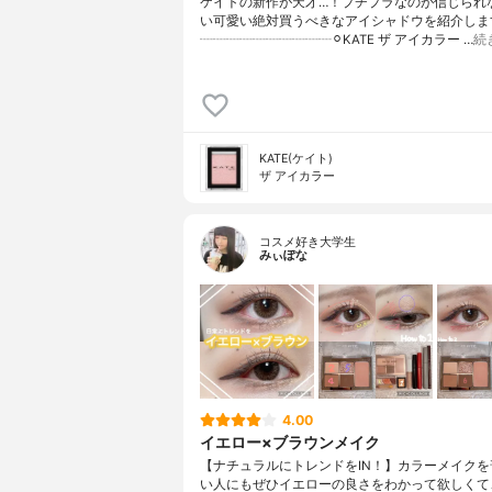
ケイトの新作が天才…！プチプラなのが信じられ
い可愛い絶対買うべきなアイシャドウを紹介します
┈┈┈┈┈┈┈┈┈┈⚪︎KATE ザ アイカラー …
続
KATE(ケイト)
ザ アイカラー
コスメ好き大学生
みぃぽな
4.00
イエロー×ブラウンメイク
【ナチュラルにトレンドをIN！】カラーメイクを
い人にもぜひイエローの良さをわかって欲しくて