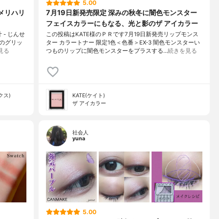
5.00
とメリハリ
7月19日新発売限定 深みの秋冬に闇色モンスター
フェイスカラーにもなる、光と影のザ アイカラー
 - じんせ
この投稿はKATE様のＰＲです7月19日新発売リップモンス
類のグリッ
ター カラートナー 限定1色＜色番＞EX-3 闇色モンスターい
見る
つものリップに闇色モンスターをプラスする…
続きを見る
クス)
KATE(ケイト)
ザ アイカラー
社会人
yuna
5.00