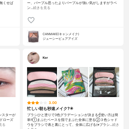
無くせば
ー、パープル思ったよりパープルが強い気がしますがラベ
ン…
続きを見る
CANMAKE(キャンメイク)
ジューシーピュアアイズ
Kor
3.00
忙しい朝も秒速メイク?️✴️
モンスターが
ブラシひと塗りで3色グラデーションが決まる☝️使い方は簡
ルドローズ
単‼️①まぶたベースを指でまぶた全体に塗る②３色シャド
見る
ウをブラシで表と裏にとって、全体に広げる(※ブラシ…
続き