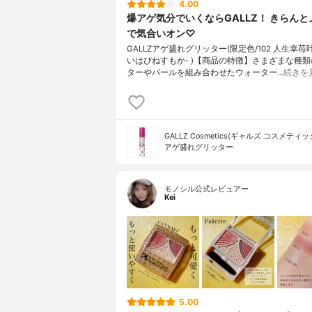
4.00
爆アゲ気分でいくならGALLZ！ きらん
で気合いオン♡
GALLZアゲ盛れグリッター(限定色/102 人生幸苺叶
いはぴねすもか- )【商品の特徴】さまざまな種
ターやパールを組み合わせたウォーター…
続きを
GALLZ Cosmetics(ギャルズ コスメティッ
アゲ盛れグリッター
モノシル公式レビュアー
Kei
5.00