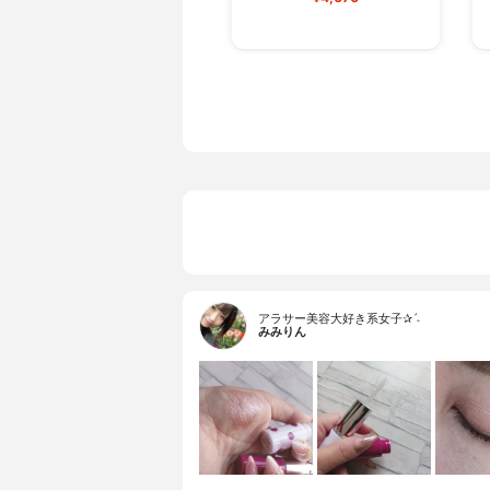
アラサー美容大好き系女子✰ˊ˗
みみりん