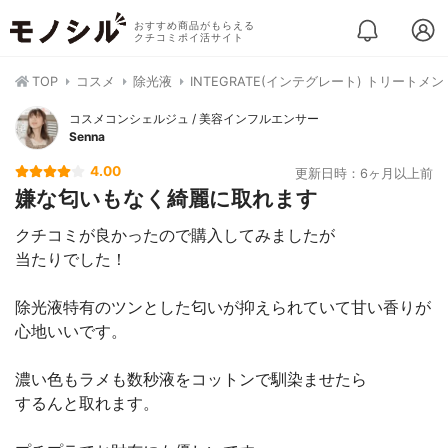
おすすめ商品がもらえる
クチコミポイ活サイト
TOP
コスメ
除光液
INTEGRATE(インテグレート) トリートメ
コスメコンシェルジュ / 美容インフルエンサー
Senna
4.00
更新日時：6ヶ月以上前
嫌な匂いもなく綺麗に取れます
クチコミが良かったので購入してみましたが
当たりでした！
除光液特有のツンとした匂いが抑えられていて甘い香りが
心地いいです。
濃い色もラメも数秒液をコットンで馴染ませたら
するんと取れます。