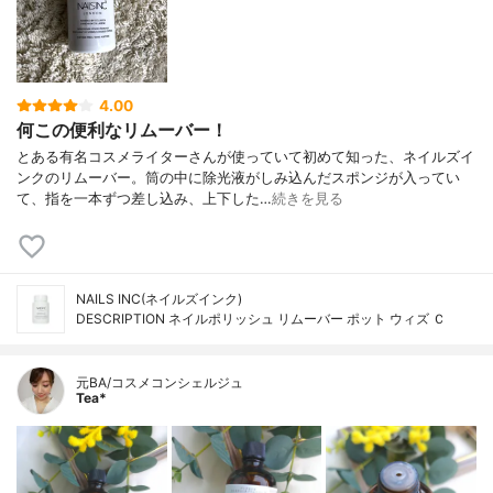
4.00
何この便利なリムーバー！
とある有名コスメライターさんが使っていて初めて知った、ネイルズイ
ンクのリムーバー。筒の中に除光液がしみ込んだスポンジが入ってい
て、指を一本ずつ差し込み、上下した…
続きを見る
NAILS INC(ネイルズインク)
DESCRIPTION ネイルポリッシュ リムーバー ポット ウィズ Ｃ
元BA/コスメコンシェルジュ
Tea*