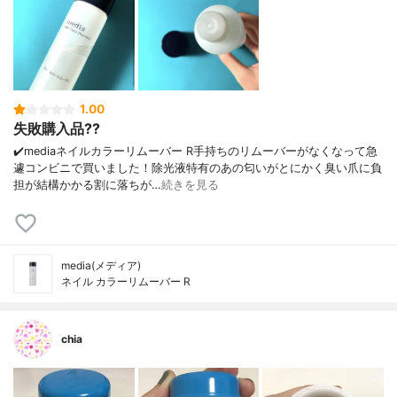
1.00
失敗購入品??
✔️mediaネイルカラーリムーバー R手持ちのリムーバーがなくなって急
遽コンビニで買いました！除光液特有のあの匂いがとにかく臭い爪に負
担が結構かかる割に落ちが…
続きを見る
media(メディア)
ネイル カラーリムーバー R
chia