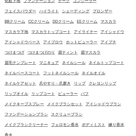
化粧下地
ファンデーション
チーク
コンシーラー
フェイスパウダー
ハイライト
シェーディング
ブロンザー
BBクリーム
CCクリーム
DDクリーム
EEクリーム
マスカラ
マスカラ下地
マスカラトップコート
アイライナー
アイシャドウ
アイシャドウベース
アイブロウ
ホットビューラー
アイプチ
つけまつげ
つけまつげのり
眉ティント
眉マスカラ
眉毛テンプレート
マニキュア
ネイルシール
ネイルトップコート
ネイルベースコート
フットネイルシール
ネイルオイル
ネイルケアセット
爪やすり・爪磨き
リップ
クレヨンリップ
リップオイル
リップコート
ビューラー
パフ
メイクキープスプレー
メイクブラシセット
アイシャドウブラシ
ファンデーションブラシ
スクリューブラシ
メイクブラシクリーナー
フェロモン香水
ボディミスト
練り香水
香水