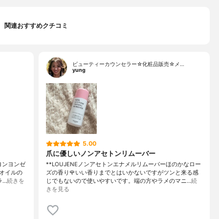
関連おすすめクチコミ
ビューティーカウンセラー☆化粧品販売☆メ…
yung
5.00
爪に優しいノンアセトンリムーバー
ヨンヨンゼ
**LOUJENEノンアセトンエナメルリムーバーほのかなロー
オイルの
ズの香り🌹いい香りまでとはいかないですがツンと来る感
ラ…
続きを
じでもないので使いやすいです。端の方やラメのマニ…
続
きを見る