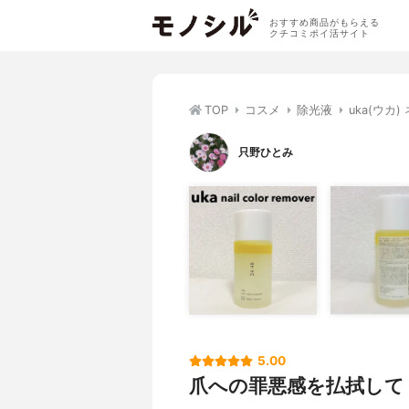
おすすめ商品がもらえる
クチコミポイ活サイト
TOP
コスメ
除光液
uka(ウカ
只野ひとみ
5.00
爪への罪悪感を払拭して