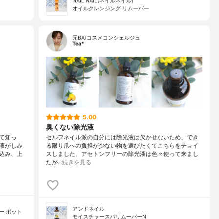
NAIL NAIL(ネイルネイル)
オイルクレンジング リムーバー
元BA/コスメコンシェルジュ
Tea*
5.00
臭くない除光液
て知っ
セルフネイル派の自分には除光液は欠かせないため、でき
液がしみ
る限り爪への負担が少ない物を選びたくてこちらをチョイ
込み、上
スしました。アセトンフリーの除光液は色々使って来まし
たが…
続きを見る
アンドネイル
バー ポット
モイスチャースパリムーバーN