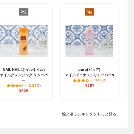
2位
3位
NAIL NAIL(ネイルネイル)
pure(ピュア)
オイルクレンジング リムーバ
マイルドエナメルリムーバーN
ー
3.85
(1)
¥281
3.86
(7)
¥525
除光液ランキングをもっと見る