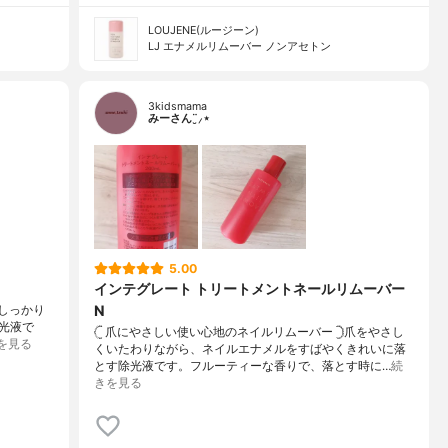
LOUJENE(ルージーン)
LJ エナメルリムーバー ノンアセトン
3kidsmama
みーさん¨̮⸝⋆
5.00
インテグレート トリートメントネールリムーバー
N
をしっかり
光液で
𓊆 爪にやさしい使い心地のネイルリムーバー 𓊇爪をやさし
を見る
くいたわりながら、ネイルエナメルをすばやくきれいに落
とす除光液です。フルーティーな香りで、落とす時に…
続
きを見る