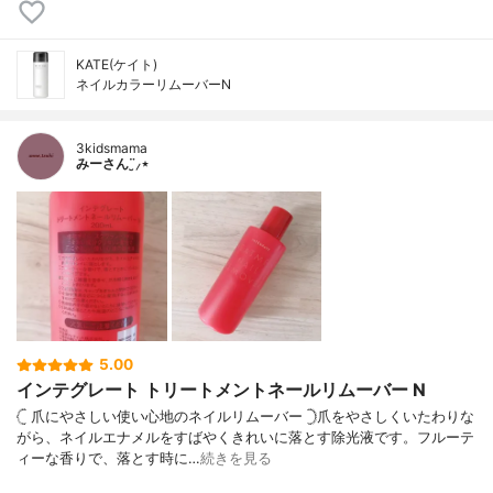
KATE(ケイト)
ネイルカラーリムーバーN
3kidsmama
みーさん¨̮⸝⋆
5.00
インテグレート トリートメントネールリムーバー N
𓊆 爪にやさしい使い心地のネイルリムーバー 𓊇爪をやさしくいたわりな
がら、ネイルエナメルをすばやくきれいに落とす除光液です。フルーテ
ィーな香りで、落とす時に…
続きを見る