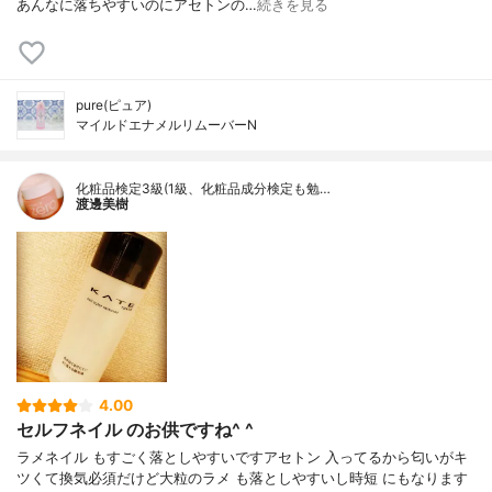
あんなに落ちやすいのにアセトンの…
続きを見る
pure(ピュア)
マイルドエナメルリムーバーN
化粧品検定3級(1級、化粧品成分検定も勉…
渡邊美樹
4.00
セルフネイル のお供ですね^ ^
ラメネイル もすごく落としやすいですアセトン 入ってるから匂いがキ
ツくて換気必須だけど大粒のラメ も落としやすいし時短 にもなります