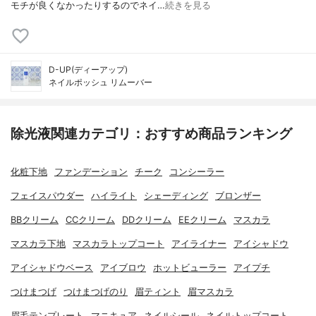
モチが良くなかったりするのでネイ…
続きを見る
D-UP(ディーアップ)
ネイルポッシュ リムーバー
除光液関連カテゴリ：おすすめ商品ランキング
化粧下地
ファンデーション
チーク
コンシーラー
フェイスパウダー
ハイライト
シェーディング
ブロンザー
BBクリーム
CCクリーム
DDクリーム
EEクリーム
マスカラ
マスカラ下地
マスカラトップコート
アイライナー
アイシャドウ
アイシャドウベース
アイブロウ
ホットビューラー
アイプチ
つけまつげ
つけまつげのり
眉ティント
眉マスカラ
眉毛テンプレート
マニキュア
ネイルシール
ネイルトップコート