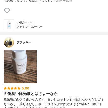
は実感しました。ただどうしてもア…
続きを見る
pa(ピーエー)
アセトンリムーバー
ブラッキー
5.00
面倒臭い除光液とはさよーなら
除光液が面倒で嫌いなんです。臭いしコットンも用意しないとだしゴミ
も出るし、爪も痛むし。ネイルズインクの除光液はその点No. 1ポット