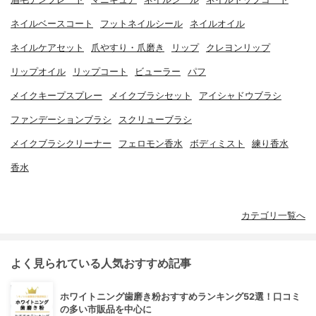
ネイルベースコート
フットネイルシール
ネイルオイル
ネイルケアセット
爪やすり・爪磨き
リップ
クレヨンリップ
リップオイル
リップコート
ビューラー
パフ
メイクキープスプレー
メイクブラシセット
アイシャドウブラシ
ファンデーションブラシ
スクリューブラシ
メイクブラシクリーナー
フェロモン香水
ボディミスト
練り香水
香水
カテゴリ一覧へ
よく見られている人気おすすめ記事
ホワイトニング歯磨き粉おすすめランキング52選！口コミ
の多い市販品を中心に