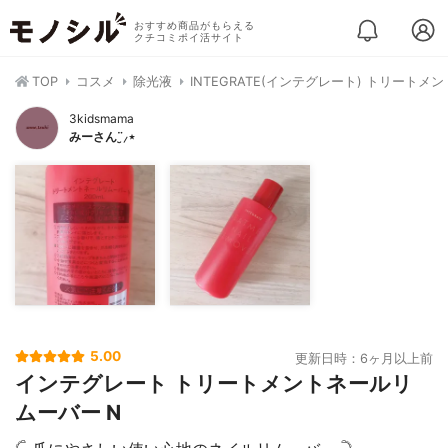
おすすめ商品がもらえる
クチコミポイ活サイト
TOP
コスメ
除光液
INTEGRATE(インテグレート) トリートメ
3kidsmama
みーさん¨̮⸝⋆
5.00
更新日時：6ヶ月以上前
インテグレート トリートメントネールリ
ムーバー N