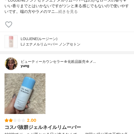
**LOUJENEノンアセトンエナメルリムーバーほのかなローズの香り🌹
いい香りまでとはいかないですがツンと来る感じでもないので使いやす
いです。端の方やラメのマニ…
続きを見る
LOUJENE(ルージーン)
LJ エナメルリムーバー ノンアセトン
ビューティーカウンセラー☆化粧品販売☆メ…
yung
2.00
コスパ抜群ジェルネイルリムーバー