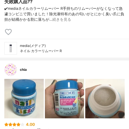
失敗購入品??
✔️mediaネイルカラーリムーバー R手持ちのリムーバーがなくなって急
遽コンビニで買いました！除光液特有のあの匂いがとにかく臭い爪に負
担が結構かかる割に落ちが…
続きを見る
media(メディア)
ネイル カラーリムーバー R
chia
4.00