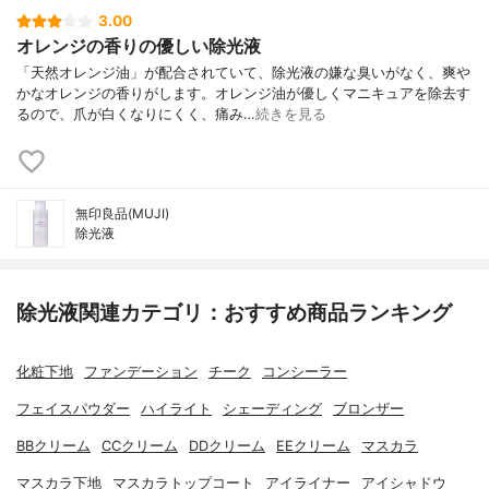
3.00
オレンジの香りの優しい除光液
「天然オレンジ油」が配合されていて、除光液の嫌な臭いがなく、爽や
かなオレンジの香りがします。オレンジ油が優しくマニキュアを除去す
るので、爪が白くなりにくく、痛み…
続きを見る
無印良品(MUJI)
除光液
除光液関連カテゴリ：おすすめ商品ランキング
化粧下地
ファンデーション
チーク
コンシーラー
フェイスパウダー
ハイライト
シェーディング
ブロンザー
BBクリーム
CCクリーム
DDクリーム
EEクリーム
マスカラ
マスカラ下地
マスカラトップコート
アイライナー
アイシャドウ