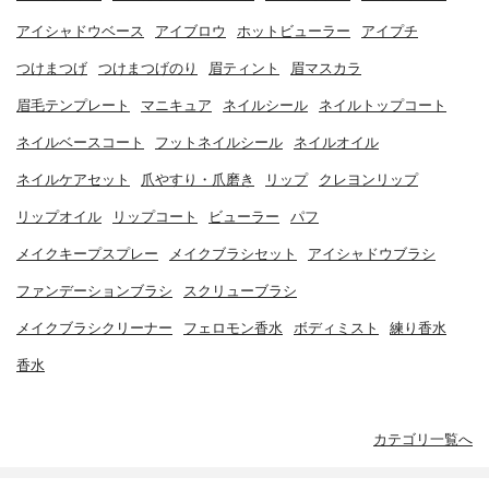
アイシャドウベース
アイブロウ
ホットビューラー
アイプチ
つけまつげ
つけまつげのり
眉ティント
眉マスカラ
眉毛テンプレート
マニキュア
ネイルシール
ネイルトップコート
ネイルベースコート
フットネイルシール
ネイルオイル
ネイルケアセット
爪やすり・爪磨き
リップ
クレヨンリップ
リップオイル
リップコート
ビューラー
パフ
メイクキープスプレー
メイクブラシセット
アイシャドウブラシ
ファンデーションブラシ
スクリューブラシ
メイクブラシクリーナー
フェロモン香水
ボディミスト
練り香水
香水
カテゴリ一覧へ