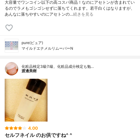
大容量でワンコイン以下の高コスパ商品！なのにアセトンが含まれてい
るのでラメもゴシゴシせずに落ちてくれます。若干白くはなりますが、
あんなに落ちやすいのにアセトンの…
続きを見る
pure(ピュア)
マイルドエナメルリムーバーN
化粧品検定3級(1級、化粧品成分検定も勉…
渡邊美樹
4.00
セルフネイル のお供ですね^ ^