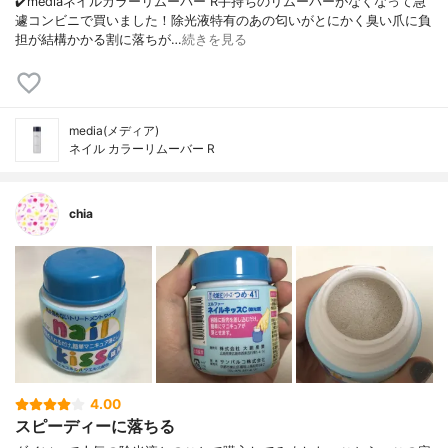
✔️mediaネイルカラーリムーバー R手持ちのリムーバーがなくなって急
遽コンビニで買いました！除光液特有のあの匂いがとにかく臭い爪に負
担が結構かかる割に落ちが…
続きを見る
media(メディア)
ネイル カラーリムーバー R
chia
4.00
スピーディーに落ちる