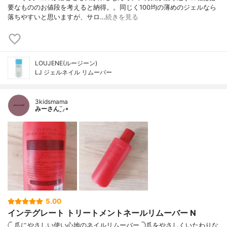
要なもののお値段を考えると納得。。同じく100均の薄めのジェルなら
落ちやすいと思いますが、サロ…
続きを見る
LOUJENE(ルージーン)
LJ ジェルネイル リムーバー
3kidsmama
みーさん¨̮⸝⋆
5.00
インテグレート トリートメントネールリムーバー N
𓊆 爪にやさしい使い心地のネイルリムーバー 𓊇爪をやさしくいたわりな