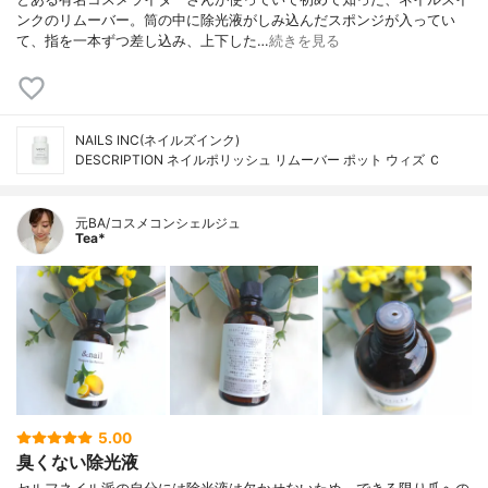
ンクのリムーバー。筒の中に除光液がしみ込んだスポンジが入ってい
て、指を一本ずつ差し込み、上下した…
続きを見る
NAILS INC(ネイルズインク)
DESCRIPTION ネイルポリッシュ リムーバー ポット ウィズ Ｃ
元BA/コスメコンシェルジュ
Tea*
5.00
臭くない除光液