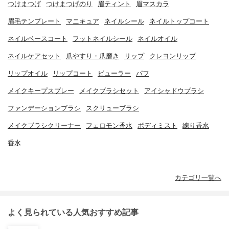
つけまつげ
つけまつげのり
眉ティント
眉マスカラ
眉毛テンプレート
マニキュア
ネイルシール
ネイルトップコート
ネイルベースコート
フットネイルシール
ネイルオイル
ネイルケアセット
爪やすり・爪磨き
リップ
クレヨンリップ
リップオイル
リップコート
ビューラー
パフ
メイクキープスプレー
メイクブラシセット
アイシャドウブラシ
ファンデーションブラシ
スクリューブラシ
メイクブラシクリーナー
フェロモン香水
ボディミスト
練り香水
香水
カテゴリ一覧へ
よく見られている人気おすすめ記事