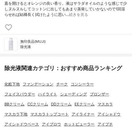
蓋を開けるとオレンジの良い香り。液はサラダオイルのような感じで少
しヌルヌルしてコットンに出してもあまり蒸発していかないので1回湿
らせれば結構長く拭けたように思い…
続きを見る
無印良品(MUJI)
除光液
除光液関連カテゴリ：おすすめ商品ランキング
化粧下地
ファンデーション
チーク
コンシーラー
フェイスパウダー
ハイライト
シェーディング
ブロンザー
BBクリーム
CCクリーム
DDクリーム
EEクリーム
マスカラ
マスカラ下地
マスカラトップコート
アイライナー
アイシャドウ
アイシャドウベース
アイブロウ
ホットビューラー
アイプチ