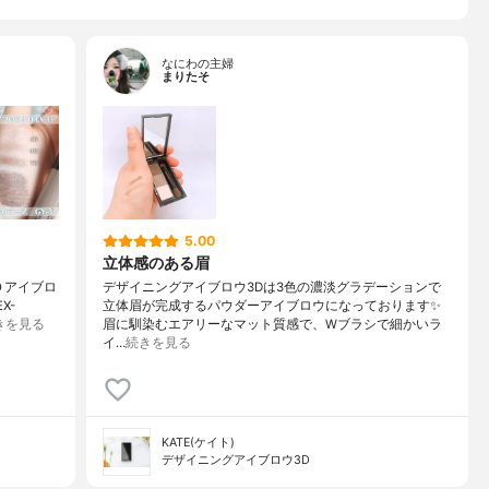
なにわの主婦
まりたそ
5.00
立体感のある眉
Ｄアイブロ
デザイニングアイブロウ3Dは3色の濃淡グラデーションで
X-
立体眉が完成するパウダーアイブロウになっております✨
きを見る
眉に馴染むエアリーなマット質感で、Wブラシで細かいラ
イ…
続きを見る
KATE(ケイト)
デザイニングアイブロウ3D