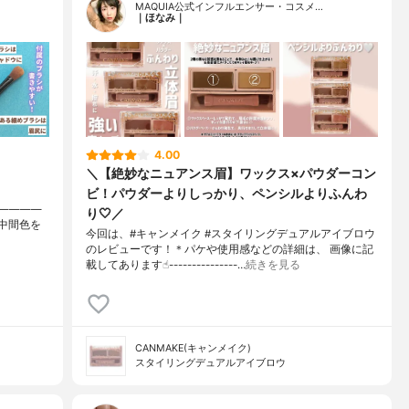
MAQUIA公式インフルエンサー・コスメ…
｜ほなみ｜
4.00
＼【絶妙なニュアンス眉】ワックス×パウダーコン
ビ！パウダーよりしっかり、ペンシルよりふんわ
————
り🤍／
中間色を
今回は、#キャンメイク #スタイリングデュアルアイブロウ
のレビューです！＊パケや使用感などの詳細は、 画像に記
載してあります☝︎---------------…
続きを見る
CANMAKE(キャンメイク)
スタイリングデュアルアイブロウ