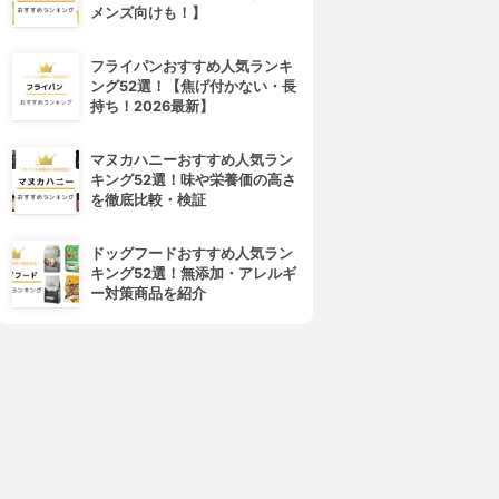
メンズ向けも！】
フライパンおすすめ人気ランキ
ング52選！【焦げ付かない・長
持ち！2026最新】
マヌカハニーおすすめ人気ラン
eavy Rotation(ヘビーローテ
CEZANNE(セザンヌ)
キング52選！味や栄養価の高さ
ーション)
超細芯アイブロウ
を徹底比較・検証
カラーリングアイブロウ
3.89
(55)
3.89
(109)
¥498
ドッグフードおすすめ人気ラン
¥592
キング52選！無添加・アレルギ
ー対策商品を紹介