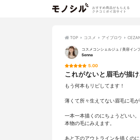
おすすめ商品がもらえる
クチコミポイ活サイト
TOP
コスメ
アイブロウ
CEZ
コスメコンシェルジュ / 美容イン
Senna
5.00
これがないと眉毛が描け
もう何本もリピしてます！
薄くて所々生えてない眉毛に毛が
一本一本描くのにちょうどいい。
本物の毛にみえます。
あと下のアウトラインを描くのに