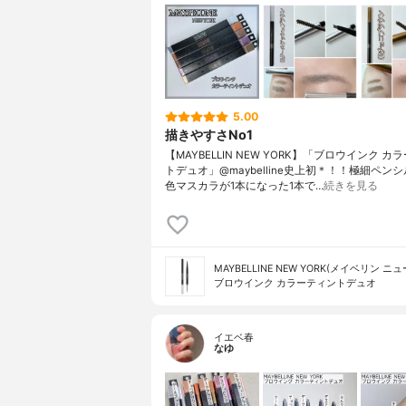
5.00
描きやすさNo1
【MAYBELLIN NEW YORK】「ブロウインク カ
トデュオ」@maybelline史上初＊！！極細ペン
色マスカラが1本になった1本で…
続きを見る
MAYBELLINE NEW YORK(メイベリン ニ
ブロウインク カラーティントデュオ
イエベ春
なゆ