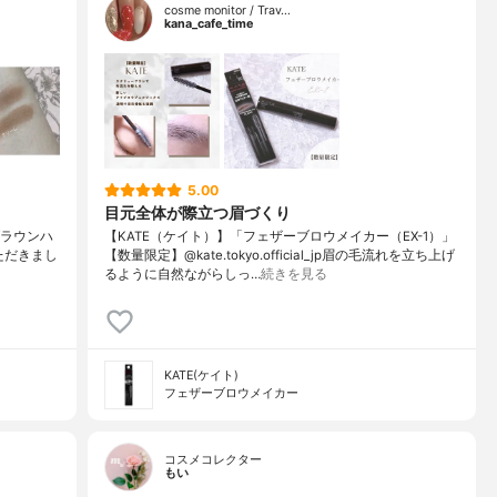
cosme monitor / Trav…
kana_cafe_time
5.00
目元全体が際立つ眉づくり
コブラウンハ
【KATE（ケイト）】「フェザーブロウメイカー（EX-1）」
いただきまし
【数量限定】@kate.tokyo.official_jp眉の毛流れを立ち上げ
るように自然ながらしっ…
続きを見る
KATE(ケイト)
フェザーブロウメイカー
コスメコレクター
もい