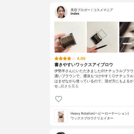
美容ブロガー / コスメマニア
index
4.00
書きやすいワックスアイブロウ
伊勢半さんにいただきました01ナチュラルブラウ
濃いブラウンで、濃淡もつけやすく◎ナチュラル
はまぜながら使っているので、混ぜ方にもよるか
せ…
続きを見る
Heavy Rotation(ヘビーローテーション)
ワックスブロウクリエイター