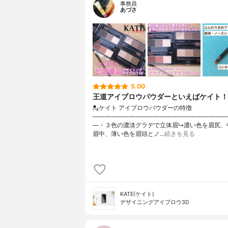
事務員
あづさ
5.00
王道アイブロウパウダーといえばケイト！
💂ケイト アイブロウパウダーの特徴
——————————————————————
—・３色の濃淡グラデで立体眉↳濃い色を眉尻、
眉中、薄い色を眉頭とノ…
続きを見る
KATE(ケイト)
デザイニングアイブロウ3D