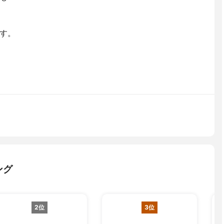
す。
ング
2位
3位