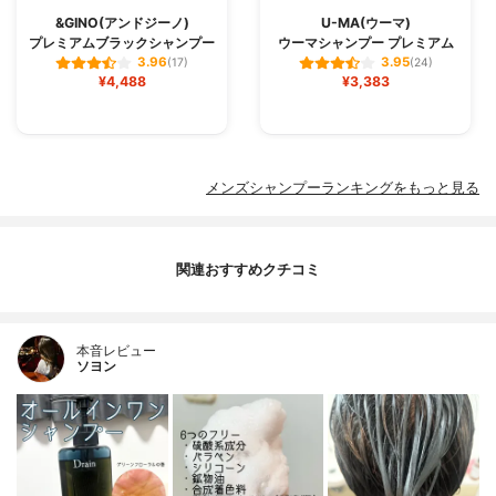
&GINO(アンドジーノ)
U-MA(ウーマ)
プレミアムブラックシャンプー
ウーマシャンプー プレミアム
3.96
3.95
(17)
(24)
¥4,488
¥3,383
メンズシャンプーランキングをもっと見る
関連おすすめクチコミ
本音レビュー
ソヨン