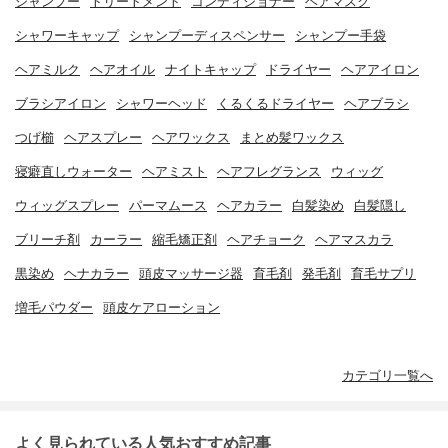
シャンプー
トリートメント
コンディショナー
ヘアマスク
シャワーキャップ
シャンプーディスペンサー
シャンプー手袋
ヘアミルク
ヘアオイル
ナイトキャップ
ドライヤー
ヘアアイロン
ブラシアイロン
シャワーヘッド
くるくるドライヤー
ヘアブラシ
つげ櫛
ヘアスプレー
ヘアワックス
まとめ髪ワックス
寝癖直しウォーター
ヘアミスト
ヘアフレグランス
ウィッグ
ウィッグスプレー
パーマムース
ヘアカラー
白髪染め
白髪隠し
ブリーチ剤
カーラー
縮毛矯正剤
ヘアチョーク
ヘアマスカラ
黒染め
ヘナカラー
頭皮マッサージ器
育毛剤
発毛剤
育毛サプリ
増毛パウダー
頭皮ケアローション
カテゴリ一覧へ
よく見られている人気おすすめ記事