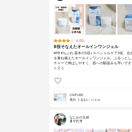
4.00
8役そなえたオールインワンジェル
#PR #ちふれ 基本の5役+スペシャルケア3役、合
を兼ね備えたオールインワンジェル。ぷるっとし
チャーで伸ばしやすく、肌への馴染みも早いです
を見る
CHIFURE
美白 うるおい ジェル
なにわの主婦
まりたそ