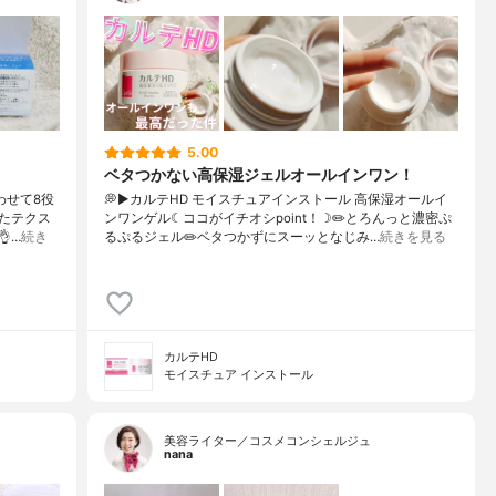
5.00
ベタつかない高保湿ジェルオールインワン！
わせて8役
💭▶️カルテHD モイスチュアインストール 高保湿オールイ
たテクス
ンワンゲル☾ココがイチオシpoint！☽✏️とろんっと濃密ぷ
…
続き
るぷるジェル✏️ベタつかずにスーッとなじみ…
続きを見る
カルテHD
モイスチュア インストール
美容ライター／コスメコンシェルジュ
nana