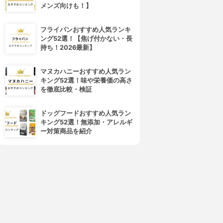
メンズ向けも！】
フライパンおすすめ人気ランキ
ング52選！【焦げ付かない・長
持ち！2026最新】
CANADEL(カナデル)
Mediplus(メディプラス)
マヌカハニーおすすめ人気ラン
プレミアリフト
ゲル
キング52選！味や栄養価の高さ
3.81
3.81
(20)
(20)
を徹底比較・検証
¥3,344
¥4,070
ドッグフードおすすめ人気ラン
キング52選！無添加・アレルギ
ー対策商品を紹介