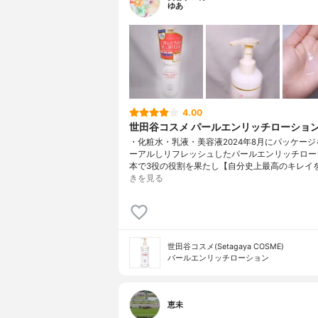
ゆあ
4.00
世田谷コスメ パールエンリッチローショ
・化粧水・乳液・美容液2024年8月にパッケー
ーアルしリフレッシュしたパールエンリッチロー
本で3役の役割を果たし【自分史上最高のキレイ
きを見る
世田谷コスメ(Setagaya COSME)
パールエンリッチローション
恵未