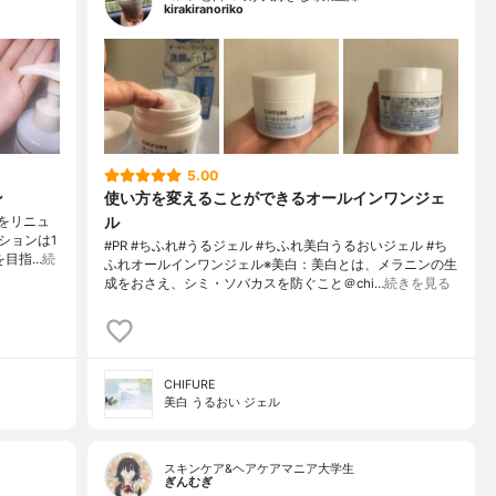
kirakiranoriko
5.00
ン
使い方を変えることができるオールインワンジェ
ル
ジをリニュ
ションは1
#PR #ちふれ#うるジェル #ちふれ美白うるおいジェル #ち
を目指…
続
ふれオールインワンジェル※美白：美白とは、メラニンの生
成をおさえ、シミ・ソバカスを防ぐこと＠chi…
続きを見る
CHIFURE
美白 うるおい ジェル
スキンケア&ヘアケアマニア大学生
ぎんむぎ