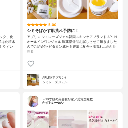
5.00
シミそばかす肌荒れ予防に！
ック、化
アプリン シミレーズジェル韓国スキンケアブランド APLIN
私は化粧水
オールインワンジェル 医薬部外品お試しさせて頂きました
しやすい
のでご紹介?✓ビタミン成分を豊富に配合✓肌荒れ…
続きを
見る
APLIN(アプリン)
シミレーズジェル
－10才肌の美容愛好家／受賞歴複数
かずおいーめい