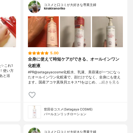
コスメと口コミが大好きな専業主婦
kirakiranoriko
5.00
全身に使えて時短ケアができる、オールインワン
化粧液
✨これ1
！使い方
#PR@setagayacosme化粧水、乳液、美容液が一つになっ
あと浴
たオールインワン化粧液で、顔だけでなく、全身にも使え
ます。国産アコヤ真珠貝エキス*1をはじめ、…
続きを見る
世田谷コスメ(Setagaya COSME)
パールエンリッチローション
コスメと口コミが大好きな専業主婦