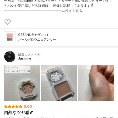
今回は、#cezanne 大人気ハイライト＆チーク達の比較レビューです！
＊パケや使用感などの詳細は、 画像に記載してあります☝
—————————————————…
続きを見る
CEZANNE(セザンヌ)
パールグロウニュアンサー
韓国コスメ🇰🇷
Jasmine
5.00
自然なツヤ感💕