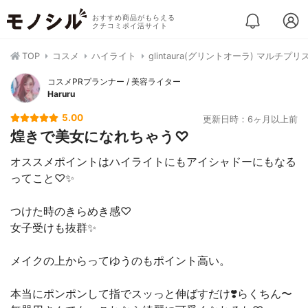
おすすめ商品がもらえる
クチコミポイ活サイト
TOP
コスメ
ハイライト
glintaura(グリントオーラ) マルチプ
コスメPRプランナー / 美容ライター
Haruru
5.00
更新日時：6ヶ月以上前
煌きで美女になれちゃう♡
オススメポイントはハイライトにもアイシャドーにもなる
ってこと♡✨
つけた時のきらめき感♡
女子受けも抜群✨
メイクの上からってゆうのもポイント高い。
本当にポンポンして指でスッっと伸ばすだけ❣️らくちん〜