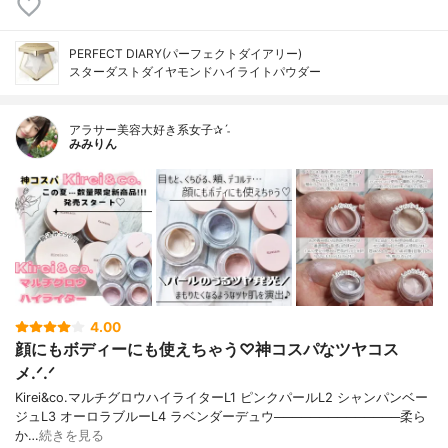
PERFECT DIARY(パーフェクトダイアリー)
スターダストダイヤモンドハイライトパウダー
アラサー美容大好き系女子✰ˊ˗
みみりん
4.00
顔にもボディーにも使えちゃう♡神コスパなツヤコス
メ.ᐟ.ᐟ
Kirei&co.マルチグロウハイライターL1 ピンクパールL2 シャンパンベー
ジュL3 オーロラブルーL4 ラベンダーデュウ──────────────柔ら
か…
続きを見る