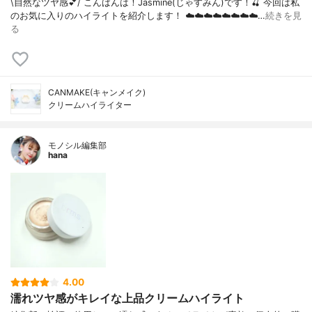
\自然なツヤ感💕/ こんばんは！Jasmine(じゃすみん)です！🍒 今回は私
のお気に入りのハイライトを紹介します！ ☁️☁️☁️☁️☁️☁️☁️☁️…
続きを見
る
CANMAKE(キャンメイク)
クリームハイライター
モノシル編集部
hana
4.00
濡れツヤ感がキレイな上品クリームハイライト