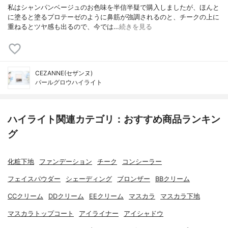
私はシャンパンベージュのお色味を半信半疑で購入しましたが、ほんと
に塗ると塗るプロテーゼのように鼻筋が強調されるのと、チークの上に
重ねるとツヤ感も出るので、今では…
続きを見る
CEZANNE(セザンヌ)
パールグロウハイライト
ハイライト関連カテゴリ：おすすめ商品ランキン
グ
化粧下地
ファンデーション
チーク
コンシーラー
フェイスパウダー
シェーディング
ブロンザー
BBクリーム
CCクリーム
DDクリーム
EEクリーム
マスカラ
マスカラ下地
マスカラトップコート
アイライナー
アイシャドウ