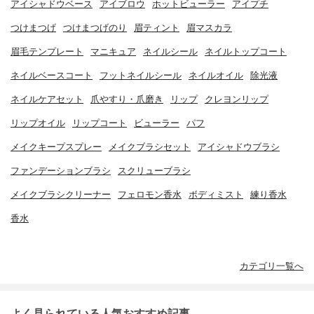
アイシャドウベース
アイブロウ
ホットビューラー
アイプチ
つけまつげ
つけまつげのり
眉ティント
眉マスカラ
眉毛テンプレート
マニキュア
ネイルシール
ネイルトップコート
ネイルベースコート
フットネイルシール
ネイルオイル
除光液
ネイルケアセット
爪やすり・爪磨き
リップ
クレヨンリップ
リップオイル
リップコート
ビューラー
パフ
メイクキープスプレー
メイクブラシセット
アイシャドウブラシ
ファンデーションブラシ
スクリューブラシ
メイクブラシクリーナー
フェロモン香水
ボディミスト
練り香水
香水
カテゴリ一覧へ
よく見られている人気おすすめ記事