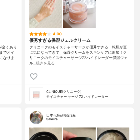
4.00
優秀すぎる保湿ジェルクリーム
が全くあり
クリニークのモイスチャーサージが優秀すぎる！乾燥が更
までオイ
に気になってきて、保湿クリームをスキンケアに追加！ク
になりま
リニークのモイスチャーサージ72ハイドレーダー保湿ジェ
ル…
続きを見る
CLINIQUE(クリニーク)
モイスチャー サージ 72 ハイドレーター
日本化粧品検定3級
Sakura