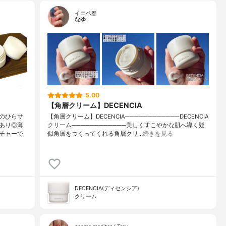
イエベ春
なゆ
5.00
【角層クリーム】DECENCIA
のひらサ
【角層クリーム】DECENCIA────────────DECENCIA
あり◎薄
クリーム────────────美しくすこやかな肌へ導く疑
チャーで
似角層をつくってくれる角層クリ…
続きを見る
DECENCIA(ディセンシア)
クリーム