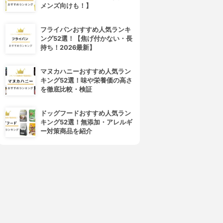
メンズ向けも！】
フライパンおすすめ人気ランキ
ング52選！【焦げ付かない・長
持ち！2026最新】
ORBIS(オルビス)
Hautschild(ハウトシールド)
オルビスユー モイスチャー
美容EQクリーム
マヌカハニーおすすめ人気ラン
3.86
3.86
(11)
(2)
キング52選！味や栄養価の高さ
¥2,500
¥3,188
を徹底比較・検証
ドッグフードおすすめ人気ラン
キング52選！無添加・アレルギ
ー対策商品を紹介