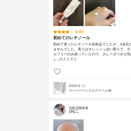
4.00
初めてのレチノール
初めて使ったレチノール化粧品でしたが、A反応
ませんでした。香りはオレンジっぽい香りで、今
ルフリーのみ使っていたので、少しベタつきが気
し…
続きを見る
KISO(キソ)
スーパーリンクルクリームVA
化粧品開発者
ぴなこ