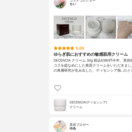
コスメコレクター
もい
5.00
ゆらぎ肌におすすめの敏感肌用クリーム
DECENCIA クリーム 30g 税込6380円今年、美
コスを総なめにした角質クリームをいただきまし
の角層研究が生み出した、ディセンシア独…
続き
DECENCIA(ディセンシア)
クリーム
美容ブロガー
ゆあ