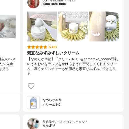
cosme monitor / Trav…
kana_cafe_time
5.00
素直なみずみずしいクリーム
容雑誌のベス
【なめらか本舗】「クリームNC」@nameraka_honpo豆乳
た♡先進
のうるおいをラップをかけるように密閉してくれるクリー
を見る
ム。凄くテクスチャーも使用感も素直なみずみ…
続きを見
る
なめらか本舗
クリーム NC
美容学生/コスメコンシェルジュ
ももぷり