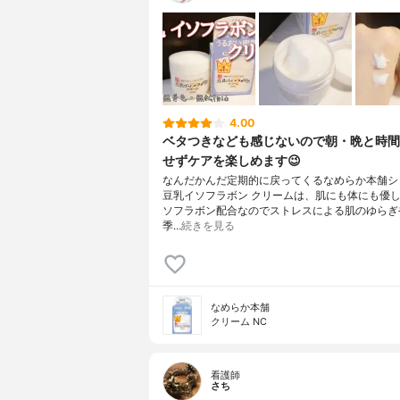
4.00
ベタつきなども感じないので朝・晩と時間
せずケアを楽しめます😉
なんだかんだ定期的に戻ってくるなめらか本舗シ
豆乳イソフラボン クリームは、肌にも体にも優
ソフラボン配合なのでストレスによる肌のゆらぎ
季…
続きを見る
なめらか本舗
クリーム NC
看護師
さち