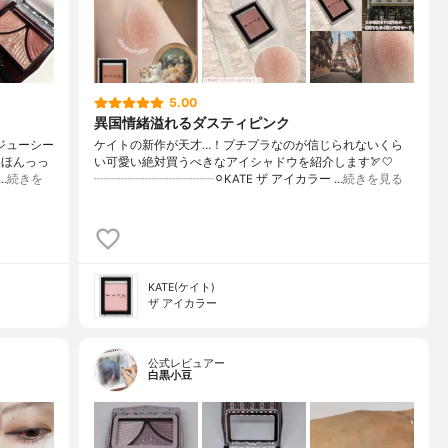
5.00
異国情緒溢れるダスティピンク
ジューシー
ケイトの新作が天才…！プチプラなのが信じられないくら
込ほんっっ
い可愛い絶対買うべきなアイシャドウを紹介します🏹🤍
…
続きを
┈┈┈┈┈┈┈┈┈┈⚪︎KATE ザ アイカラー …
続きを見る
KATE(ケイト)
ザ アイカラー
公式レビュアー
白黒小豆