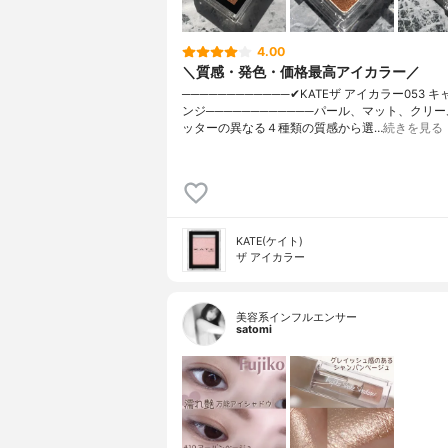
4.00
＼質感・発色・価格最高アイカラー／
────────────✔︎KATEザ アイカラー053 
ンジ────────────パール、マット、クリ
ッターの異なる４種類の質感から選…
続きを見る
KATE(ケイト)
ザ アイカラー
美容系インフルエンサー
satomi