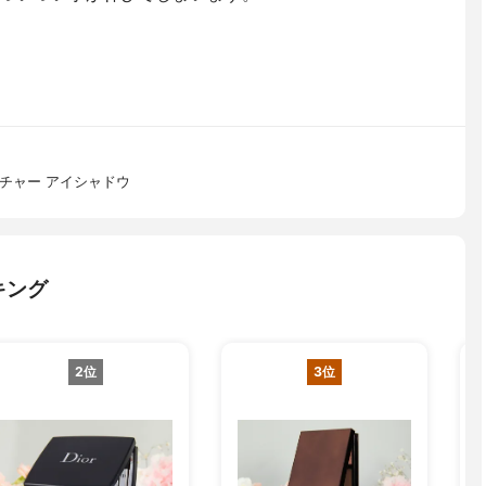
チャー アイシャドウ
キング
2位
3位