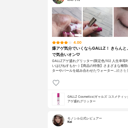
4.00
爆アゲ気分でいくならGALLZ！ きらん
で気合いオン♡
GALLZアゲ盛れグリッター(限定色/102 人生幸苺叶
いはぴねすもか- )【商品の特徴】さまざまな種
ターやパールを組み合わせたウォーター…
続きを
GALLZ Cosmetics(ギャルズ コスメティッ
アゲ盛れグリッター
モノシル公式レビュアー
Kei