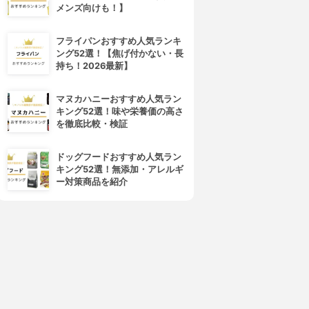
メンズ向けも！】
フライパンおすすめ人気ランキ
ング52選！【焦げ付かない・長
DECORTÉ(コスメデコルテ)
SUQQU(スック)
持ち！2026最新】
アイグロウ ジェム スキンシャ
デザイニング カラー アイズ
ドウ
3.97
(55)
¥7,480
3.97
(72)
マヌカハニーおすすめ人気ラン
¥2,970
キング52選！味や栄養価の高さ
を徹底比較・検証
ドッグフードおすすめ人気ラン
キング52選！無添加・アレルギ
ー対策商品を紹介