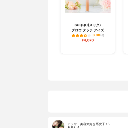
SUQQU(スック)
グロウ タッチ アイズ
3.98
(8)
¥4,070
アラサー美容大好き系女子✰ˊ˗
みみりん