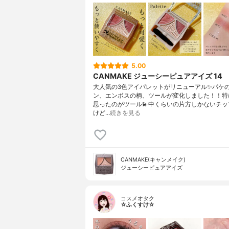
5.00
CANMAKE ジューシーピュアアイズ 14
大人気の3色アイパレットがリニューアル✨パケ
ン、エンボスの柄、ツールが変化しました！！特
思ったのがツール💫中くらいの片方しかないチッ
けど…
続きを見る
CANMAKE(キャンメイク)
ジューシーピュアアイズ
コスメオタク
☆ふくすけ☆