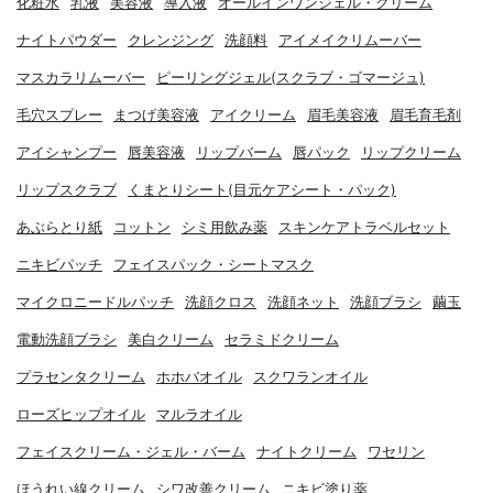
化粧水
乳液
美容液
導入液
オールインワンジェル・クリーム
ナイトパウダー
クレンジング
洗顔料
アイメイクリムーバー
マスカラリムーバー
ピーリングジェル(スクラブ・ゴマージュ)
毛穴スプレー
まつげ美容液
アイクリーム
眉毛美容液
眉毛育毛剤
アイシャンプー
唇美容液
リップバーム
唇パック
リップクリーム
リップスクラブ
くまとりシート(目元ケアシート・パック)
あぶらとり紙
コットン
シミ用飲み薬
スキンケアトラベルセット
ニキビパッチ
フェイスパック・シートマスク
マイクロニードルパッチ
洗顔クロス
洗顔ネット
洗顔ブラシ
繭玉
電動洗顔ブラシ
美白クリーム
セラミドクリーム
プラセンタクリーム
ホホバオイル
スクワランオイル
ローズヒップオイル
マルラオイル
フェイスクリーム・ジェル・バーム
ナイトクリーム
ワセリン
ほうれい線クリーム
シワ改善クリーム
ニキビ塗り薬