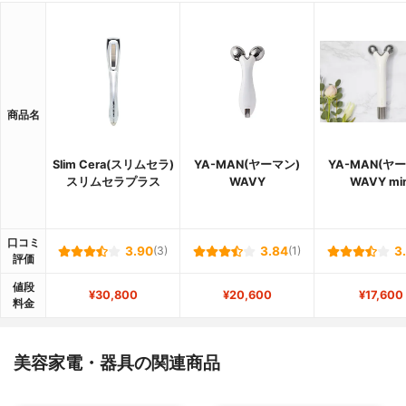
商品名
Slim Cera(スリムセラ)
YA-MAN(ヤーマン)
YA-MAN(ヤ
スリムセラプラス
WAVY
WAVY min
口コミ
3.90
(3)
3.84
(1)
3
評価
値段
¥30,800
¥20,600
¥17,600
料金
美容家電・器具の関連商品