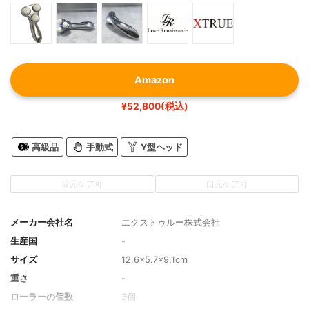
Amazon
¥52,800(税込)
高級品
手動式
Y型ヘッド
目元ケア可
口元ケア可
メーカー会社名
エクストゥルー株式会社
生産国
-
サイズ
12.6×5.7×9.1cm
重さ
-
ローラーの個数
3個