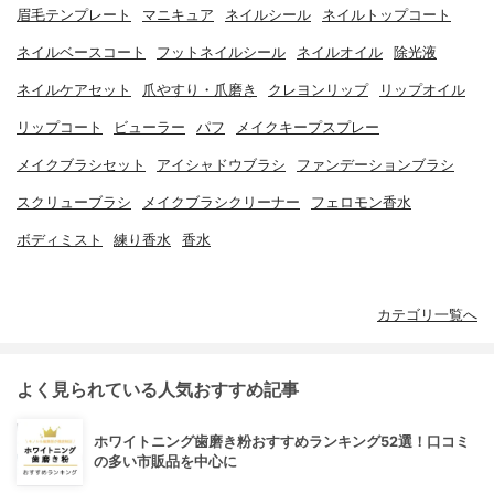
眉毛テンプレート
マニキュア
ネイルシール
ネイルトップコート
ネイルベースコート
フットネイルシール
ネイルオイル
除光液
ネイルケアセット
爪やすり・爪磨き
クレヨンリップ
リップオイル
リップコート
ビューラー
パフ
メイクキープスプレー
メイクブラシセット
アイシャドウブラシ
ファンデーションブラシ
スクリューブラシ
メイクブラシクリーナー
フェロモン香水
ボディミスト
練り香水
香水
カテゴリ一覧へ
よく見られている人気おすすめ記事
ホワイトニング歯磨き粉おすすめランキング52選！口コミ
の多い市販品を中心に