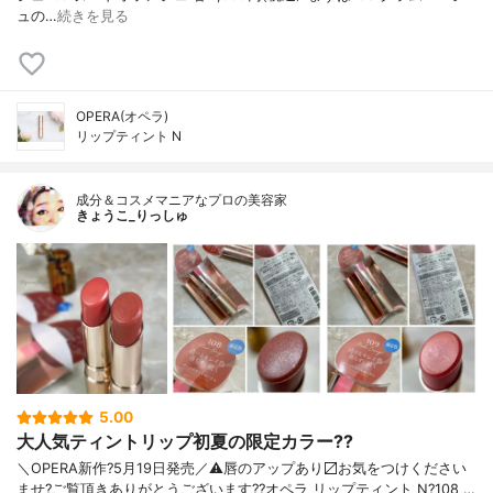
ュの…
続きを見る
OPERA(オペラ)
リップティント N
成分＆コスメマニアなプロの美容家
きょうこ_りっしゅ
5.00
大人気ティントリップ初夏の限定カラー??
＼OPERA新作?5月19日発売／ ⚠️唇のアップあり〼 お気をつけください
ませ? ご覧頂きありがとうございます? ?オペラ リップティント N ?108 …