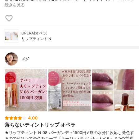
続きを見る
OPERA(オペラ)
リップティント N
メグ
4.00
落ちないティントリップ オペラ
★リップティント N 08 バーガンディ1500円✔︎唇の水分に反応し発色す
るので付けたての色をキープ『ルージュ×ティント÷オイル』3つの質感