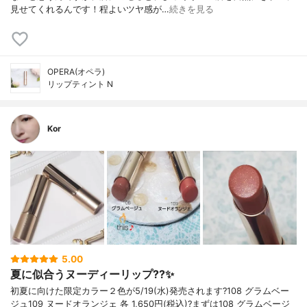
見せてくれるんです！程よいツヤ感が…
続きを見る
OPERA(オペラ)
リップティント N
Kor
5.00
夏に似合うヌーディーリップ??✨
初夏に向けた限定カラー２色が5/19(水)発売されます?108 グラムベー
ジュ109 ヌードオランジェ 各 1,650円(税込)?まずは108 グラムベージ