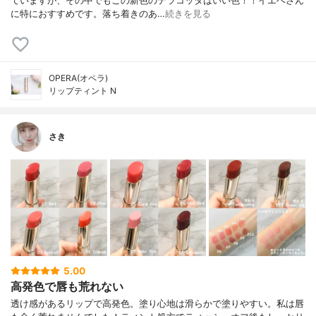
ていますが、その中でもこの新色のテラコッタはいい色！！イエベさん
に特におすすめです。落ち着きのあ…
続きを見る
OPERA(オペラ)
リップティント N
さき
5.00
高発色で唇も荒れない
透け感があるリップで高発色。塗り心地は滑らかで塗りやすい。 私は唇