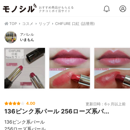
おすすめ商品がもらえる
クチコミポイ活サイト
TOP
コスメ
リップ
CHIFURE 口紅 (詰替用)
アパレル
いまもん
4.00
更新日時：6ヶ月以上前
136ピンク系パール 256ローズ系パ...
136ピンク系パール
256ローズ系パール