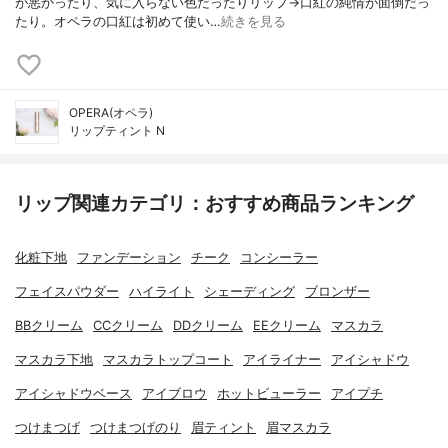
が悪かったり、気に入らない色だったりリップ→口紅の純情が面倒だっ
たり。オペラの口紅は初めて使い…
続きを見る
OPERA(オペラ)
リップティント N
リップ関連カテゴリ：おすすめ商品ランキング
化粧下地
ファンデーション
チーク
コンシーラー
フェイスパウダー
ハイライト
シェーディング
ブロンザー
BBクリーム
CCクリーム
DDクリーム
EEクリーム
マスカラ
マスカラ下地
マスカラトップコート
アイライナー
アイシャドウ
アイシャドウベース
アイブロウ
ホットビューラー
アイプチ
つけまつげ
つけまつげのり
眉ティント
眉マスカラ