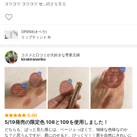
コツコツ コツコツ せ…
続きを見る
OPERA(オペラ)
リップティント N
コスメと口コミが大好きな専業主婦
kirakiranoriko
5.00
5/19発売の限定色 108と109を使用しました！
どちらも、ぱっと見た感じは、ベージュっぽくて、地味な色味なのか
な？と思うんですが、唇にのせると、びっくり！！唇を自然にきれいに