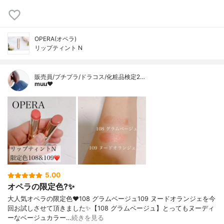
OPERA(オペラ)
リップティント N
販売員/プチプラ/ドラコス/化粧品検定2…
muu❤︎
5.00
オペラの限定色?✨
大人気オペラの限定色❤️108 グラムベージュ109 ヌードオランジェを今
回お試しさせて頂きました✨【108 グラムベージュ】とってもヌーディ
ーなベージュカラー…
続きを見る