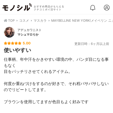
おすすめ商品がもらえる
クチコミポイ活サイト
TOP
コスメ
マスカラ
MAYBELLINE NEW YORK(メイベ
アデュカワニスト
マシュマロりか
5.00
更新日時：6ヶ月以上前
使いやすい
仕事柄、年中汗をかきやすい環境の中、パンダ目になる事
もなく
目をパッチリさせてくれるアイテム。
何度か重ねづけをするのが好きで、それ程バサバサしない
のでリピートしてます。
ブラウンを使用してますが色目もよく好みです