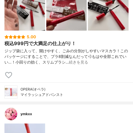
5.00
税込999円で大満足の仕上がり！
ジップ袋に入って、開けやすく、ごみの分別がしやすいマスカラ！この
パッケージにすることで、プラ8割減なんだって💨もはや全部これでい
い…！小回りの効く、スリムブラシ…
続きを見る
OPERA(オペラ)
マイラッシュアドバンスト
ymkxx