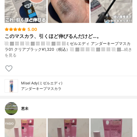
5.00
このマスカラ、引くほど伸びるんだけど…。
▧ ▦ ▤ ▥ ▧ ▦ ▤ ▥ ▧ ▦ ▤ ▥ミゼルエディ アンダーキープマスカ
ラ01 クリアブラック¥1,320（税込）▧ ▦ ▤ ▥ ▧ ▦ ▤ ▥ ▧ ▦…
続き
を見る
Misel Ady(ミゼルエディ)
アンダーキープマスカラ
恵未