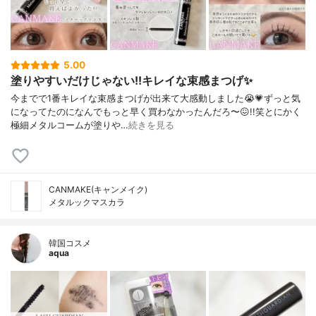
5.00
塗りやすいだけじゃない!!キレイな束感まつげ✨️
今までで1番キレイな束感まつげが出来て大感動しました😭💗⁡ずっと気
になってたのになんでもっと早く買わなかったんだろ〜😖!!笑⁡⁡とにかく
極細メタルコームが塗りや…
続きを見る
CANMAKE(キャンメイク)
メタルックマスカラ
韓国コスメ
aqua