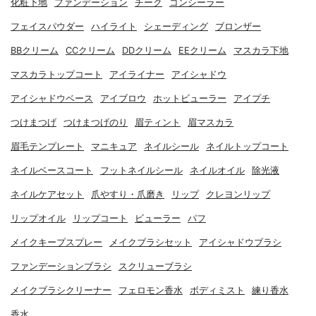
化粧下地
ファンデーション
チーク
コンシーラー
フェイスパウダー
ハイライト
シェーディング
ブロンザー
BBクリーム
CCクリーム
DDクリーム
EEクリーム
マスカラ下地
マスカラトップコート
アイライナー
アイシャドウ
アイシャドウベース
アイブロウ
ホットビューラー
アイプチ
つけまつげ
つけまつげのり
眉ティント
眉マスカラ
眉毛テンプレート
マニキュア
ネイルシール
ネイルトップコート
ネイルベースコート
フットネイルシール
ネイルオイル
除光液
ネイルケアセット
爪やすり・爪磨き
リップ
クレヨンリップ
リップオイル
リップコート
ビューラー
パフ
メイクキープスプレー
メイクブラシセット
アイシャドウブラシ
ファンデーションブラシ
スクリューブラシ
メイクブラシクリーナー
フェロモン香水
ボディミスト
練り香水
香水