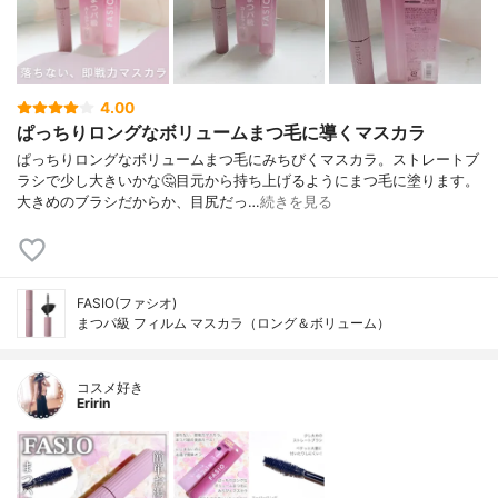
4.00
ぱっちりロングなボリュームまつ毛に導くマスカラ
ぱっちりロングなボリュームまつ毛にみちびくマスカラ。ストレートブ
ラシで少し大きいかな🤔目元から持ち上げるようにまつ毛に塗ります。
大きめのブラシだからか、目尻だっ…
続きを見る
FASIO(ファシオ)
まつパ級 フィルム マスカラ（ロング＆ボリューム）
コスメ好き
Eririn