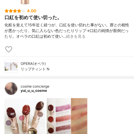
4.00
口紅を初めて使い切った。
化粧を覚えて15年近く経つが、口紅を使い切れた事がない。唇との相性
が悪かったり、気に入らない色だったりリップ→口紅の純情が面倒だっ
たり。オペラの口紅は初めて使い…
続きを見る
OPERA(オペラ)
リップティント N
cosme concierge
yui_u_u_cosme