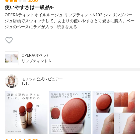
3.00
使いやすさは一級品✨
OPERAティントオイルルージュ リップティントN102 シマリングベー
ジュ店頭でスウォッチして、あまりの使いやすさと可愛さに購入。ベー
ジュのベースにラメが入っ…
続きを見る
OPERA(オペラ)
リップティント N
モノシル公式レビュアー
しし