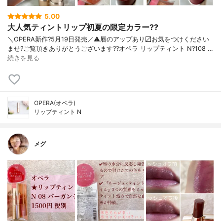
5.00
大人気ティントリップ初夏の限定カラー??
＼OPERA新作?5月19日発売／ ⚠️唇のアップあり〼 お気をつけください
ませ? ご覧頂きありがとうございます? ?オペラ リップティント N ?108 …
続きを見る
OPERA(オペラ)
リップティント N
メグ