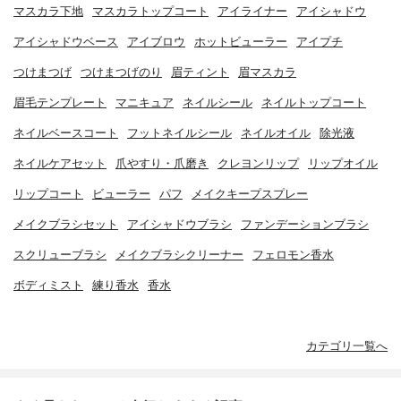
マスカラ下地
マスカラトップコート
アイライナー
アイシャドウ
アイシャドウベース
アイブロウ
ホットビューラー
アイプチ
つけまつげ
つけまつげのり
眉ティント
眉マスカラ
眉毛テンプレート
マニキュア
ネイルシール
ネイルトップコート
ネイルベースコート
フットネイルシール
ネイルオイル
除光液
ネイルケアセット
爪やすり・爪磨き
クレヨンリップ
リップオイル
リップコート
ビューラー
パフ
メイクキープスプレー
メイクブラシセット
アイシャドウブラシ
ファンデーションブラシ
スクリューブラシ
メイクブラシクリーナー
フェロモン香水
ボディミスト
練り香水
香水
カテゴリ一覧へ