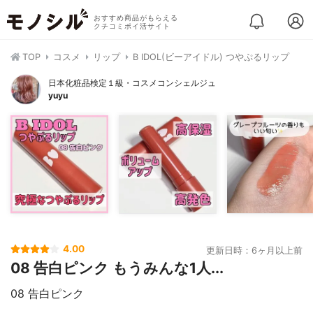
おすすめ商品がもらえる
クチコミポイ活サイト
TOP
コスメ
リップ
B IDOL(ビーアイドル) つやぷるリップ
日本化粧品検定１級・コスメコンシェルジュ
yuyu
4.00
更新日時：6ヶ月以上前
08 告白ピンク もうみんな1人...
08 告白ピンク