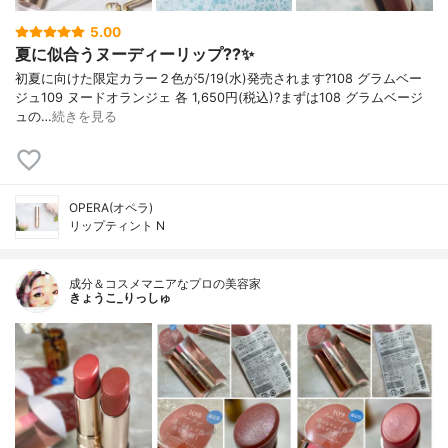
5.00
夏に似合うヌーディーリップ??✨
初夏に向けた限定カラー２色が5/19(水)発売されます?108 グラムベー
ジュ109 ヌードオランジェ 各 1,650円(税込)?まずは108 グラムベージ
ュの…
続きを見る
OPERA(オペラ)
リップティント N
成分＆コスメマニアなプロの美容家
きょうこ_りっしゅ