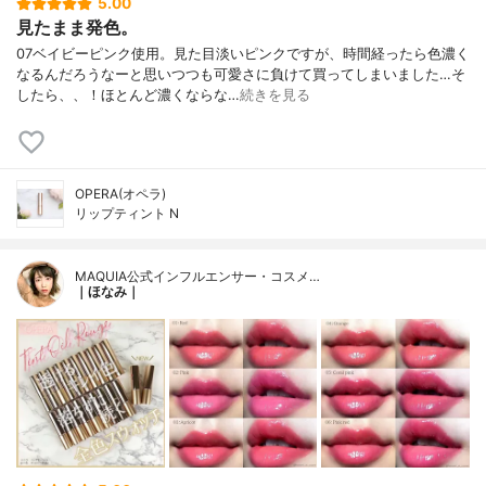
5.00
見たまま発色。
07ベイビーピンク使用。見た目淡いピンクですが、時間経ったら色濃く
なるんだろうなーと思いつつも可愛さに負けて買ってしまいました…そ
したら、、！ほとんど濃くならな…
続きを見る
OPERA(オペラ)
リップティント N
MAQUIA公式インフルエンサー・コスメ…
｜ほなみ｜