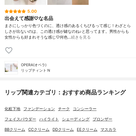
5.00
出会えて感謝♡な名品
まさにしっかり色づくのに、透け感のあるくちびるって感じ！わざとら
しさが出ないのは、この透け感が鍵なのね♪と思ってます。男性からも
女性からも好まれそうな感じ♡何色…
続きを見る
OPERA(オペラ)
リップティント N
リップ関連カテゴリ：おすすめ商品ランキング
化粧下地
ファンデーション
チーク
コンシーラー
フェイスパウダー
ハイライト
シェーディング
ブロンザー
BBクリーム
CCクリーム
DDクリーム
EEクリーム
マスカラ