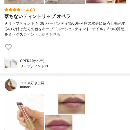
4.00
落ちないティントリップ オペラ
★リップティント N 08 バーガンディ1500円✔︎唇の水分に反応し発色す
るので付けたての色をキープ『ルージュ×ティント÷オイル』3つの質感
をミックスティント…
続きを見る
OPERA(オペラ)
リップティント N
コスメ好き主婦
minori