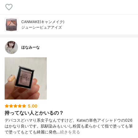
CANMAKE(キャンメイク)
ジューシーピュアアイズ
ほなみーな
5.00
持ってない人とかいるの？
デパコスどハマり系女子なんですけど、Kateの単色アイシャドウの026
はかなり良いです。肌馴染みもいいし粉質も柔らかくて指で塗っても筆
で塗ってもとても綺麗に発色…
続きを見る