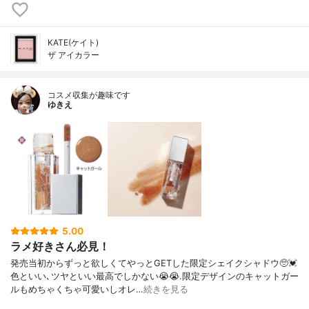
KATE(ケイト)
ザ アイカラー
コスメ収集が趣味です
ゆきえ
5.00
ラメ好きさん必見！
発売当初からずっと欲しくてやっとGETした限定シェイクシャドウ🥺💓
色といい､ツヤといい最高でしかない😭😭.限定デザインのキャットガー
ルもめちゃくちゃ可愛いしオレ…
続きを見る