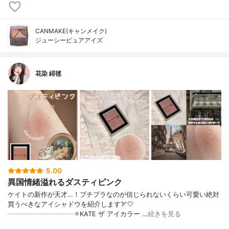
CANMAKE(キャンメイク)
ジューシーピュアアイズ
花染 緋毬
5.00
異国情緒溢れるダスティピンク
ケイトの新作が天才…！プチプラなのが信じられないくらい可愛い絶対
買うべきなアイシャドウを紹介します🏹🤍
┈┈┈┈┈┈┈┈┈┈⚪︎KATE ザ アイカラー …
続きを見る