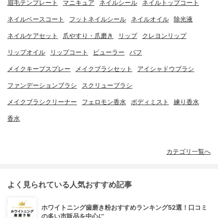
眉毛テンプレート
マニキュア
ネイルシール
ネイルトップコート
ネイルベースコート
フットネイルシール
ネイルオイル
除光液
ネイルケアセット
爪やすり・爪磨き
リップ
クレヨンリップ
リップオイル
リップコート
ビューラー
パフ
メイクキープスプレー
メイクブラシセット
アイシャドウブラシ
ファンデーションブラシ
スクリューブラシ
メイクブラシクリーナー
フェロモン香水
ボディミスト
練り香水
香水
カテゴリ一覧へ
よく見られている人気おすすめ記事
ホワイトニング歯磨き粉おすすめランキング52選！口コミ
の多い市販品を中心に