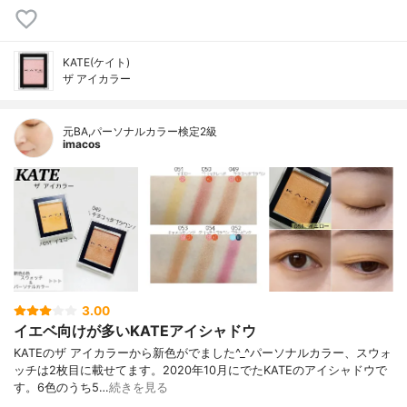
KATE(ケイト)
ザ アイカラー
元BA,パーソナルカラー検定2級
imacos
3.00
イエベ向けが多いKATEアイシャドウ
KATEのザ アイカラーから新色がでました^_^パーソナルカラー、スウォ
ッチは2枚目に載せてます。2020年10月にでたKATEのアイシャドウで
す。6色のうち5…
続きを見る