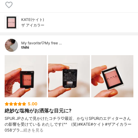
KATE(ケイト)
ザ アイカラー
My favorite♡My free …
thihi
5.00
絶妙な塩梅がお洒落な目元に?
SPUR.JPさんで見かけたコチラ♡最近、かなりSPURのエディターさん
の影響を受けている わたしです(^^ゞ(笑)#KATE#ケイト#ザアイカラー
058ブラ…
続きを見る