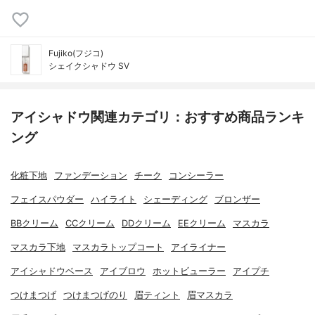
Fujiko(フジコ)
シェイクシャドウ SV
アイシャドウ関連カテゴリ：おすすめ商品ランキ
ング
化粧下地
ファンデーション
チーク
コンシーラー
フェイスパウダー
ハイライト
シェーディング
ブロンザー
BBクリーム
CCクリーム
DDクリーム
EEクリーム
マスカラ
マスカラ下地
マスカラトップコート
アイライナー
アイシャドウベース
アイブロウ
ホットビューラー
アイプチ
つけまつげ
つけまつげのり
眉ティント
眉マスカラ