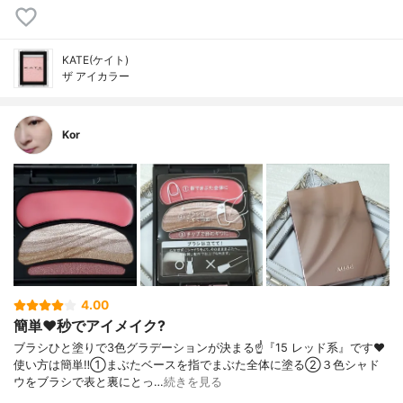
KATE(ケイト)
ザ アイカラー
Kor
4.00
簡単❤️秒でアイメイク?
ブラシひと塗りで3色グラデーションが決まる☝️『15 レッド系』です❤️
使い方は簡単‼️①まぶたベースを指でまぶた全体に塗る②３色シャド
ウをブラシで表と裏にとっ…
続きを見る