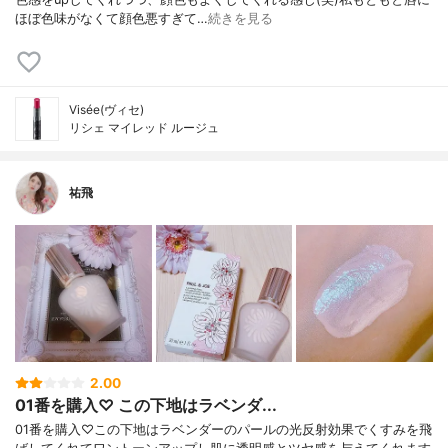
ほぼ色味がなくて顔色悪すぎて…
続きを見る
Visée(ヴィセ)
リシェ マイレッド ルージュ
祐飛
2.00
01番を購入♡ この下地はラベンダ...
01番を購入♡この下地はラベンダーのパールの光反射効果でくすみを飛