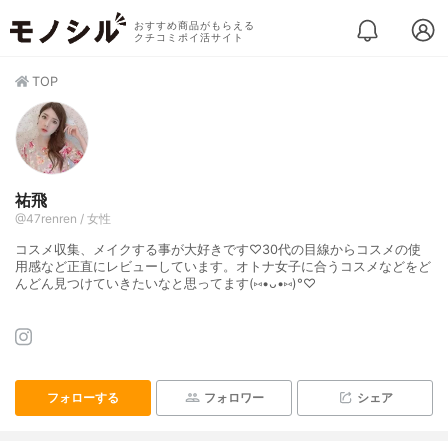
おすすめ商品がもらえる
クチコミポイ活サイト
TOP
祐飛
@47renren / 女性
コスメ収集、メイクする事が大好きです♡30代の目線からコスメの使
用感など正直にレビューしています。オトナ女子に合うコスメなどをど
んどん見つけていきたいなと思ってます(⑅•ᴗ•⑅)°♡
フォローする
フォロワー
シェア