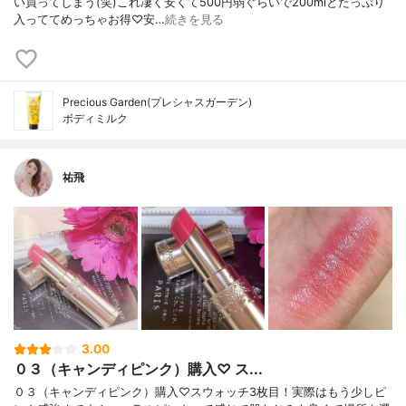
い買ってしまう(笑)これ凄く安くて500円弱ぐらいで200mlとたっぷり
入っててめっちゃお得♡安…
続きを見る
Precious Garden(プレシャスガーデン)
ボディミルク
祐飛
3.00
０３（キャンディピンク）購入♡ ス...
０３（キャンディピンク）購入♡スウォッチ3枚目！実際はもう少しピ