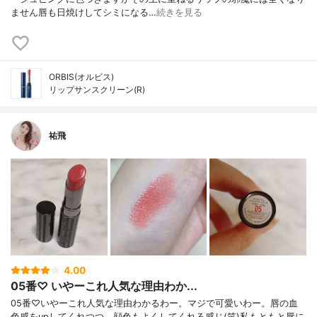
ません唇も日焼けしてシミになる…
続きを見る
ORBIS(オルビス)
リップサンスクリーン(R)
祐飛
4.00
05番♡ いやーこれ人気な理由わか...
05番♡いやーこれ人気な理由わかるわー。マジで可愛いわー。唇の血
色感をupしてくれつつ、顔色もよくしてくれる感じ(笑)私もともと唇に