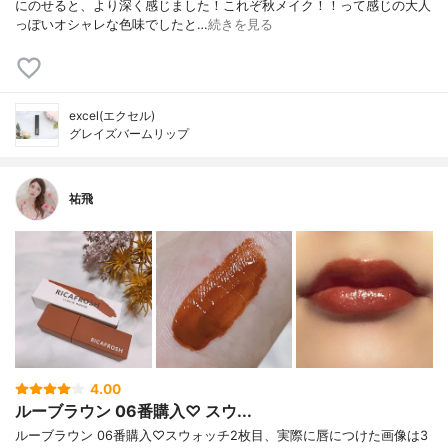
にのせると、より深く感じました！これぞ秋メイク！！って感じの大人
っぽいオシャレな色味でしたと…
続きを見る
excel(エクセル)
グレイズバームリップ
祐飛
4.00
ルーブラウン 06番購入♡ スウ...
ルーブラウン 06番購入♡スウォッチ2枚目、実際に唇につけた画像は3