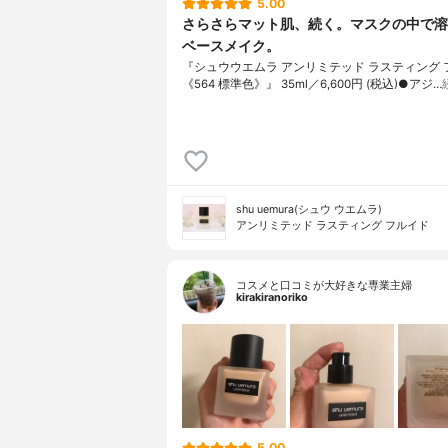
5.00
さらさらマット肌、続く。マスクの中で溶
ベースメイク。
『シュウウエムラ アンリミテッド ラスティング 
《564 標準色》』 35ml／6,600円 (税込)●アジ…
shu uemura(シュウ ウエムラ)
アンリミテッド ラスティング フルイド
コスメと口コミが大好きな専業主婦
kirakiranoriko
5.00