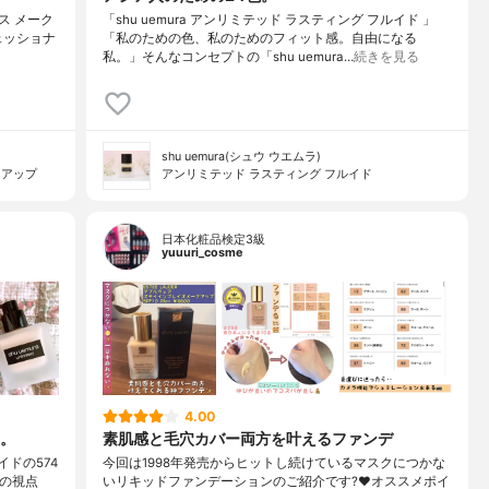
イス メーク
「shu uemura アンリミテッド ラスティング フルイド 」
ェッショナ
「私のための色、私のためのフィット感。自由になる
私。」そんなコンセプトの「shu uemura…
続きを見る
shu uemura(シュウ ウエムラ)
クアップ
アンリミテッド ラスティング フルイド
日本化粧品検定3級
yuuuri_cosme
4.00
。
素肌感と毛穴カバー両方を叶えるファンデ
イドの574
今回は1998年発売からヒットし続けているマスクにつかな
はの視点
いリキッドファンデーションのご紹介です?❤︎オススメポイ