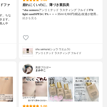
ドファ
崩れにくいのに、薄づき素肌美
*𝐬𝐡𝐮 𝐮𝐞𝐦𝐮𝐫𝐚アンリミテッド ラスティング フルイド𝟓𝟕𝟒
𝐥𝐢𝐠𝐡𝐭 𝐬𝐚𝐧𝐝𝐒𝐏𝐅𝟐𝟒 / 𝐏𝐀＋＋＋⁡35ml 6,160円(税込)⁡友達が使用…
です。ちな
続きを見る
きます。
真ん中
shu uemura(シュウ ウエムラ)
アンリミテッド ラスティング フルイド
美容ブロガー
まみやこ
5.00