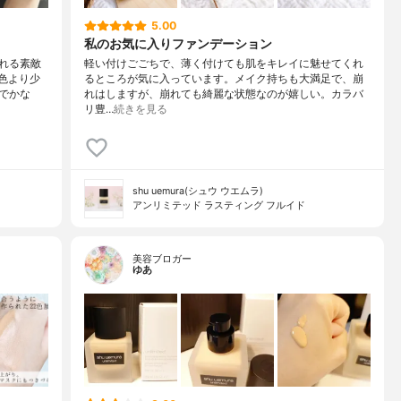
5.00
私のお気に入りファンデーション
れる素敵
軽い付けごごちで、薄く付けても肌をキレイに魅せてくれ
準色より少
るところが気に入っています。メイク持ちも大満足で、崩
でかな
れはしますが、崩れても綺麗な状態なのが嬉しい。カラバ
リ豊…
続きを見る
shu uemura(シュウ ウエムラ)
アンリミテッド ラスティング フルイド
美容ブロガー
ゆあ