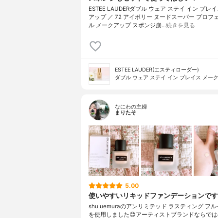
ESTEE LAUDERダブル ウェア ステイ イン プレ
アップ ／ 72 アイボリー ヌードスーパー プロフ
ル メークアップ スポンジ崩…
続きを見る
ESTEE LAUDER(エスティローダー)
ダブル ウェア ステイ イン プレイス メー
なにわの主婦
まりたそ
5.00
使いやすいリキッドファンデーションです
shu uemuraのアンリミテッド ラスティング フル
を使用しました😊アーティストブランドならで