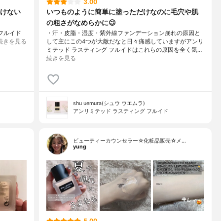
3.00
けない
いつものように簡単に塗っただけなのに毛穴や肌
の粗さがなめらかに😉
フルイド
・汗・皮脂・湿度・紫外線ファンデーション崩れの原因と
続きを見る
して主にこの4つが大敵だなと日々痛感していますがアンリ
ミテッド ラスティング フルイドはこれらの原因を全く気…
続きを見る
shu uemura(シュウ ウエムラ)
アンリミテッド ラスティング フルイド
ビューティーカウンセラー☆化粧品販売☆メ…
yung
5.00