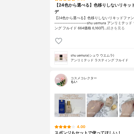
【24色から選べる】色移りしないリキッ
デ
【24色から選べる】色移りしないリキッドファ
────────────shu uemura アンリミテッ
ング フルイド 664価格 6,160円…
続きを見る
shu uemura(シュウ ウエムラ)
アンリミテッド ラスティング フルイド
コスメコレクター
もい
4.00
スポンジもセットで使ってほしい！