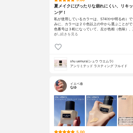
夏メイクにぴったりな崩れにくい、リキッ
ンデ！
私が使用しているカラーは、574(やや明るめ）
みに、カラーは２０色以上の中から選ぶことがで
色番号は３桁になっていて、左が色相（色味）、
が…
続きを見る
shu uemura(シュウ ウエムラ)
アンリミテッド ラスティング フルイド
イエベ春
なゆ
5.00