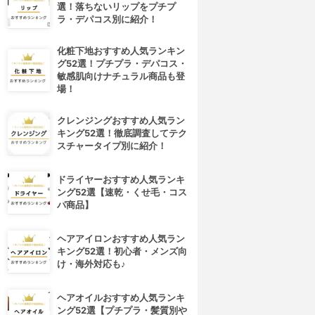
選！落ちないリップをプチプ
ラ・デパコス別に紹介！
化粧下地おすすめ人気ランキン
グ52選！プチプラ・デパコス・
敏感肌向けナチュラル商品も登
場！
クレンジングおすすめ人気ラン
キング52選！徹底調査してテク
スチャータイプ別に紹介！
4位
5位
ドライヤーおすすめ人気ランキ
ング52選【速乾・くせ毛・コス
パ商品】
ヘアアイロンおすすめ人気ラン
キング52選！初心者・メンズ向
け・海外対応も♪
キラ★リズム
COVERMARK(カバーマーク)
ヘアオイルおすすめ人気ランキ
V スキンアップファンデーシ
フローレス フィット
ング52選【プチプラ・髪質別や