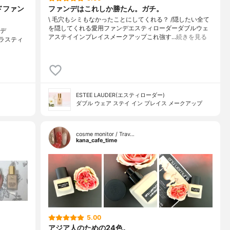
ドファン
ファンデはこれしか勝たん。ガチ。
\ 毛穴もシミもなかったことにしてくれる？ /⁡⁡隠したい全て
を隠してくれる愛用ファンデ⁡エスティローダーダブルウェ
ンデ
アステイインプレイスメークアップ⁡⁡これ強す…
続きを見る
ド ラスティ
ESTEE LAUDER(エスティローダー)
ダブル ウェア ステイ イン プレイス メークアップ
cosme monitor / Trav…
kana_cafe_time
5.00
アジア人のための24色。