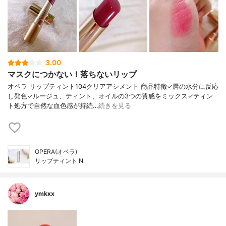
3.00
マスクにつかない！落ちないリップ
オペラ リップティント104クリアアシメント 商品特徴✓唇の水分に反応
し発色✓ルージュ、ティント、オイルの3つの質感をミックス✓ティン
ト処方で自然な血色感が持続…
続きを見る
OPERA(オペラ)
リップティント N
ymkxx