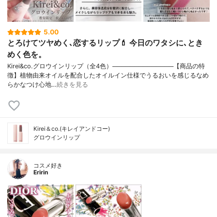
5.00
とろけてツヤめく､恋するリップ💄 今日のワタシに､とき
めく色を。
Kirei&co.グロウインリップ（全4色）──────────────【商品の特
徴】植物由来オイルを配合したオイルイン仕様でうるおいを感じるなめ
らかなつけ心地…
続きを見る
Kirei＆co.(キレイアンドコー)
グロウインリップ
コスメ好き
Eririn