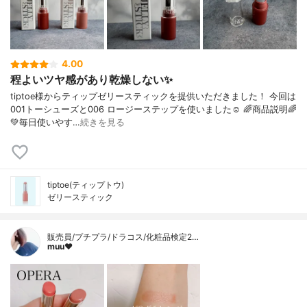
4.00
程よいツヤ感があり乾燥しない✨
tiptoe様からティップゼリースティックを提供いただきました！ 今回は
001トーシューズと006 ロージーステップを使いました☺︎ 🌈商品説明🌈
💚毎日使いやす…
続きを見る
tiptoe(ティップトウ)
ゼリースティック
販売員/プチプラ/ドラコス/化粧品検定2…
muu❤︎