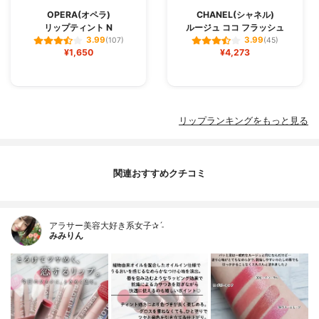
OPERA(オペラ)
CHANEL(シャネル)
リップティント N
ルージュ ココ フラッシュ
3.99
3.99
(107)
(45)
¥1,650
¥4,273
リップランキングをもっと見る
関連おすすめクチコミ
アラサー美容大好き系女子✰ˊ˗
みみりん