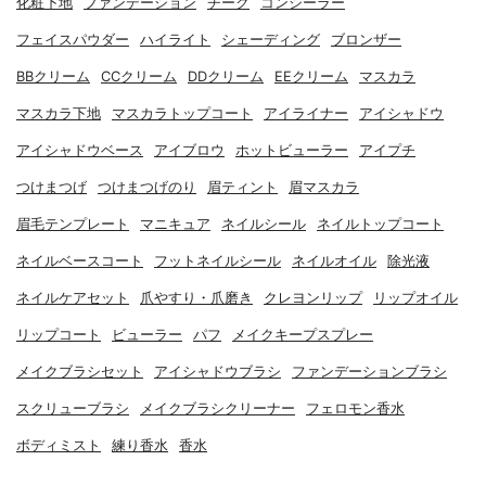
化粧下地
ファンデーション
チーク
コンシーラー
フェイスパウダー
ハイライト
シェーディング
ブロンザー
BBクリーム
CCクリーム
DDクリーム
EEクリーム
マスカラ
マスカラ下地
マスカラトップコート
アイライナー
アイシャドウ
アイシャドウベース
アイブロウ
ホットビューラー
アイプチ
つけまつげ
つけまつげのり
眉ティント
眉マスカラ
眉毛テンプレート
マニキュア
ネイルシール
ネイルトップコート
ネイルベースコート
フットネイルシール
ネイルオイル
除光液
ネイルケアセット
爪やすり・爪磨き
クレヨンリップ
リップオイル
リップコート
ビューラー
パフ
メイクキープスプレー
メイクブラシセット
アイシャドウブラシ
ファンデーションブラシ
スクリューブラシ
メイクブラシクリーナー
フェロモン香水
ボディミスト
練り香水
香水