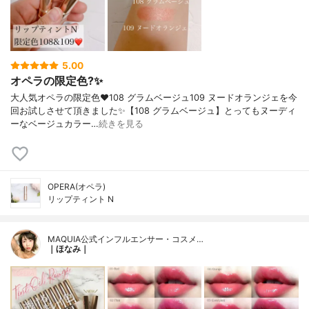
5.00
オペラの限定色?✨
大人気オペラの限定色❤️108 グラムベージュ109 ヌードオランジェを今
回お試しさせて頂きました✨【108 グラムベージュ】とってもヌーディ
ーなベージュカラー…
続きを見る
OPERA(オペラ)
リップティント N
MAQUIA公式インフルエンサー・コスメ…
｜ほなみ｜