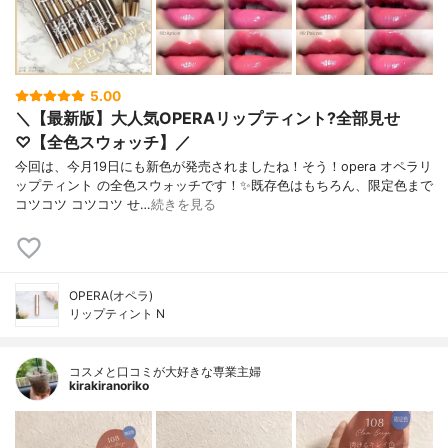
5.00
＼【最新版】大人気OPERAリップティント?全部見せ
♡【全色スウォッチ】／
今回は、今月19日にも新色が発売されましたね！そう！opera オペラリ
ップティント の全色スウォッチです！✨既存色はもちろん、限定色まで
コツコツ コツコツ せ…
続きを見る
OPERA(オペラ)
リップティント N
コスメと口コミが大好きな専業主婦
kirakiranoriko