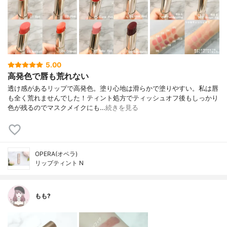
5.00
高発色で唇も荒れない
透け感があるリップで高発色。塗り心地は滑らかで塗りやすい。 私は唇
も全く荒れませんでした！ ティント処方でティッシュオフ後もしっかり
色が残るのでマスクメイクにも…
続きを見る
OPERA(オペラ)
リップティント N
もも?