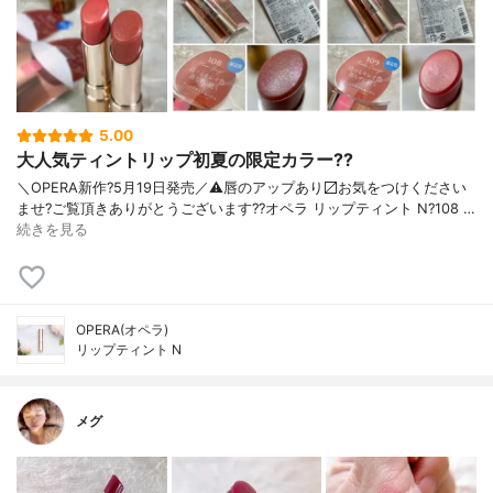
5.00
大人気ティントリップ初夏の限定カラー??
＼OPERA新作?5月19日発売／ ⚠️唇のアップあり〼 お気をつけください
ませ? ご覧頂きありがとうございます? ?オペラ リップティント N ?108 …
続きを見る
OPERA(オペラ)
リップティント N
メグ