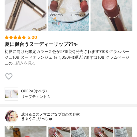
5.00
夏に似合うヌーディーリップ??✨
初夏に向けた限定カラー２色が5/19(水)発売されます?108 グラムベー
ジュ109 ヌードオランジェ 各 1,650円(税込)?まずは108 グラムベージ
ュの…
続きを見る
OPERA(オペラ)
リップティント N
成分＆コスメマニアなプロの美容家
きょうこ_りっしゅ