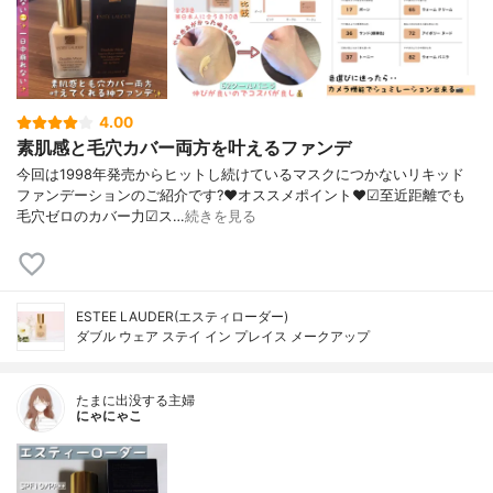
4.00
素肌感と毛穴カバー両方を叶えるファンデ
今回は1998年発売からヒットし続けているマスクにつかないリキッド
ファンデーションのご紹介です?❤︎オススメポイント❤︎☑︎至近距離でも
毛穴ゼロのカバー力☑︎ス…
続きを見る
ESTEE LAUDER(エスティローダー)
ダブル ウェア ステイ イン プレイス メークアップ
たまに出没する主婦
にゃにゃこ