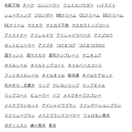
化粧下地
チーク
コンシーラー
フェイスパウダー
ハイライト
シェーディング
ブロンザー
BBクリーム
CCクリーム
DDクリーム
EEクリーム
マスカラ
マスカラ下地
マスカラトップコート
アイライナー
アイシャドウ
アイシャドウベース
アイブロウ
ホットビューラー
アイプチ
つけまつげ
つけまつげのり
眉ティント
眉マスカラ
眉毛テンプレート
マニキュア
ネイルシール
ネイルトップコート
ネイルベースコート
フットネイルシール
ネイルオイル
除光液
ネイルケアセット
爪やすり・爪磨き
リップ
クレヨンリップ
リップオイル
リップコート
ビューラー
パフ
メイクキープスプレー
メイクブラシセット
アイシャドウブラシ
ファンデーションブラシ
スクリューブラシ
メイクブラシクリーナー
フェロモン香水
ボディミスト
練り香水
香水