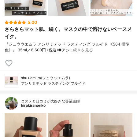
5.00
さらさらマット肌、続く。マスクの中で溶けないベースメ
イク。
『シュウウエムラ アンリミテッド ラスティング フルイド 《564 標準
色》』 35ml／6,600円 (税込)●アジ…
続きを見る
shu uemura(シュウ ウエムラ)
アンリミテッド ラスティング フルイド
コスメと口コミが大好きな専業主婦
kirakiranoriko