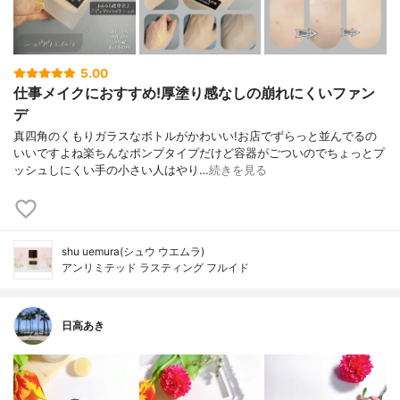
5.00
仕事メイクにおすすめ!厚塗り感なしの崩れにくいファン
デ
真四角のくもりガラスなボトルがかわいい!お店でずらっと並んでるの
いいですよね楽ちんなポンプタイプだけど容器がごついのでちょっとプ
ッシュしにくい手の小さい人はやり…
続きを見る
shu uemura(シュウ ウエムラ)
アンリミテッド ラスティング フルイド
日高あき