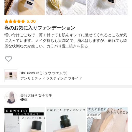
5.00
私のお気に入りファンデーション
軽い付けごごちで、薄く付けても肌をキレイに魅せてくれるところが気
に入っています。メイク持ちも大満足で、崩れはしますが、崩れても綺
麗な状態なのが嬉しい。カラバリ豊…
続きを見る
shu uemura(シュウ ウエムラ)
アンリミテッド ラスティング フルイド
美容大好き女子大生
優亜