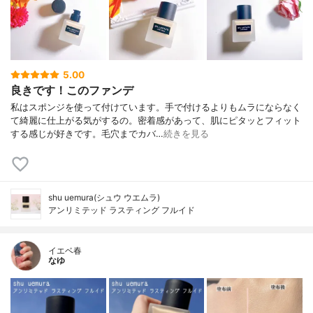
5.00
良きです！このファンデ
私はスポンジを使って付けています。手で付けるよりもムラにならなく
て綺麗に仕上がる気がするの。密着感があって、肌にピタッとフィット
する感じが好きです。毛穴までカバ…
続きを見る
shu uemura(シュウ ウエムラ)
アンリミテッド ラスティング フルイド
イエベ春
なゆ