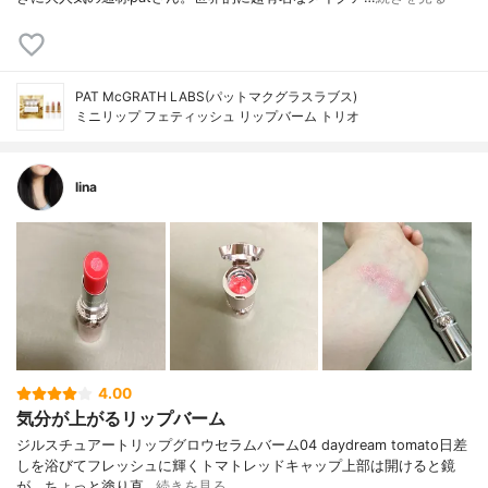
PAT McGRATH LABS(パットマクグラスラブス)
ミニリップ フェティッシュ リップバーム トリオ
lina
4.00
気分が上がるリップバーム
ジルスチュアートリップグロウセラムバーム04 daydream tomato日差
しを浴びてフレッシュに輝くトマトレッドキャップ上部は開けると鏡
が。ちょっと塗り直…
続きを見る