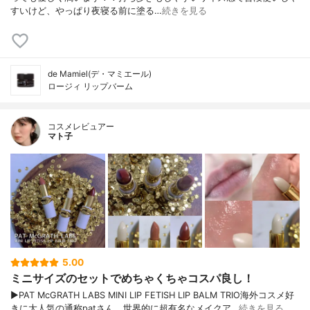
すいけど、やっぱり夜寝る前に塗る…
続きを見る
de Mamiel(デ・マミエール)
ロージィ リップバーム
コスメレビュアー
マト子
5.00
ミニサイズのセットでめちゃくちゃコスパ良し！
▶︎PAT McGRATH LABS MINI LIP FETISH LIP BALM TRIO海外コスメ好
きに大人気の通称patさん。世界的に超有名なメイクア…
続きを見る