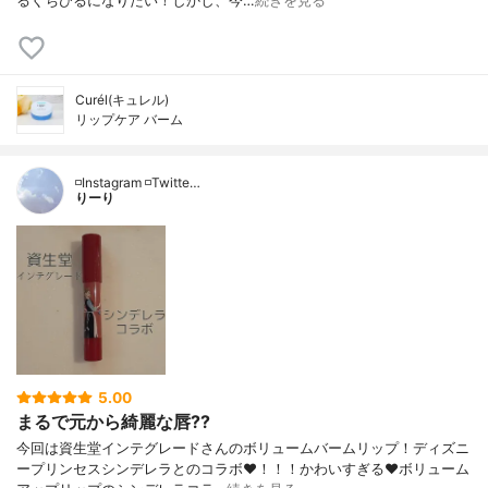
るくちびるになりたい！しかし、今…
続きを見る
Curél(キュレル)
リップケア バーム
◽️Instagram ◽️Twitte…
りーり
5.00
まるで元から綺麗な唇??
今回は資生堂インテグレードさんのボリュームバームリップ！ディズニ
ープリンセスシンデレラとのコラボ❤️！！！かわいすぎる❤️ボリューム