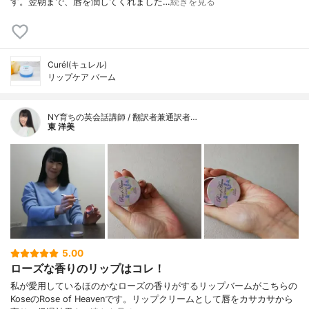
す。翌朝まで、唇を潤してくれました…
続きを見る
Curél(キュレル)
リップケア バーム
NY育ちの英会話講師 / 翻訳者兼通訳者…
東 洋美
5.00
ローズな香りのリップはコレ！
私が愛用しているほのかなローズの香りがするリップバームがこちらの
KoseのRose of Heavenです。リップクリームとして唇をカサカサから