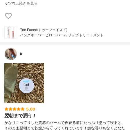
ッツウ…
続きを見る
Too Faced(トゥーフェイスド)
ハングオーバー ピロー バーム リップ トリートメント
K
5.00
翌朝まで潤う！
かなりこってりした質感のバームで夜寝る前にたっぷり塗って寝ると、
そのまま翌朝まで乾燥から守ってくれています！嫌な香りもなくどなた