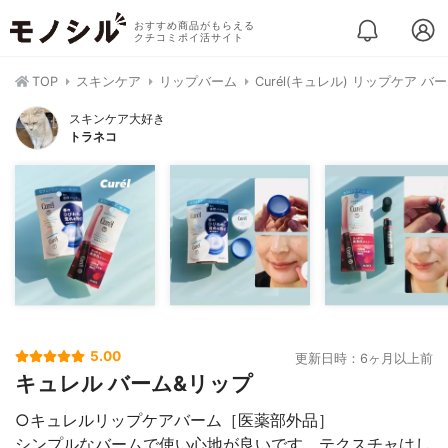
おすすめ商品がもらえる
クチコミポイ活サイト
TOP
スキンケア
リップバーム
Curél(キュレル) リップケア バ
スキンケア大好き
トラネコ
5.00
更新日時：6ヶ月以上前
キュレル バーム&リップ
○キュレルリップケアバーム［医薬部外品］
シンプルなバームで使い心地が良いです、テクスチャはし