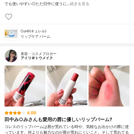
でも使いやすい◎ただ日中に使うに…
続きを見る
Curél(キュレル)
リップケア バーム
美容・コスメブロガー
アイリ＠トウメイク
4.00
田中み○みさんも愛用の唇に優しいリップバーム?
コレスのリップバームは唇が荒れている時や、気軽なお出かけの際に使
っています。何よりも魅力なのが唇が荒れにくいこと。そして荒れてる