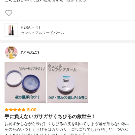
HERA(ヘラ)
センシュアルヌードバーム
?とらねこ?
5.00
手に負えないガサガサくちびるの救世主！
お恥ずかしながら未だにくちびるの皮を剥いてしまう癖が治らない私…
そのためいつもくちびるはガサガサ、ゴワゴワでした?だけど、つやぷ