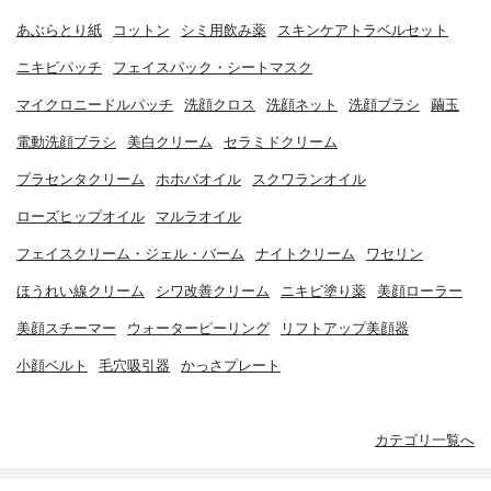
あぶらとり紙
コットン
シミ用飲み薬
スキンケアトラベルセット
ニキビパッチ
フェイスパック・シートマスク
マイクロニードルパッチ
洗顔クロス
洗顔ネット
洗顔ブラシ
繭玉
電動洗顔ブラシ
美白クリーム
セラミドクリーム
プラセンタクリーム
ホホバオイル
スクワランオイル
ローズヒップオイル
マルラオイル
フェイスクリーム・ジェル・バーム
ナイトクリーム
ワセリン
ほうれい線クリーム
シワ改善クリーム
ニキビ塗り薬
美顔ローラー
美顔スチーマー
ウォーターピーリング
リフトアップ美顔器
小顔ベルト
毛穴吸引器
かっさプレート
カテゴリ一覧へ