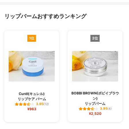
リップバームおすすめランキング
1位
2位
BOBBI BROWN(ボビイブラウ
Curél(キュレル)
ン)
リップケア バーム
リップバーム
3.95
(12)
3.95
¥963
(4)
¥2,520