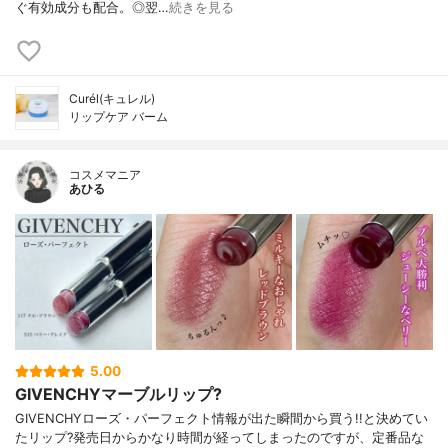
ぐ有効成分も配合。◎翌…
続きを見る
Curél(キュレル)
リップケア バーム
コスメマニア
あひる
5.00
GIVENCHYマーブルリップ?
GIVENCHYローズ・パーフェクト情報が出た瞬間から買う!!と決めてい
たリップ?発売日からかなり時間が経ってしまったのですが、定番品な