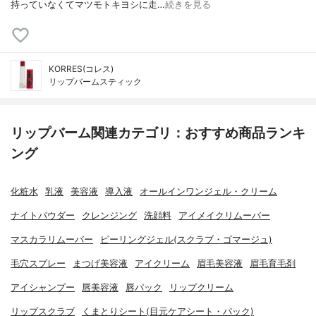
持っていなくてマツモトキヨシに走…
続きを見る
KORRES(コレス)
リップバームスティック
リップバーム関連カテゴリ：おすすめ商品ランキ
ング
化粧水
乳液
美容液
導入液
オールインワンジェル・クリーム
ナイトパウダー
クレンジング
洗顔料
アイメイクリムーバー
マスカラリムーバー
ピーリングジェル(スクラブ・ゴマージュ)
毛穴スプレー
まつげ美容液
アイクリーム
眉毛美容液
眉毛育毛剤
アイシャンプー
唇美容液
唇パック
リップクリーム
リップスクラブ
くまとりシート(目元ケアシート・パック)