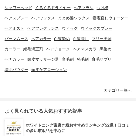
シャワーヘッド
くるくるドライヤー
ヘアブラシ
つげ櫛
ヘアスプレー
ヘアワックス
まとめ髪ワックス
寝癖直しウォーター
ヘアミスト
ヘアフレグランス
ウィッグ
ウィッグスプレー
パーマムース
ヘアカラー
白髪染め
白髪隠し
ブリーチ剤
カーラー
縮毛矯正剤
ヘアチョーク
ヘアマスカラ
黒染め
ヘナカラー
頭皮マッサージ器
育毛剤
発毛剤
育毛サプリ
増毛パウダー
頭皮ケアローション
カテゴリ一覧へ
よく見られている人気おすすめ記事
ホワイトニング歯磨き粉おすすめランキング52選！口コミ
の多い市販品を中心に