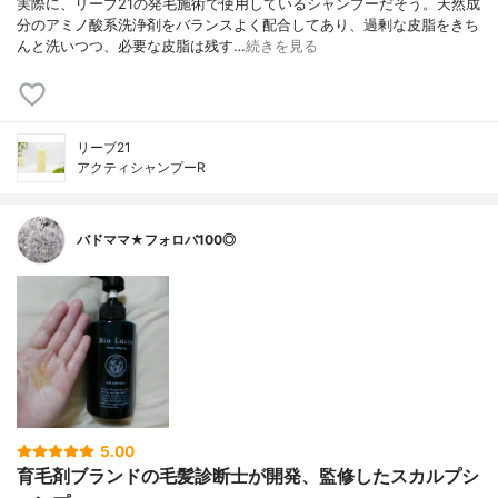
実際に、リーブ21の発毛施術で使用しているシャンプーだそう。天然成
分のアミノ酸系洗浄剤をバランスよく配合してあり、過剰な皮脂をきち
んと洗いつつ、必要な皮脂は残す…
続きを見る
リーブ21
アクティシャンプーR
バドママ★フォロバ100◎
5.00
育毛剤ブランドの毛髪診断士が開発、監修したスカルプシ