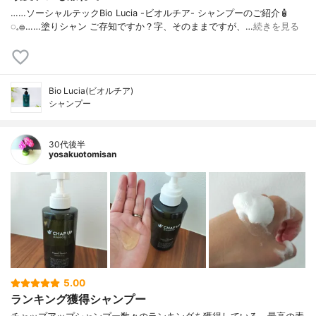
……⁡⁡⁡ソーシャルテックBio Lucia -ビオルチア- シャンプー⁡のご紹介🧴‎
◌𓈒𓐍⁡……⁡⁡⁡⁡塗りシャン ご存知ですか？⁡⁡⁡⁡字、そのままですが、…
続きを見る
Bio Lucia(ビオルチア)
シャンプー
30代後半
yosakuotomisan
5.00
ランキング獲得シャンプー