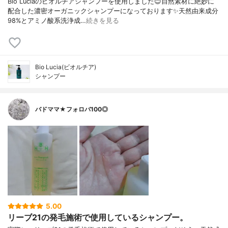
Bio Luciaのビオルチアシャンプーを使用しました😊自然素材に絶妙に
配合した濃密オーガニックシャンプーになっております✨天然由来成分
98%とアミノ酸系洗浄成…
続きを見る
Bio Lucia(ビオルチア)
シャンプー
バドママ★フォロバ100◎
5.00
リーブ21の発毛施術で使用しているシャンプー。