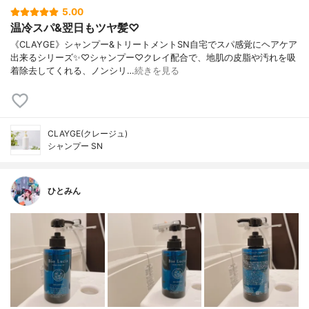
5.00
温冷スパ&翌日もツヤ髪♡
《CLAYGE》シャンプー&トリートメントSN自宅でスパ感覚にヘアケア
出来るシリーズ✨♡シャンプー♡クレイ配合で、地肌の皮脂や汚れを吸
着除去してくれる、ノンシリ…
続きを見る
CLAYGE(クレージュ)
シャンプー SN
ひとみん