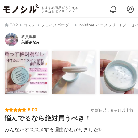
おすすめ商品がもらえる
クチコミポイ活サイト
TOP
コスメ
フェイスパウダー
innisfree(イニスフリー) ノ
教員事務
矢部みなみ
5.00
更新日時：6ヶ月以上前
悩んでるなら絶対買うべき！
みんながオススメする理由がわかりました✨