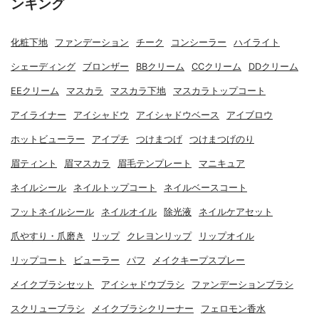
ンキング
化粧下地
ファンデーション
チーク
コンシーラー
ハイライト
シェーディング
ブロンザー
BBクリーム
CCクリーム
DDクリーム
EEクリーム
マスカラ
マスカラ下地
マスカラトップコート
アイライナー
アイシャドウ
アイシャドウベース
アイブロウ
ホットビューラー
アイプチ
つけまつげ
つけまつげのり
眉ティント
眉マスカラ
眉毛テンプレート
マニキュア
ネイルシール
ネイルトップコート
ネイルベースコート
フットネイルシール
ネイルオイル
除光液
ネイルケアセット
爪やすり・爪磨き
リップ
クレヨンリップ
リップオイル
リップコート
ビューラー
パフ
メイクキープスプレー
メイクブラシセット
アイシャドウブラシ
ファンデーションブラシ
スクリューブラシ
メイクブラシクリーナー
フェロモン香水