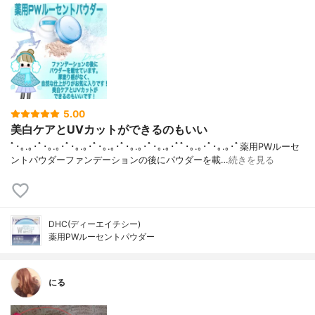
5.00
美白ケアとUVカットができるのもいい
ﾟ･｡.｡･ﾟ･｡.｡･ﾟ･｡.｡･ﾟ･｡.｡･ﾟ･｡.｡･ﾟ･｡.｡･ﾟﾟ･｡.｡･ﾟ･｡.｡･ﾟ薬用PWルーセ
ントパウダーファンデーションの後にパウダーを載…
続きを見る
DHC(ディーエイチシー)
薬用PWルーセントパウダー
にる