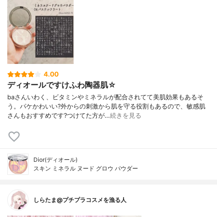
4.00
ディオールですけふわ陶器肌☆
baさんいわく、ビタミンやミネラルが配合されてて美肌効果もあるそ
う。パケかわいい?外からの刺激から肌を守る役割もあるので、敏感肌
さんもおすすめです?つけてた方が…
続きを見る
Dior(ディオール)
スキン ミネラル ヌード グロウ パウダー
しらたま@プチプラコスメを漁る人