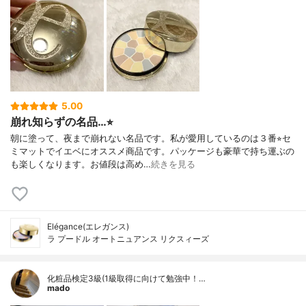
5.00
崩れ知らずの名品…⭐︎
朝に塗って、夜まで崩れない名品です。私が愛用しているのは３番⭐︎セ
ミマットでイエベにオススメ商品です。パッケージも豪華で持ち運ぶの
も楽しくなります。お値段は高め…
続きを見る
Elégance(エレガンス)
ラ プードル オートニュアンス リクスィーズ
化粧品検定3級(1級取得に向けて勉強中！…
mado