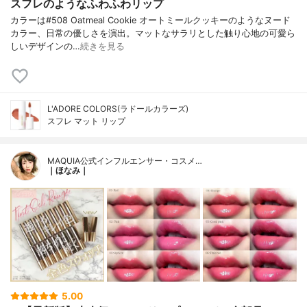
スフレのようなふわふわリップ
カラーは#508 Oatmeal Cookie オートミールクッキーのようなヌード
カラー、日常の優しさを演出。マットなサラリとした触り心地の可愛ら
しいデザインの…
続きを見る
L'ADORE COLORS(ラドールカラーズ)
スフレ マット リップ
MAQUIA公式インフルエンサー・コスメ…
｜ほなみ｜
5.00