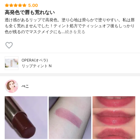
5.00
高発色で唇も荒れない
透け感があるリップで高発色。塗り心地は滑らかで塗りやすい。 私は唇
も全く荒れませんでした！ ティント処方でティッシュオフ後もしっかり
色が残るのでマスクメイクにも…
続きを見る
OPERA(オペラ)
リップティント N
ぺこ