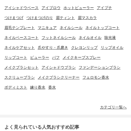
アイシャドウベース
アイブロウ
ホットビューラー
アイプチ
つけまつげ
つけまつげのり
眉ティント
眉マスカラ
眉毛テンプレート
マニキュア
ネイルシール
ネイルトップコート
ネイルベースコート
フットネイルシール
ネイルオイル
除光液
ネイルケアセット
爪やすり・爪磨き
クレヨンリップ
リップオイル
リップコート
ビューラー
パフ
メイクキープスプレー
メイクブラシセット
アイシャドウブラシ
ファンデーションブラシ
スクリューブラシ
メイクブラシクリーナー
フェロモン香水
ボディミスト
練り香水
香水
カテゴリ一覧へ
よく見られている人気おすすめ記事