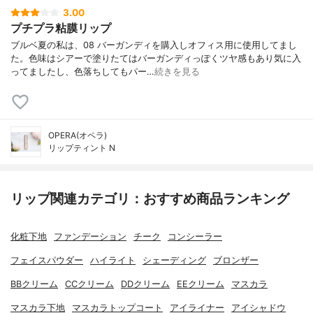
3.00
プチプラ粘膜リップ
ブルベ夏の私は、08 バーガンディを購入しオフィス用に使用してまし
た。色味はシアーで塗りたてはバーガンディっぽくツヤ感もあり気に入
ってましたし、色落ちしてもパー…
続きを見る
OPERA(オペラ)
リップティント N
リップ関連カテゴリ：おすすめ商品ランキング
化粧下地
ファンデーション
チーク
コンシーラー
フェイスパウダー
ハイライト
シェーディング
ブロンザー
BBクリーム
CCクリーム
DDクリーム
EEクリーム
マスカラ
マスカラ下地
マスカラトップコート
アイライナー
アイシャドウ