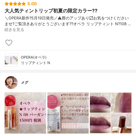
5.00
大人気ティントリップ初夏の限定カラー??
＼OPERA新作?5月19日発売／ ⚠️唇のアップあり〼 お気をつけください
ませ? ご覧頂きありがとうございます? ?オペラ リップティント N ?108 …
続きを見る
OPERA(オペラ)
リップティント N
メグ