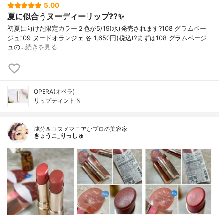
5.00
夏に似合うヌーディーリップ??✨
初夏に向けた限定カラー２色が5/19(水)発売されます?108 グラムベー
ジュ109 ヌードオランジェ 各 1,650円(税込)?まずは108 グラムベージ
ュの…
続きを見る
OPERA(オペラ)
リップティント N
成分＆コスメマニアなプロの美容家
きょうこ_りっしゅ