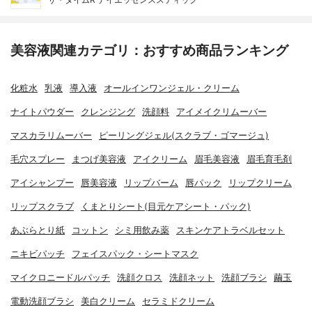
美容液関連カテゴリ：おすすめ商品ランキング
化粧水
乳液
導入液
オールインワンジェル・クリーム
ナイトパウダー
クレンジング
洗顔料
アイメイクリムーバー
マスカラリムーバー
ピーリングジェル(スクラブ・ゴマージュ)
毛穴スプレー
まつげ美容液
アイクリーム
眉毛美容液
眉毛育毛剤
アイシャンプー
唇美容液
リップバーム
唇パック
リップクリーム
リップスクラブ
くまとりシート(目元ケアシート・パック)
あぶらとり紙
コットン
シミ用飲み薬
スキンケアトラベルセット
ニキビパッチ
フェイスパック・シートマスク
マイクロニードルパッチ
洗顔クロス
洗顔ネット
洗顔ブラシ
繭玉
電動洗顔ブラシ
美白クリーム
セラミドクリーム