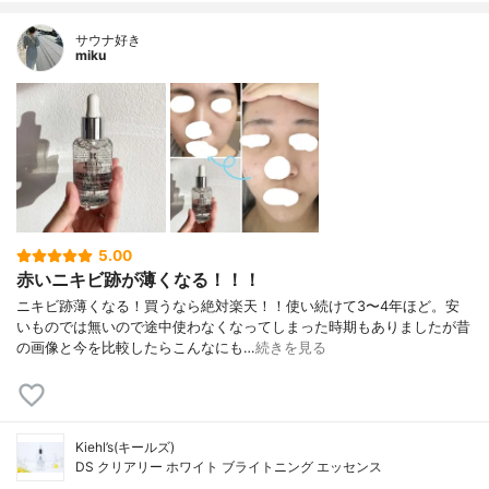
サウナ好き
miku
5.00
赤いニキビ跡が薄くなる！！！
ニキビ跡薄くなる！買うなら絶対楽天！！使い続けて3〜4年ほど。安
いものでは無いので途中使わなくなってしまった時期もありましたが昔
の画像と今を比較したらこんなにも…
続きを見る
Kiehl’s(キールズ)
DS クリアリー ホワイト ブライトニング エッセンス