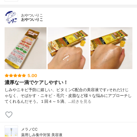
おやついりこ
おやついりこ
5.00
濃厚な一滴でケアしやすい！
しみやニキビ予防に嬉しい、ビタミンC配合の美容液です♪それだけじ
ゃなく、そばかす・ニキビ・毛穴・皮脂など様々な悩みにアプローチし
てくれるんだそう。１回４～５滴、…
続きを見る
メラノCC
薬用しみ集中対策 美容液