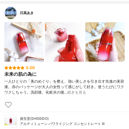
日高あき
5.00
未来の肌の為に
一人ひとりの「美のめぐり」を整え、強い美しさを引き出す先進の美容
液。赤のパッケージが大人の女性って感じがして好き。使うたびにワク
ワクしちゃう。洗顔後、化粧水の後…
続きを見る
資生堂(SHISEIDO)
アルティミューン パワライジング コンセントレート III