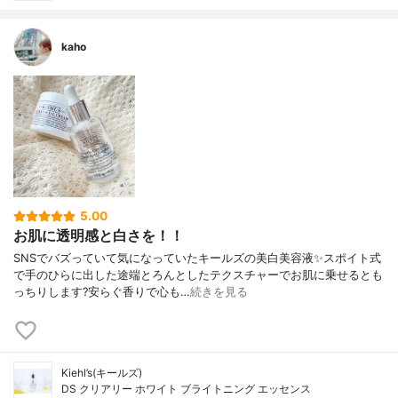
kaho
5.00
お肌に透明感と白さを！！
SNSでバズっていて気になっていたキールズの美白美容液✨スポイト式
で手のひらに出した途端とろんとしたテクスチャーでお肌に乗せるとも
っちりします?安らぐ香りで心も…
続きを見る
Kiehl’s(キールズ)
DS クリアリー ホワイト ブライトニング エッセンス