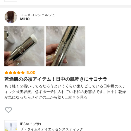
コスメコンシェルジュ
MiHO
5.00
乾燥肌の必須アイテム！日中の肌乾きにサヨナラ
もう軽く２桁いってるだろうというくらい鬼リピしている日中用のステ
ィック状美容液。必ずポーチに入れている私の必需品です。日中に乾燥
が気になったらメイクの上から塗り…
続きを見る
IPSA(イプサ)
ザ・タイムR デイエッセンススティック