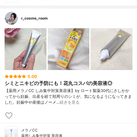
r_cosme_room
5.00
シミとニキビの予防にも！花丸コスパの美容液◎
【薬用メラノCC しみ集中対策美容液】by ロート製薬30代にさしかか
ってから妊娠、出産を経て頬周りのシミが、気になるようになってきま
した。妊娠中や産後はノーメ…
続きを見る
メラノCC
薬用しみ集中対策 美容液