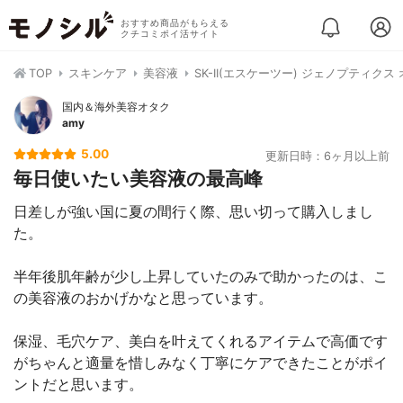
おすすめ商品がもらえる
クチコミポイ活サイト
TOP
スキンケア
美容液
SK-II(エスケーツー) ジェノプティクス
国内＆海外美容オタク
amy
5.00
更新日時：6ヶ月以上前
毎日使いたい美容液の最高峰
日差しが強い国に夏の間行く際、思い切って購入しまし
た。
半年後肌年齢が少し上昇していたのみで助かったのは、こ
の美容液のおかげかなと思っています。
保湿、毛穴ケア、美白を叶えてくれるアイテムで高価です
がちゃんと適量を惜しみなく丁寧にケアできたことがポイ
ントだと思います。