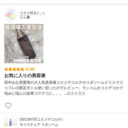
コスメ好き₍ᐢ.ˬ.ᐢ₎
ここあ
5.00
お気に入りの美容液
田中みな実愛用の大人気美容液コスメデコルテのリポソームクリスマス
コフレの限定ボトル使い切ったのでレビュー。ランコムかコスデコかで
悩みに悩んだ結果コスデコに。。。…
続きを見る
DECORTÉ(コスメデコルテ)
モイスチュア リポソーム