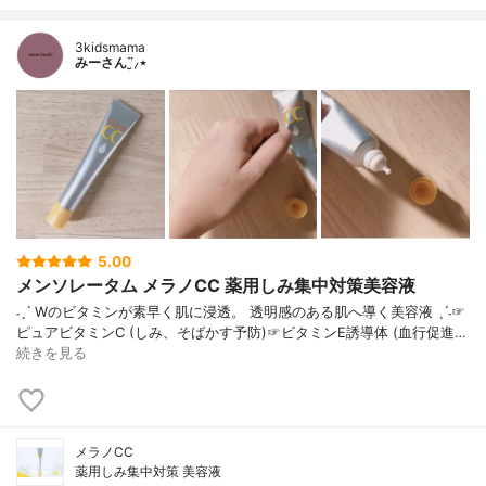
3kidsmama
みーさん¨̮⸝⋆
5.00
メンソレータム メラノCC 薬用しみ集中対策美容液
˗ˏˋ Wのビタミンが素早く肌に浸透。 透明感のある肌へ導く美容液 ˎˊ˗☞
ピュアビタミンC (しみ、そばかす予防)☞ビタミンE誘導体 (血行促進…
続きを見る
メラノCC
薬用しみ集中対策 美容液