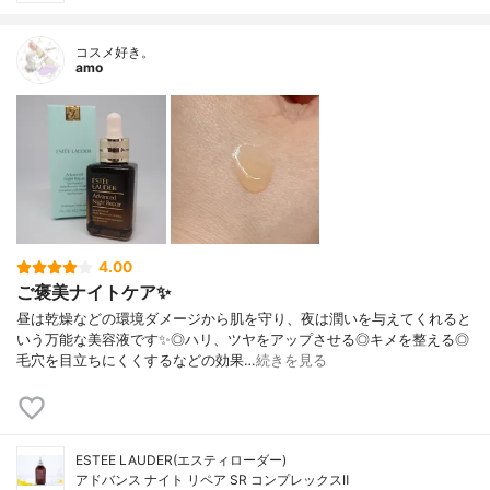
コスメ好き。
amo
4.00
ご褒美ナイトケア✨
昼は乾燥などの環境ダメージから肌を守り、夜は潤いを与えてくれると
いう万能な美容液です✨◎ハリ、ツヤをアップさせる◎キメを整える◎
毛穴を目立ちにくくするなどの効果…
続きを見る
ESTEE LAUDER(エスティローダー)
アドバンス ナイト リペア SR コンプレックスⅡ