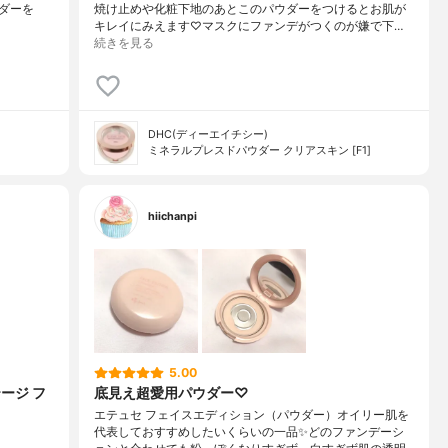
ダーを
焼け止めや化粧下地のあとこのパウダーをつけるとお肌が
キレイにみえます♡マスクにファンデがつくのが嫌で下…
続きを見る
DHC(ディーエイチシー)
ミネラルプレスドパウダー クリアスキン [F1]
hiichanpi
5.00
ージ フ
底見え超愛用パウダー♡
エテュセ フェイスエディション（パウダー）オイリー肌を
代表しておすすめしたいくらいの一品✨どのファンデーシ