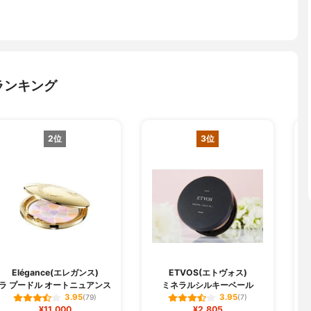
ランキング
2位
3位
O
Elégance(エレガンス)
ETVOS(エトヴォス)
ラ プードル オートニュアンス
ミネラルシルキーベール
3.95
3.95
(79)
(7)
¥11,000
¥2,805