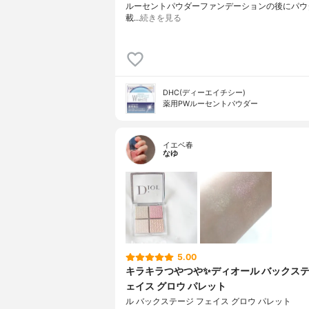
ルーセントパウダーファンデーションの後にパウ
載…
続きを見る
DHC(ディーエイチシー)
薬用PWルーセントパウダー
イエベ春
なゆ
5.00
キラキラつやつや✨ディオール バックステ
ェイス グロウ パレット
ル バックステージ フェイス グロウ パレット