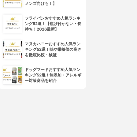
メンズ向けも！】
フライパンおすすめ人気ランキ
ング52選！【焦げ付かない・長
持ち！2026最新】
マヌカハニーおすすめ人気ラン
キング52選！味や栄養価の高さ
を徹底比較・検証
4位
5位
ドッグフードおすすめ人気ラン
キング52選！無添加・アレルギ
ー対策商品を紹介
NLY MINERALS(オンリーミ
NARS(ナーズ)
ネラル)
ライトリフレクティングセッテ
マーブルフェイスパウダー シ
ィングパウダー プレスト N
マー
3.94
(33)