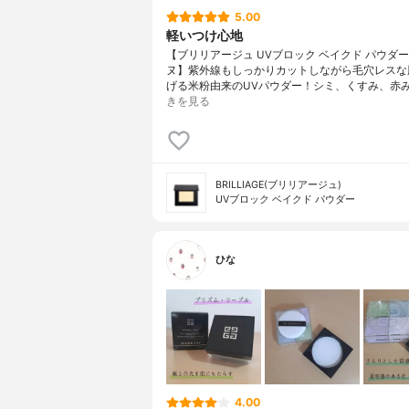
5.00
軽いつけ心地
【ブリリアージュ UVブロック ベイクド パウダー
ヌ】紫外線もしっかりカットしながら毛穴レスな
げる米粉由来のUVパウダー！シミ、くすみ、赤
きを見る
BRILLIAGE(ブリリアージュ)
UVブロック ベイクド パウダー
ひな
4.00