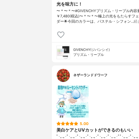
光を味方に！
〜＊〜＊〜#GIVENCHYプリズム・リーブル内
￥7,480(税込)〜＊〜＊〜極上の光をもたらすフ
ダー🌟今回のカラーは、パステル・シフォン…
続
GIVENCHY(ジバンシイ)
プリズム・リーブル
ネザーランドドワーフ
5.00
美白ケアとUVカットができるのもいい
ﾟ･｡.｡･ﾟ･｡.｡･ﾟ･｡.｡･ﾟ･｡.｡･ﾟ･｡.｡･ﾟ･｡.｡･ﾟﾟ･｡.｡･ﾟ･