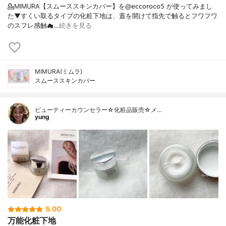
💁MIMURA【スムーススキンカバー】を@𝖾𝖼𝖼𝗈𝗋𝗈𝖼𝗈𝟧 が使ってみまし
た⁡⁡▼⁡すくい取るタイプの化粧下地は、蓋を開けて指先で触るとフワフワ
のスフレ感触☁…
続きを見る
MIMURA(ミムラ)
スムーススキンカバー
ビューティーカウンセラー☆化粧品販売☆メ…
yung
5.00
万能化粧下地