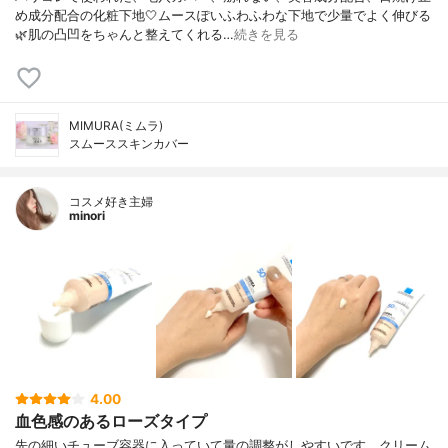
め成分配合の化粧下地🤍ムースぽいふわふわな下地で少量でよく伸びる
🌿肌の凸凹をちゃんと整えてくれる…
続きを見る
MIMURA(ミムラ)
スムーススキンカバー
コスメ好き主婦
minori
4.00
血色感のあるローズタイプ
先の細いチューブ容器に入っていて量の調整がしやすいです。クリーム