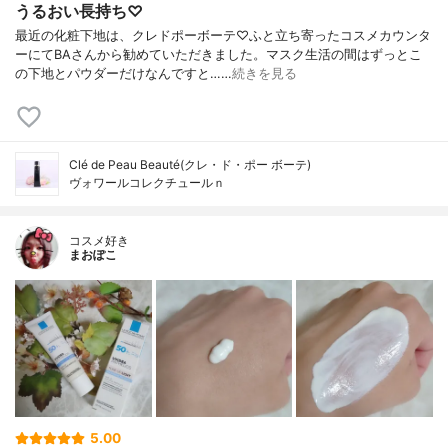
うるおい長持ち♡
最近の化粧下地は、クレドポーボーテ♡ふと立ち寄ったコスメカウンタ
ーにてBAさんから勧めていただきました。マスク生活の間はずっとこ
の下地とパウダーだけなんですと……
続きを見る
Clé de Peau Beauté(クレ・ド・ポー ボーテ)
ヴォワールコレクチュールｎ
コスメ好き
まおぽこ
5.00