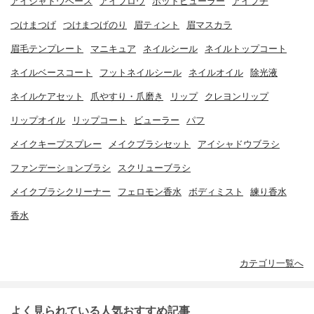
アイシャドウベース
アイブロウ
ホットビューラー
アイプチ
つけまつげ
つけまつげのり
眉ティント
眉マスカラ
眉毛テンプレート
マニキュア
ネイルシール
ネイルトップコート
ネイルベースコート
フットネイルシール
ネイルオイル
除光液
ネイルケアセット
爪やすり・爪磨き
リップ
クレヨンリップ
リップオイル
リップコート
ビューラー
パフ
メイクキープスプレー
メイクブラシセット
アイシャドウブラシ
ファンデーションブラシ
スクリューブラシ
メイクブラシクリーナー
フェロモン香水
ボディミスト
練り香水
香水
カテゴリ一覧へ
よく見られている人気おすすめ記事