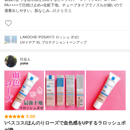
PA++++で日焼け止め+化粧下地。チューブタイプでノズルが細いので
適量出しやすい。肌なじみ…
続きを見る
LAROCHE-POSAY(ラ ロッシュ ポゼ)
UVイデア XL プロテクショントーンアップ
社会人
yuna
5.00
\ベスコス/ほんのりローズで血色感をUPするラロッシュポ
ゼ🌹