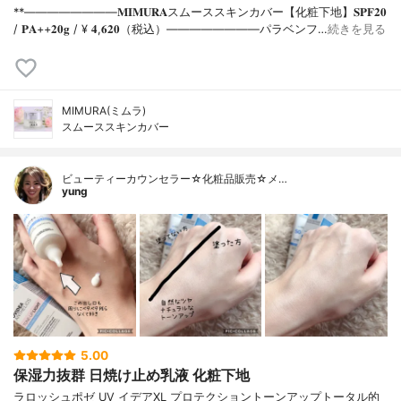
**⁡⁡⁡————————⁡𝐌𝐈𝐌𝐔𝐑𝐀スムーススキンカバー【化粧下地】𝐒𝐏𝐅𝟐𝟎
/ 𝐏𝐀++⁡𝟐𝟎𝐠 / ¥ 𝟒,𝟔𝟐𝟎（税込）⁡————————パラベンフ…
続きを見る
MIMURA(ミムラ)
スムーススキンカバー
ビューティーカウンセラー☆化粧品販売☆メ…
yung
5.00
保湿力抜群 日焼け止め乳液 化粧下地
ラロッシュポゼ UV イデアXL プロテクショントーンアップトータル的