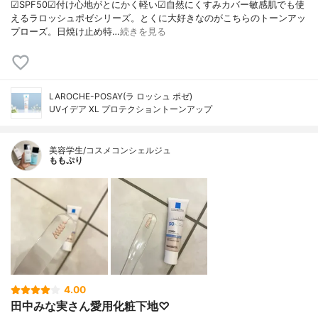
☑︎SPF50☑︎付け心地がとにかく軽い☑︎自然にくすみカバー敏感肌でも使
えるラロッシュポゼシリーズ。とくに大好きなのがこちらのトーンアッ
プローズ。日焼け止め特…
続きを見る
LAROCHE-POSAY(ラ ロッシュ ポゼ)
UVイデア XL プロテクショントーンアップ
美容学生/コスメコンシェルジュ
ももぷり
4.00
田中みな実さん愛用化粧下地♡