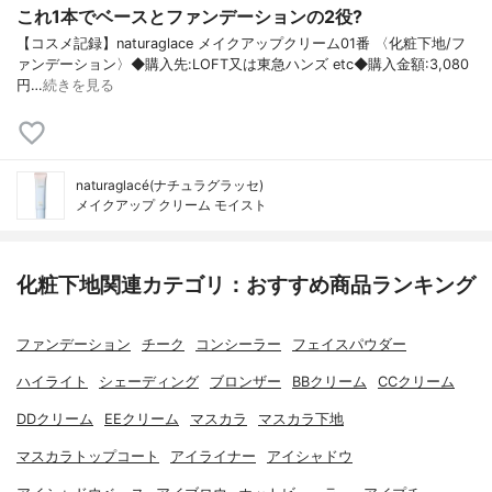
これ1本でベースとファンデーションの2役?
【コスメ記録】naturaglace メイクアップクリーム01番 〈化粧下地/フ
ァンデーション〉◆購入先:LOFT又は東急ハンズ etc◆購入金額:3,080
円…
続きを見る
naturaglacé(ナチュラグラッセ)
メイクアップ クリーム モイスト
化粧下地関連カテゴリ：おすすめ商品ランキング
ファンデーション
チーク
コンシーラー
フェイスパウダー
ハイライト
シェーディング
ブロンザー
BBクリーム
CCクリーム
DDクリーム
EEクリーム
マスカラ
マスカラ下地
マスカラトップコート
アイライナー
アイシャドウ