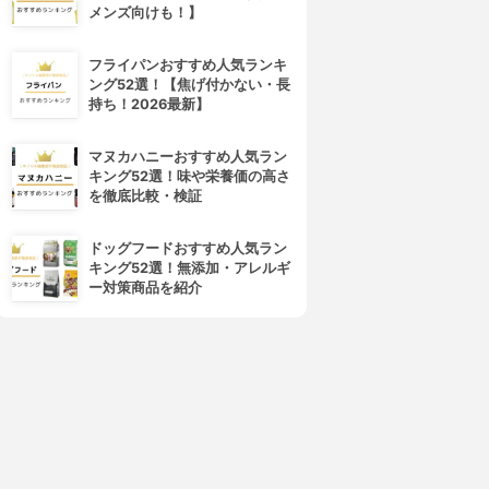
メンズ向けも！】
CANMAKE(キャンメイク)
NARS(ナーズ)
クリームチーク
ブラッシュ N
3.98
3.98
(106)
(58)
フライパンおすすめ人気ランキ
¥600
¥2,334
ング52選！【焦げ付かない・長
持ち！2026最新】
マヌカハニーおすすめ人気ラン
キング52選！味や栄養価の高さ
を徹底比較・検証
ドッグフードおすすめ人気ラン
キング52選！無添加・アレルギ
ー対策商品を紹介