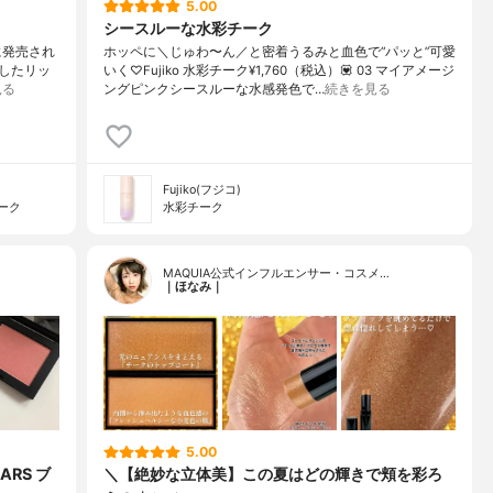
5.00
シースルーな水彩チーク
日に発売され
ホッペに＼じゅわ〜ん／と密着うるみと血色で“パッと”可愛
したリッ
いく♡Fujiko 水彩チーク¥1,760（税込）💟 03 マイアメージ
見る
ングピンクシースルーな水感発色で…
続きを見る
Fujiko(フジコ)
ーク
水彩チーク
MAQUIA公式インフルエンサー・コスメ…
｜ほなみ｜
5.00
RS ブ
＼【絶妙な立体美】この夏はどの輝きで頬を彩ろ