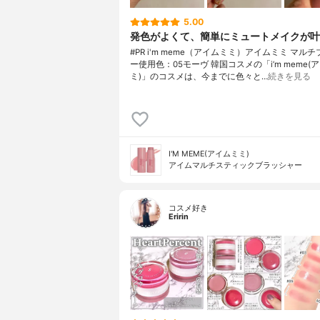
5.00
発色がよくて、簡単にミュートメイクが叶
#PR i'm meme（アイムミミ）アイムミミ マル
ー使用色：05モーヴ 韓国コスメの「i’m meme(
ミ)」のコスメは、今までに色々と…
続きを見る
I'M MEME(アイムミミ)
アイムマルチスティックブラッシャー
コスメ好き
Eririn