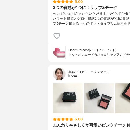
5.00
2つの質感が1つに！リップ&チーク
Heart Percentさまからいただきました10月12
たマット質感とグロウ質感2つの質感が1個に集結
プ&チーク最近流行りのポットタイプな…
続きを
Heart Percent(ハートパーセント)
ドットオンムードカスタムリップアンドチ
美容ブロガー / コスメマニア
index
5.00
ふんわりやさしくが可愛いピンクチーク NA