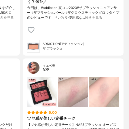
う？☀️✨／
 Ｎを紹介し
今回は、#addiction 夏コレ2023#ザブラッシュニュアンサ
RSのロ
ー #ザブラッシュパール #ザグロウスティックグロウタイプ
きを見る
のレビューです！＊パケや使用感な…
続きを見る
ADDICTION(アディクション)
ザ ブラッシュ
イエベ春
なゆ
5.00
ツヤ感が美しい定番チーク
ンクだけ
【ツヤ感が美しい定番チーク】NARSブラッシュ オーガズ