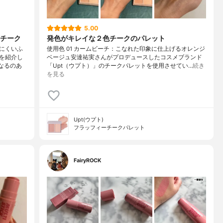
5.00
チーク
発色がキレイな２色チークのパレット
にくいふ
使用色 01 カームビーチ：こなれた印象に仕上げるオレンジ
を紹介し
ベージュ安達祐実さんがプロデュースしたコスメブランド
なるのあ
「Upt（ウプト）」のチークパレットを使用させてい…
続き
を見る
Upt(ウプト)
フラッフィーチークパレット
FairyROCK