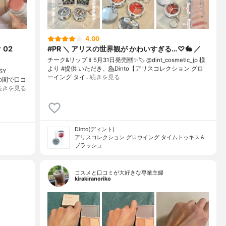
4.00
02
#PR ＼ アリスの世界観が かわいすぎる…♡🐇 ／
チーク&リップ💄⁡5月31日発売🆕✨⁡🏷️ @dint_cosmetic_jp 様
より #提供 いただき、⁡💁Dinto【アリスコレクション グロ
SY
ーイング タイ…
続きを見る
の間で口コ
続きを見る
Dinto(ディント)
アリスコレクション グロウイング タイムトゥキス＆
ブラッシュ
コスメと口コミが大好きな専業主婦
kirakiranoriko