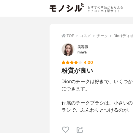
おすすめ商品がもらえる
クチコミポイ活サイト
TOP
コスメ
チーク
Dior(デ
美容職
miwa
4.00
粉質が良い
Diorのチークは好きで、いくつ
につきます。
付属のチークブラシは、小さいの
ラシで、ふんわりとつけるのが、