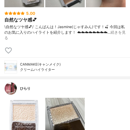
5.00
自然なツヤ感💕
\自然なツヤ感💕/ こんばんは！Jasmine(じゃすみん)です！🍒 今回は私
のお気に入りのハイライトを紹介します！ ☁️☁️☁️☁️☁️☁️☁️☁️…
続きを見
る
CANMAKE(キャンメイク)
クリームハイライター
ひらり