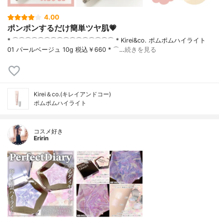
4.00
ポンポンするだけ簡単ツヤ肌💗
* ⌒⌒⌒⌒⌒⌒⌒⌒⌒⌒⌒⌒⌒⌒⌒⌒ * Kirei&co. ポムポムハイライト
01 パールベージュ 10g 税込￥660 * ⌒…
続きを見る
Kirei＆co.(キレイアンドコー)
ポムポムハイライト
コスメ好き
Eririn