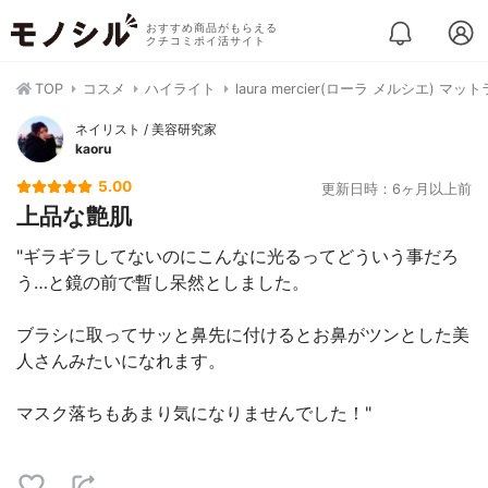
おすすめ商品がもらえる
クチコミポイ活サイト
TOP
コスメ
ハイライト
laura mercier(ローラ メルシエ)
ネイリスト / 美容研究家
kaoru
5.00
更新日時：6ヶ月以上前
上品な艶肌
"ギラギラしてないのにこんなに光るってどういう事だろ
う…と鏡の前で暫し呆然としました。
ブラシに取ってサッと鼻先に付けるとお鼻がツンとした美
人さんみたいになれます。
マスク落ちもあまり気になりませんでした！"