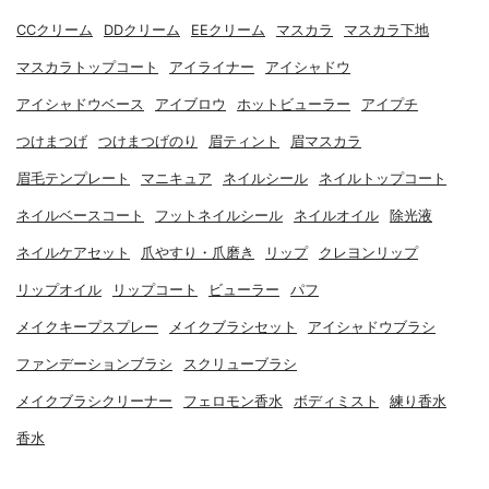
CCクリーム
DDクリーム
EEクリーム
マスカラ
マスカラ下地
マスカラトップコート
アイライナー
アイシャドウ
アイシャドウベース
アイブロウ
ホットビューラー
アイプチ
つけまつげ
つけまつげのり
眉ティント
眉マスカラ
眉毛テンプレート
マニキュア
ネイルシール
ネイルトップコート
ネイルベースコート
フットネイルシール
ネイルオイル
除光液
ネイルケアセット
爪やすり・爪磨き
リップ
クレヨンリップ
リップオイル
リップコート
ビューラー
パフ
メイクキープスプレー
メイクブラシセット
アイシャドウブラシ
ファンデーションブラシ
スクリューブラシ
メイクブラシクリーナー
フェロモン香水
ボディミスト
練り香水
香水