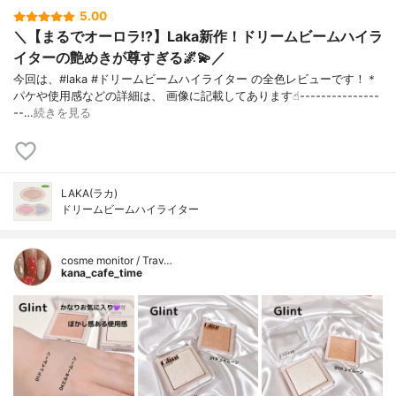
5.00
＼【まるでオーロラ!?】Laka新作！ドリームビームハイラ
イターの艶めきが尊すぎる🌌💫／
今回は、#laka #ドリームビームハイライター の全色レビューです！＊
パケや使用感などの詳細は、 画像に記載してあります☝︎---------------
--…
続きを見る
LAKA(ラカ)
ドリームビームハイライター
cosme monitor / Trav…
kana_cafe_time