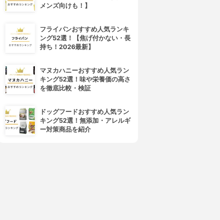
メンズ向けも！】
フライパンおすすめ人気ランキ
cocone(ココネ)
La sana(ラサーナ)
ング52選！【焦げ付かない・長
レイクリームシャンプーモイ
プレミオール シャンプー
持ち！2026最新】
スト
3.94
(61)
¥1,980
3.99
(75)
¥1,980
マヌカハニーおすすめ人気ラン
キング52選！味や栄養価の高さ
を徹底比較・検証
ドッグフードおすすめ人気ラン
キング52選！無添加・アレルギ
ー対策商品を紹介