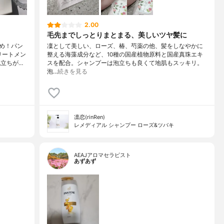
2.00
毛先までしっとりまとまる、美しいツヤ髪に
め！パン
凜として美しい、ローズ、椿、芍薬の他、髪をしなやかに
リートメン
整える海藻成分など、10種の国産植物原料と国産真珠エキ
立ちが…
スを配合。シャンプーは泡立ちも良くて地肌もスッキリ。
泡…
続きを見る
凛恋(rinRen)
レメディアル シャンプー ローズ&ツバキ
AEAJアロマセラピスト
あずあず