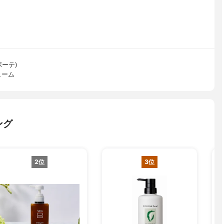
ボーテ)
ューム
ング
2位
3位