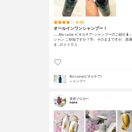
4.00
オールインワンシャンプー！
……⁡Bio Lucia⁡⁡-ビオルチア-⁡⁡シャンプー⁡⁡のご紹介🧴‎◌𓈒𓐍
シャン ご存知ですか？⁡⁡⁡⁡字、そのままですが、⁡原
ま…
続きを見る
Bio Lucia(ビオルチア)
シャンプー
美容ブロガー
nana