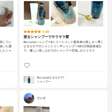
5.00
塗るシャンプーでサラサラ髪
得してい
Bio Luciaシャンプー&トリートメント⁡髪本来の美しさへ導く
抜いた濃
ビオルチアのシャントリ✨⁡.💚シャンプー98%天然由来成分
したシャ
で、優しい洗い上がりのシャンプー😊地…
続きを見る
Bio Lucia(ビオルチア)
シャンプー
リンゴ