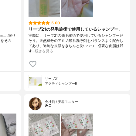
5.00
リーブ21の発毛施術で使用しているシャンプー。
⁡……⁡⁡⁡⁡塗り
実際に、リーブ21の発毛施術で使用しているシャンプーだ
液をその
そう。天然成分のアミノ酸系洗浄剤をバランスよく配合し
てあり、過剰な皮脂をきちんと洗いつつ、必要な皮脂は残
す…
続きを見る
リーブ21
アクティシャンプーR
会社員 / 美容モニター
みこ