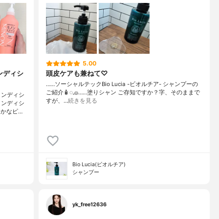
5.00
ンディシ
頭皮ケアも兼ねて♡
……⁡⁡⁡ソーシャルテックBio Lucia -ビオルチア- シャンプー⁡の
ご紹介🧴‎◌𓈒𓐍⁡……⁡⁡⁡⁡塗りシャン ご存知ですか？⁡⁡⁡⁡字、そのままで
コンディシ
すが、…
続きを見る
コンディシ
かなピ…
Bio Lucia(ビオルチア)
シャンプー
yk_free12636