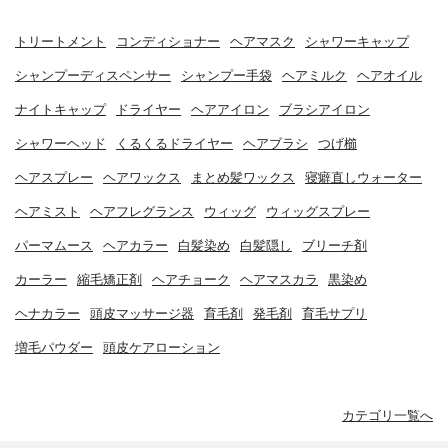
トリートメント
コンディショナー
ヘアマスク
シャワーキャップ
シャンプーディスペンサー
シャンプー手袋
ヘアミルク
ヘアオイル
ナイトキャップ
ドライヤー
ヘアアイロン
ブラシアイロン
シャワーヘッド
くるくるドライヤー
ヘアブラシ
つげ櫛
ヘアスプレー
ヘアワックス
まとめ髪ワックス
寝癖直しウォーター
ヘアミスト
ヘアフレグランス
ウィッグ
ウィッグスプレー
パーマムース
ヘアカラー
白髪染め
白髪隠し
ブリーチ剤
カーラー
縮毛矯正剤
ヘアチョーク
ヘアマスカラ
黒染め
ヘナカラー
頭皮マッサージ器
育毛剤
発毛剤
育毛サプリ
増毛パウダー
頭皮ケアローション
カテゴリ一覧へ