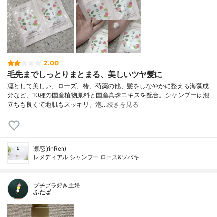
2.00
毛先までしっとりまとまる、美しいツヤ髪に
凜として美しい、ローズ、椿、芍薬の他、髪をしなやかに整える海藻成
分など、10種の国産植物原料と国産真珠エキスを配合。シャンプーは泡
立ちも良くて地肌もスッキリ。泡…
続きを見る
凛恋(rinRen)
レメディアル シャンプー ローズ&ツバキ
プチプラ好き主婦
ふたば