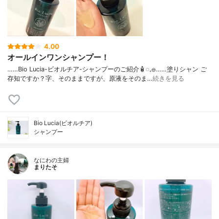
4.00
オールインワンシャンプー！
……⁡Bio Lucia⁡⁡-ビオルチア-⁡⁡シャンプー⁡⁡のご紹介🧴‎◌𓈒𓐍⁡……⁡⁡⁡⁡塗りシャン ご
存知ですか？⁡⁡⁡⁡字、そのままですが、⁡原液をそのま…
続きを見る
Bio Lucia(ビオルチア)
シャンプー
なにわの主婦
まりたそ