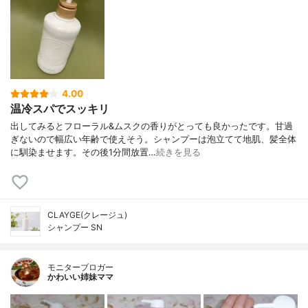
4.00
温冷スパでスッキリ
出してみるとフローラル&ムスクの香りがとっても良かったです。甘過
ぎないので幅広い年齢で使えそう。シャンプーは泡立てて地肌、髪全体
に馴染ませます。その後1分間放置…
続きを見る
CLAYGE(クレージュ)
シャンプー SN
モニターブロガー
かわいい姉妹ママ