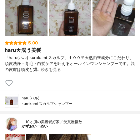
5.00
haru★潤う美髪
「haru(ハル) kurokami スカルプ」１００％天然由来成分にこだわり、
頭皮洗浄・育毛・白髪ケアを叶えるオールインワンシャンプーです。顔
の皮膚は頭皮と繋…
続きを見る
haru(ハル)
kurokami スカルプシャンプー
－10才肌の美容愛好家／受賞歴複数
かずおいーめい