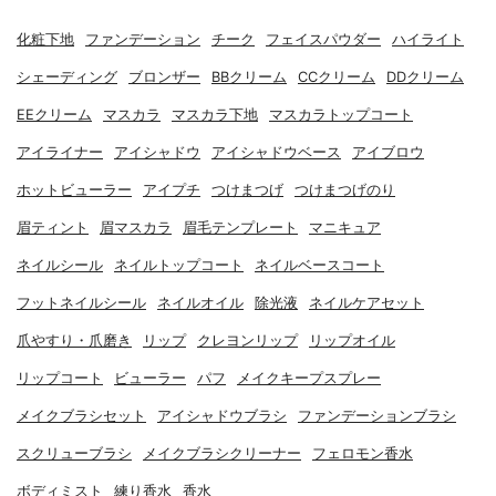
化粧下地
ファンデーション
チーク
フェイスパウダー
ハイライト
シェーディング
ブロンザー
BBクリーム
CCクリーム
DDクリーム
EEクリーム
マスカラ
マスカラ下地
マスカラトップコート
アイライナー
アイシャドウ
アイシャドウベース
アイブロウ
ホットビューラー
アイプチ
つけまつげ
つけまつげのり
眉ティント
眉マスカラ
眉毛テンプレート
マニキュア
ネイルシール
ネイルトップコート
ネイルベースコート
フットネイルシール
ネイルオイル
除光液
ネイルケアセット
爪やすり・爪磨き
リップ
クレヨンリップ
リップオイル
リップコート
ビューラー
パフ
メイクキープスプレー
メイクブラシセット
アイシャドウブラシ
ファンデーションブラシ
スクリューブラシ
メイクブラシクリーナー
フェロモン香水
ボディミスト
練り香水
香水