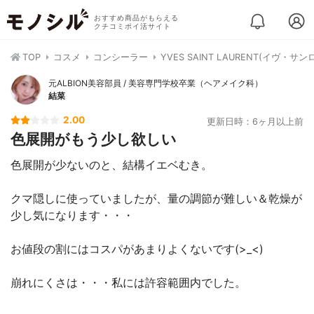
おすすめ商品がもらえる
クチコミポイ活サイト
TOP
コスメ
コンシーラー
YVES SAINT LAURENT(イヴ・
元ALBION美容部員 / 美容専門学校卒業（ヘアメイク科）
結菜
2.00
更新日時：6ヶ月以上前
色展開がもう少し欲しい
色展開が少ないのと、結構イエベむき。
クマ隠しに使っていましたが、量の調節が難しい＆乾燥が
少し気になります・・・
お値段の割にはコスパがあまりよくないです(>_<)
崩れにくさは・・・私には許容範囲内でした。