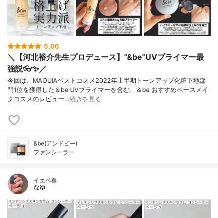
5.00
＼【河北裕介先生プロデュース】”&be”UVプライマー最
強説👓✨／
今回は、MAQUIAベストコスメ2022年上半期トーンアップ化粧下地部
門1位を獲得した＆be UVプライマーを含む、＆be おすすめベースメイ
クコスメのレビュー…
続きを見る
&be(アンドビー)
ファンシーラー
イエベ春
なゆ