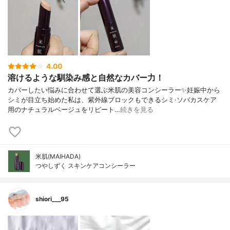
4.00
溶けるような馴染み感と自然なカバー力！
カバーしたい悩みに合わせて選ぶ米肌の美容コンシーラー✨妊娠中から
シミが目立ち始めた私は、紫外線ブロックもできるシミ·ソバカスケア
用のナチュラルベージュをリピート…
続きを見る
米肌(MAIHADA)
つやしずく スキンケアコンシーラー
shiori___95