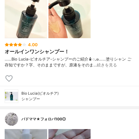
4.00
オールインワンシャンプー！
……⁡Bio Lucia⁡⁡-ビオルチア-⁡⁡シャンプー⁡⁡のご紹介🧴‎◌𓈒𓐍⁡……⁡⁡⁡⁡塗りシャン ご
存知ですか？⁡⁡⁡⁡字、そのままですが、⁡原液をそのま…
続きを見る
Bio Lucia(ビオルチア)
シャンプー
バドママ★フォロバ100◎