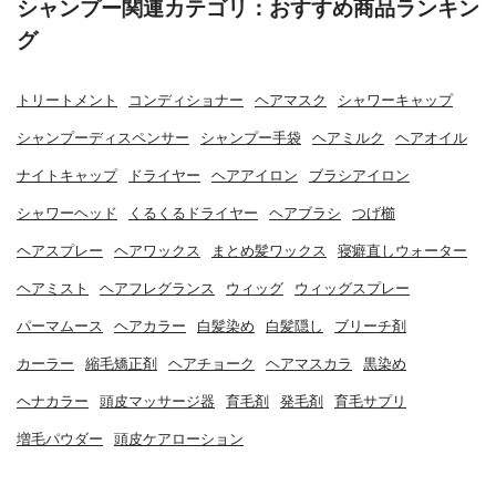
シャンプー関連カテゴリ：おすすめ商品ランキン
グ
トリートメント
コンディショナー
ヘアマスク
シャワーキャップ
シャンプーディスペンサー
シャンプー手袋
ヘアミルク
ヘアオイル
ナイトキャップ
ドライヤー
ヘアアイロン
ブラシアイロン
シャワーヘッド
くるくるドライヤー
ヘアブラシ
つげ櫛
ヘアスプレー
ヘアワックス
まとめ髪ワックス
寝癖直しウォーター
ヘアミスト
ヘアフレグランス
ウィッグ
ウィッグスプレー
パーマムース
ヘアカラー
白髪染め
白髪隠し
ブリーチ剤
カーラー
縮毛矯正剤
ヘアチョーク
ヘアマスカラ
黒染め
ヘナカラー
頭皮マッサージ器
育毛剤
発毛剤
育毛サプリ
増毛パウダー
頭皮ケアローション