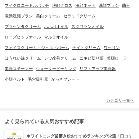
マイクロニードルパッチ
洗顔クロス
洗顔ネット
洗顔ブラシ
繭玉
電動洗顔ブラシ
美白クリーム
セラミドクリーム
プラセンタクリーム
ホホバオイル
スクワランオイル
ローズヒップオイル
マルラオイル
フェイスクリーム・ジェル・バーム
ナイトクリーム
ワセリン
ほうれい線クリーム
シワ改善クリーム
ニキビ塗り薬
美顔ローラー
美顔スチーマー
ウォーターピーリング
リフトアップ美顔器
小顔ベルト
毛穴吸引器
かっさプレート
カテゴリ一覧へ
よく見られている人気おすすめ記事
ホワイトニング歯磨き粉おすすめランキング52選！口コミ