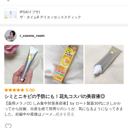
IPSA(イプサ)
ザ・タイムR デイエッセンススティック
r_cosme_room
5.00
シミとニキビの予防にも！花丸コスパの美容液◎
【薬用メラノCC しみ集中対策美容液】by ロート製薬30代にさしかか
ってから妊娠、出産を経て頬周りのシミが、気になるようになってきま
した。妊娠中や産後はノーメ…
続きを見る