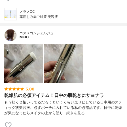
メラノCC
薬用しみ集中対策 美容液
コスメコンシェルジュ
MiHO
5.00
乾燥肌の必須アイテム！日中の肌乾きにサヨナラ
もう軽く２桁いってるだろうというくらい鬼リピしている日中用のステ
ィック状美容液。必ずポーチに入れている私の必需品です。日中に乾燥
が気になったらメイクの上から塗り…
続きを見る