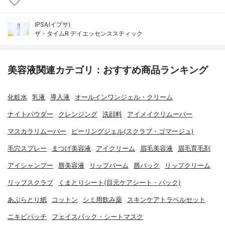
IPSA(イプサ)
ザ・タイムR デイエッセンススティック
美容液関連カテゴリ：おすすめ商品ランキング
化粧水
乳液
導入液
オールインワンジェル・クリーム
ナイトパウダー
クレンジング
洗顔料
アイメイクリムーバー
マスカラリムーバー
ピーリングジェル(スクラブ・ゴマージュ)
毛穴スプレー
まつげ美容液
アイクリーム
眉毛美容液
眉毛育毛剤
アイシャンプー
唇美容液
リップバーム
唇パック
リップクリーム
リップスクラブ
くまとりシート(目元ケアシート・パック)
あぶらとり紙
コットン
シミ用飲み薬
スキンケアトラベルセット
ニキビパッチ
フェイスパック・シートマスク