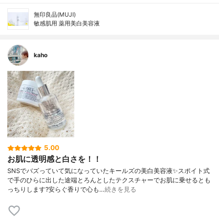
無印良品(MUJI)
敏感肌用 薬用美白美容液
kaho
5.00
お肌に透明感と白さを！！
SNSでバズっていて気になっていたキールズの美白美容液✨スポイト式
で手のひらに出した途端とろんとしたテクスチャーでお肌に乗せるとも
っちりします?安らぐ香りで心も…
続きを見る