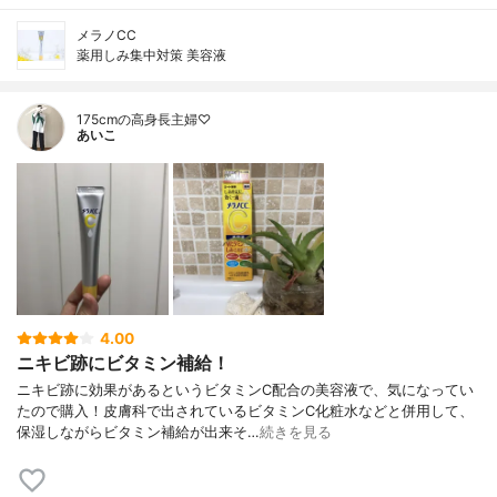
メラノCC
薬用しみ集中対策 美容液
175cmの高身長主婦♡
あいこ
4.00
ニキビ跡にビタミン補給！
ニキビ跡に効果があるというビタミンC配合の美容液で、気になってい
たので購入！皮膚科で出されているビタミンC化粧水などと併用して、
保湿しながらビタミン補給が出来そ…
続きを見る