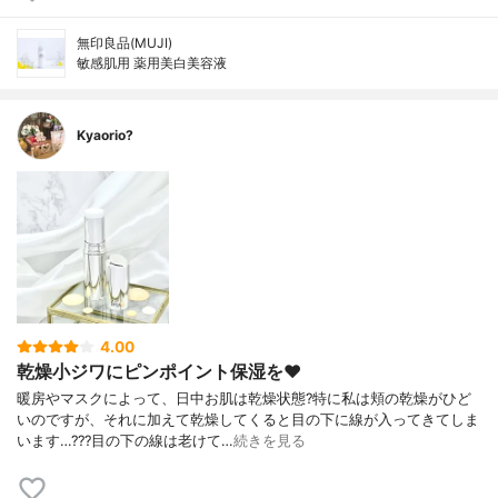
無印良品(MUJI)
敏感肌用 薬用美白美容液
Kyaorio?
4.00
乾燥小ジワにピンポイント保湿を❤️
暖房やマスクによって、日中お肌は乾燥状態?特に私は頬の乾燥がひど
いのですが、それに加えて乾燥してくると目の下に線が入ってきてしま
います…???目の下の線は老けて…
続きを見る