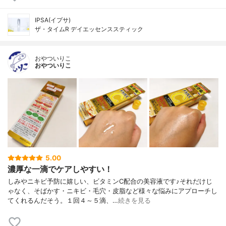
IPSA(イプサ)
ザ・タイムR デイエッセンススティック
おやついりこ
おやついりこ
5.00
濃厚な一滴でケアしやすい！
しみやニキビ予防に嬉しい、ビタミンC配合の美容液です♪それだけじ
ゃなく、そばかす・ニキビ・毛穴・皮脂など様々な悩みにアプローチし
てくれるんだそう。１回４～５滴、…
続きを見る