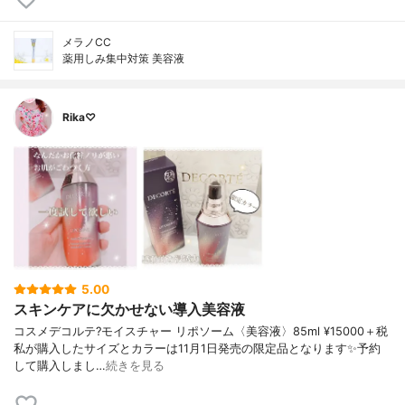
メラノCC
薬用しみ集中対策 美容液
Rika♡
5.00
スキンケアに欠かせない導入美容液
コスメデコルテ?モイスチャー リポソーム〈美容液〉85ml ¥15000＋税
私が購入したサイズとカラーは11月1日発売の限定品となります✨予約
して購入しまし…
続きを見る