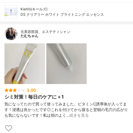
Kiehl’s(キールズ)
DS クリアリー ホワイト ブライトニング エッセンス
元美容部員、エステティシャン
たむちゃん
3.00
シミ対策！毎日のケアに＋1
気になってたので買って使ってみました。ビタミンC誘導体が入ってま
す！浸透は良かったです◎これを付けてから寝ると翌朝の毛穴の広がり
も気にならないです！私は頬のよく…
続きを見る