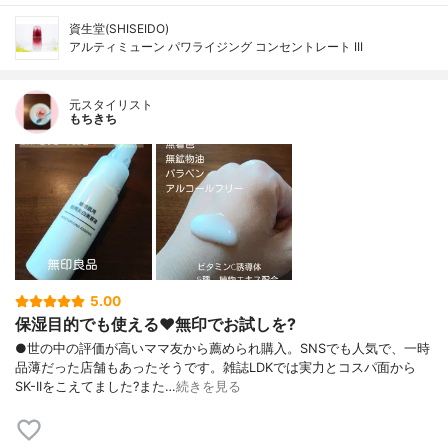
資生堂(SHISEIDO)
アルティミューン パワライジング コンセントレート III
元スタイリスト
もちきち
5.00
保湿目的でも使える♥️無印でお試しを?
●世の中の評価が高いママ友から薦められ購入。SNSでも人気で、一時
品薄だった店舗もあったそうです。雑誌LDKでは実力とコスパ面から
SK-IIをこえてました?また…
続きを見る