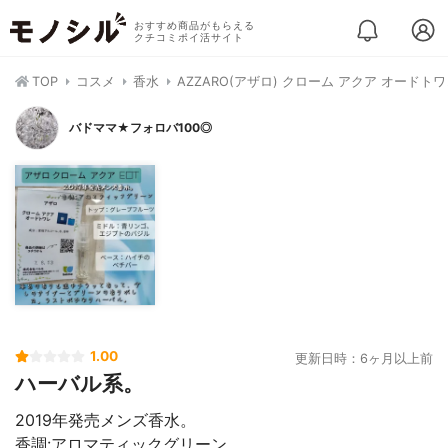
おすすめ商品がもらえる
クチコミポイ活サイト
TOP
コスメ
香水
AZZARO(アザロ) クローム アクア オードト
バドママ★フォロバ100◎
1.00
更新日時：6ヶ月以上前
ハーバル系。
2019年発売メンズ香水。
香調:アロマティックグリーン