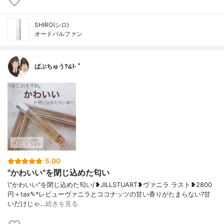
SHIRO(シロ)
オードパルファン
ばぶちゅう?໒꒱· ﾟ
5.00
"かわいい"を閉じ込めた匂い
\"かわいい"を閉じ込めた匂い/❥JILLSTUART❥ヴァニラ ラスト❥2800
円＋tax✎*レビューヴァニラとココナッツの甘い香りがたまらない?甘
いだけじゃ…
続きを見る