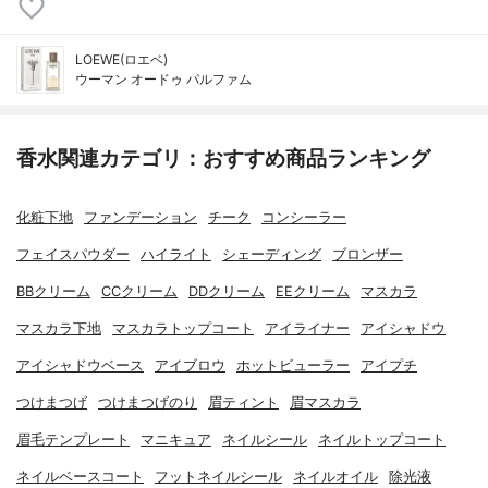
LOEWE(ロエベ)
ウーマン オードゥ パルファム
香水関連カテゴリ：おすすめ商品ランキング
化粧下地
ファンデーション
チーク
コンシーラー
フェイスパウダー
ハイライト
シェーディング
ブロンザー
BBクリーム
CCクリーム
DDクリーム
EEクリーム
マスカラ
マスカラ下地
マスカラトップコート
アイライナー
アイシャドウ
アイシャドウベース
アイブロウ
ホットビューラー
アイプチ
つけまつげ
つけまつげのり
眉ティント
眉マスカラ
眉毛テンプレート
マニキュア
ネイルシール
ネイルトップコート
ネイルベースコート
フットネイルシール
ネイルオイル
除光液