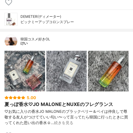
DEMETER(ディメーター)
ピックミーアップコロンスプレー
韓国コスメ好きOL
けい
5.00
夏っぽ香水♡JO MALONEとNUXEのフレグランス
♡お気に入りの香水JO MALONEのブラックベリー＆ベイは仲良しで尊
敬する友人がつけてていい匂い〜って言ってたら韓国に行ったときに買
ってくれた思い出の香水☺️…
続きを見る