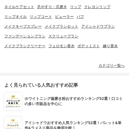
ネイルケアセット
爪やすり・爪磨き
リップ
クレヨンリップ
リップオイル
リップコート
ビューラー
パフ
メイクキープスプレー
メイクブラシセット
アイシャドウブラシ
ファンデーションブラシ
スクリューブラシ
メイクブラシクリーナー
フェロモン香水
ボディミスト
練り香水
カテゴリ一覧へ
よく見られている人気おすすめ記事
ホワイトニング歯磨き粉おすすめランキング52選！口コミ
の多い市販品を中心に
アイシャドウおすすめ人気ランキング52選！パレット&単
色&ラメ入り商品を徹底比較！