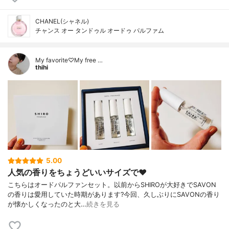
CHANEL(シャネル)
チャンス オー タンドゥル オードゥ パルファム
My favorite♡My free …
thihi
5.00
人気の香りをちょうどいいサイズで❤️
こちらはオードパルファンセット。以前からSHIROが大好きでSAVON
の香りは愛用していた時期があります?今回、久しぶりにSAVONの香り
が懐かしくなったのと大…
続きを見る