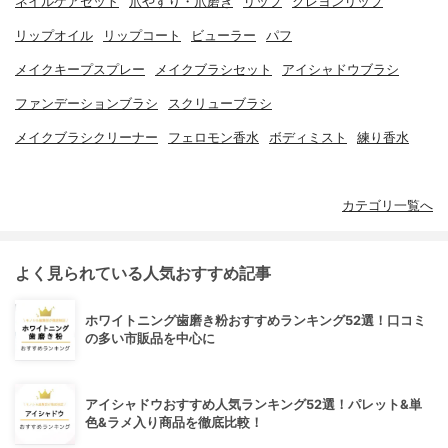
ネイルケアセット
爪やすり・爪磨き
リップ
クレヨンリップ
リップオイル
リップコート
ビューラー
パフ
メイクキープスプレー
メイクブラシセット
アイシャドウブラシ
ファンデーションブラシ
スクリューブラシ
メイクブラシクリーナー
フェロモン香水
ボディミスト
練り香水
カテゴリ一覧へ
よく見られている人気おすすめ記事
ホワイトニング歯磨き粉おすすめランキング52選！口コミ
の多い市販品を中心に
アイシャドウおすすめ人気ランキング52選！パレット&単
色&ラメ入り商品を徹底比較！