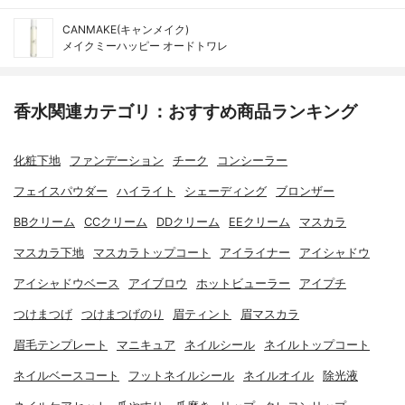
CANMAKE(キャンメイク)
メイクミーハッピー オードトワレ
香水関連カテゴリ：おすすめ商品ランキング
化粧下地
ファンデーション
チーク
コンシーラー
フェイスパウダー
ハイライト
シェーディング
ブロンザー
BBクリーム
CCクリーム
DDクリーム
EEクリーム
マスカラ
マスカラ下地
マスカラトップコート
アイライナー
アイシャドウ
アイシャドウベース
アイブロウ
ホットビューラー
アイプチ
つけまつげ
つけまつげのり
眉ティント
眉マスカラ
眉毛テンプレート
マニキュア
ネイルシール
ネイルトップコート
ネイルベースコート
フットネイルシール
ネイルオイル
除光液