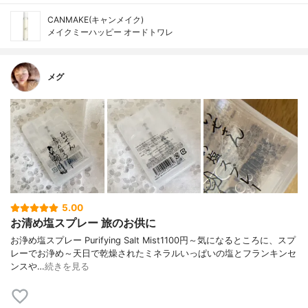
CANMAKE(キャンメイク)
メイクミーハッピー オードトワレ
メグ
5.00
お清め塩スプレー 旅のお供に
お浄め塩スプレー Purifying Salt Mist1100円～気になるところに、スプ
レーでお浄め～天日で乾燥されたミネラルいっぱいの塩とフランキンセ
ンスや…
続きを見る