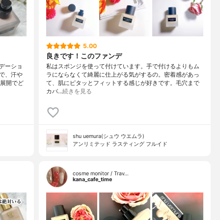
5.00
良きです！このファンデ
デーショ
私はスポンジを使って付けています。手で付けるよりもム
で、汗や
ラにならなくて綺麗に仕上がる気がするの。密着感があっ
色展開でど
て、肌にピタッとフィットする感じが好きです。毛穴まで
カバ…
続きを見る
shu uemura(シュウ ウエムラ)
アンリミテッド ラスティング フルイド
cosme monitor / Trav…
kana_cafe_time