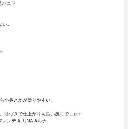
号バニラ
ない。
✨
ら小鼻とかが塗りやすい。
、薄づきで仕上がりも良い感じでした✨
ァンデ #LUNA #ルナ