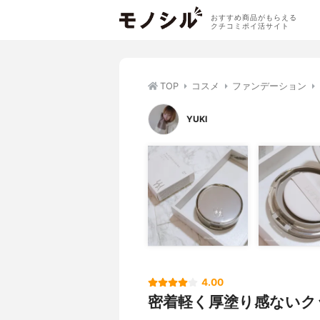
おすすめ商品がもらえる
クチコミポイ活サイト
TOP
コスメ
ファンデーション
YUKI
4.00
密着軽く厚塗り感ないク