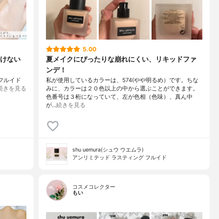
5.00
けない
夏メイクにぴったりな崩れにくい、リキッドファ
ンデ！
フルイド
私が使用しているカラーは、574(やや明るめ）です。ちな
続きを見る
みに、カラーは２０色以上の中から選ぶことができます。
色番号は３桁になっていて、左が色相（色味）、真ん中
が…
続きを見る
shu uemura(シュウ ウエムラ)
アンリミテッド ラスティング フルイド
コスメコレクター
もい