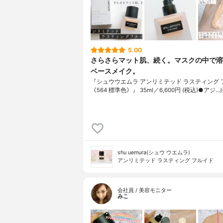
5.00
さらさらマット肌、続く。マスクの中で溶
ベースメイク。
『シュウウエムラ アンリミテッド ラスティング 
《564 標準色》』 35ml／6,600円 (税込)●アジ…
shu uemura(シュウ ウエムラ)
アンリミテッド ラスティング フルイド
会社員 / 美容モニター
みこ