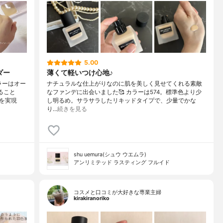
5.00
ダー
薄くて軽いつけ心地♪
ラーはオー
ナチュラルな仕上がりなのに肌を美しく見せてくれる素敵
ること
なファンデに出会いました🥰 カラーは574。標準色より少
を実現
し明るめ。サラサラしたリキッドタイプで、少量でかな
り…
続きを見る
shu uemura(シュウ ウエムラ)
アンリミテッド ラスティング フルイド
コスメと口コミが大好きな専業主婦
kirakiranoriko