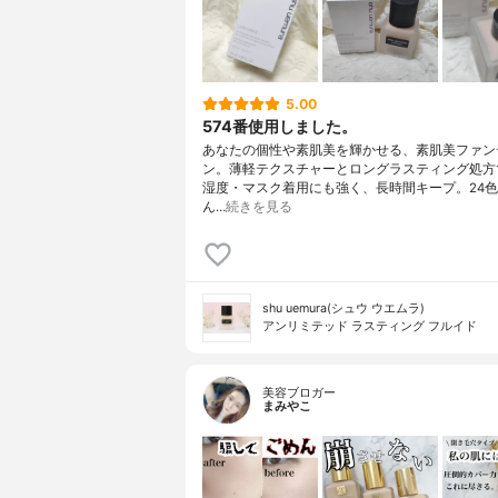
5.00
574番使用しました。
あなたの個性や素肌美を輝かせる、素肌美ファン
ン。薄軽テクスチャーとロングラスティング処方
湿度・マスク着用にも強く、長時間キープ。24
ん…
続きを見る
shu uemura(シュウ ウエムラ)
アンリミテッド ラスティング フルイド
美容ブロガー
まみやこ