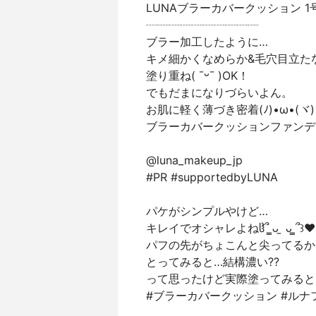
LUNAブラーカバークッション 1
┈┈┈┈┈┈┈┈┈┈
ブラー加工したように…
キメ細かくなめらか&毛穴目立た
塗り重ね( ¯ᵕ¯ )OK！
でもだまになりづらいよん。
お肌に軽く薄づき密着(ﾉ)•ω•(ヾ)
ブラーカバークッションファンデ
@luna_makeup_jp
#PR #supportedbyLUNA
パケがシンプルやけど…
キレイでオシャレよねჱ̒՞ ̳ᴗ ̫ ᴗ ̳՞꒱❤
パフの先がちょこんと尖ってるか
とってみると…結構濃い??
って思ったけど実際塗ってみると
#ブラーカバークッション #ルナフ