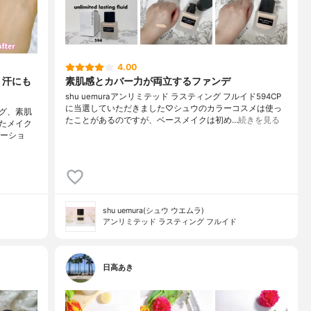
4.00
、汗にも
素肌感とカバー力が両立するファンデ
shu uemuraアンリミテッド ラスティング フルイド594CP
に当選していただきました♡シュウのカラーコスメは使っ
グ、素肌
たことがあるのですが、ベースメイクは初め…
続きを見る
たメイク
エーショ
shu uemura(シュウ ウエムラ)
アンリミテッド ラスティング フルイド
日高あき