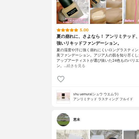
5.00
夏の崩れに、さよなら！ アンリミテッド
強いリキッドファンデーション。
夏の湿度や汗に強く崩れにくいロングラスティン
美ファンデーション。アジア人の肌を知り尽くし
アップアーティストが選び抜いた24色ものバリ
ン。…
続きを見る
shu uemura(シュウ ウエムラ)
アンリミテッド ラスティング フルイド
恵未