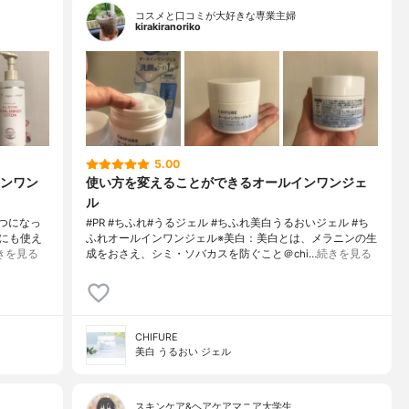
コスメと口コミが大好きな専業主婦
kirakiranoriko
5.00
ンワン
使い方を変えることができるオールインワンジェ
ル
一つになっ
#PR #ちふれ#うるジェル #ちふれ美白うるおいジェル #ち
にも使え
ふれオールインワンジェル※美白：美白とは、メラニンの生
きを見る
成をおさえ、シミ・ソバカスを防ぐこと＠chi…
続きを見る
CHIFURE
美白 うるおい ジェル
スキンケア&ヘアケアマニア大学生