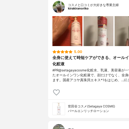
コスメと口コミが大好きな専業主婦
kirakiranoriko
5.00
全身に使えて時短ケアができる、オールイ
化粧液
#PR@setagayacosme化粧水、乳液、美容液が
たオールインワン化粧液で、顔だけでなく、全身
ます。国産アコヤ真珠貝エキス*1をはじめ、…
続
世田谷コスメ(Setagaya COSME)
パールエンリッチローション