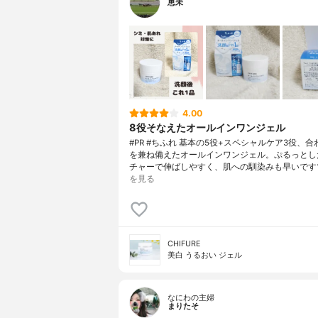
恵未
4.00
8役そなえたオールインワンジェル
#PR #ちふれ 基本の5役+スペシャルケア3役、合
を兼ね備えたオールインワンジェル。ぷるっとし
チャーで伸ばしやすく、肌への馴染みも早いです
を見る
CHIFURE
美白 うるおい ジェル
なにわの主婦
まりたそ