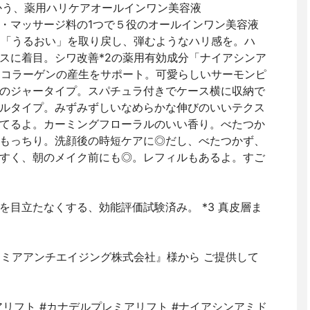
向かう、薬用ハリケアオールインワン美容液
・マッサージ料の1つで５役のオールインワン美容液
」「うるおい」を取り戻し、弾むようなハリ感を。ハ
スに着目。シワ改善*2の薬用有効成分「ナイアシンア
、コラーゲンの産生をサポート。可愛らしいサーモンピ
のジャータイプ。スパチュラ付きでケース横に収納で
ルタイプ。みずみずしいなめらかな伸びのいいテクス
てるよ。カーミングフローラルのいい香り。べたつか
もっちり。洗顔後の時短ケアに◎だし、べたつかず、
すく、朝のメイク前にも◎。レフィルもあるよ。すご
ジワを目立たなくする、効能評価試験済み。 *3 真皮層ま
 『プレミアアンチエイジング株式会社』様から ご提供して
レミアリフト #カナデルプレミアリフト #ナイアシンアミド