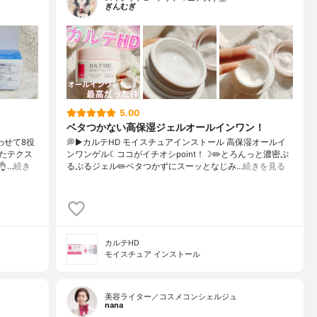
ぎんむぎ
5.00
ベタつかない高保湿ジェルオールインワン！
わせて8役
💭▶️カルテHD モイスチュアインストール 高保湿オールイ
たテクス
ンワンゲル☾ココがイチオシpoint！☽✏️とろんっと濃密ぷ
…
続き
るぷるジェル✏️ベタつかずにスーッとなじみ…
続きを見る
カルテHD
モイスチュア インストール
美容ライター／コスメコンシェルジュ
nana