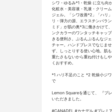
シワ・ゆるみ*1・乾燥 に立ち
化粧水・美容液・乳液・クリーム
ジェル。「シワ改善*2」「ハリ
リ・弾力の源、エラスチンバラン
ミド」が肌の奥*3に働きかけて
ンクカラーのワンタッチキャップ
きる便利さ。ぷるんぷるんなジェ
チャー。ハンドプレスでなじませ
ず、しっとりする使い心地。肌も
重たさもないから重ね付けもしや
くおすすめ。
*1 ハリ不足のこと *2 乾燥小
で
Lemon Squareを通じて、
いただきました。
#CANADEL #カナデル #プ