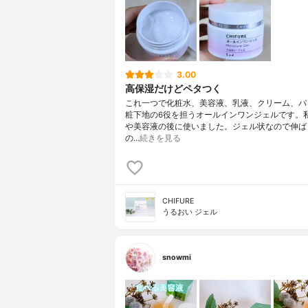
3.00
高保湿だけどペタつく
これ一つで化粧水、美容液、乳液、クリーム、パ
粧下地の6役を担うオールインワンジェルです。
や美容液の後に使いました。ジェル状なので伸ば
の…
続きを見る
CHIFURE
うるおい ジェル
snowmi