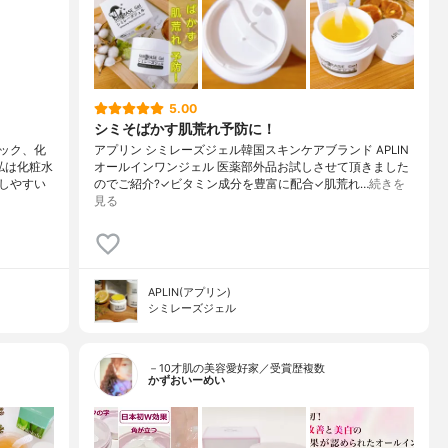
5.00
シミそばかす肌荒れ予防に！
ック、化
アプリン シミレーズジェル韓国スキンケアブランド APLIN
私は化粧水
オールインワンジェル 医薬部外品お試しさせて頂きました
しやすい
のでご紹介?✓ビタミン成分を豊富に配合✓肌荒れ…
続きを
見る
APLIN(アプリン)
シミレーズジェル
－10才肌の美容愛好家／受賞歴複数
かずおいーめい