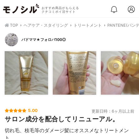
おすすめ商品がもらえる
クチコミポイ活サイト
TOP
ヘアケア・スタイリング
トリートメント
PANTENE(パ
バドママ★フォロバ100◎
5.00
更新日時：6ヶ月以上前
サロン成分を配合してリニューアル。
切れ毛、枝毛等のダメージ髪にオススメなトリートメン
ト。