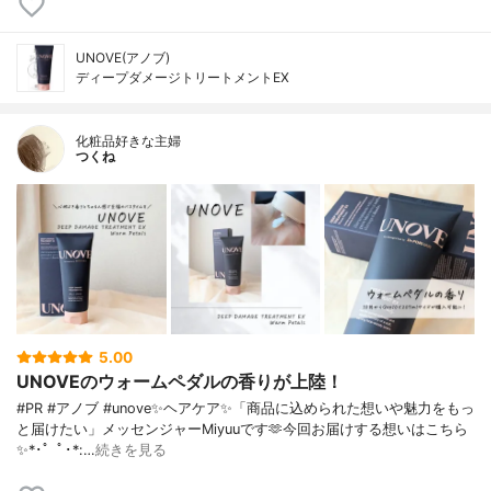
UNOVE(アノブ)
ディープダメージトリートメントEX
化粧品好きな主婦
つくね
5.00
UNOVEのウォームペダルの香りが上陸！
#PR #アノブ #unove✨ヘアケア✨「商品に込められた想いや魅力をもっ
と届けたい」メッセンジャーMiyuuです🫶今回お届けする想いはこちら
✨*･゜ﾟ･*:…
続きを見る