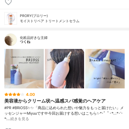
PRORY(プロリー)
モイストリペア トリートメントセラム
化粧品好きな主婦
つくね
4.00
美容液からクリーム状へ温感スパ感覚のヘアケア
#PR #BRiOSS✨✨「商品に込められた想いや魅力をもっと届けたい」メ
ッセンジャーMiyuuです🫶今回お届けする想いはこちら✨*･゜ﾟ･*:.:*･’･
*:…
続きを見る