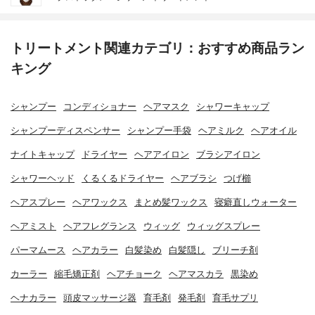
トリートメント関連カテゴリ：おすすめ商品ラン
キング
シャンプー
コンディショナー
ヘアマスク
シャワーキャップ
シャンプーディスペンサー
シャンプー手袋
ヘアミルク
ヘアオイル
ナイトキャップ
ドライヤー
ヘアアイロン
ブラシアイロン
シャワーヘッド
くるくるドライヤー
ヘアブラシ
つげ櫛
ヘアスプレー
ヘアワックス
まとめ髪ワックス
寝癖直しウォーター
ヘアミスト
ヘアフレグランス
ウィッグ
ウィッグスプレー
パーマムース
ヘアカラー
白髪染め
白髪隠し
ブリーチ剤
カーラー
縮毛矯正剤
ヘアチョーク
ヘアマスカラ
黒染め
ヘナカラー
頭皮マッサージ器
育毛剤
発毛剤
育毛サプリ