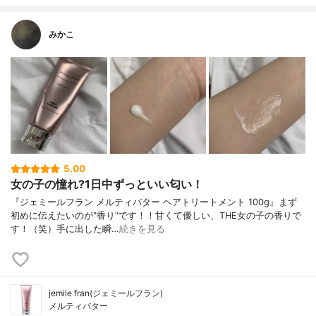
みかこ
5.00
女の子の憧れ?1日中ずっといい匂い！
『ジェミールフラン メルティバター ヘアトリートメント 100g』まず
初めに伝えたいのが"香り"です！！甘くて優しい、THE女の子の香りで
す！（笑）手に出した瞬…
続きを見る
jemile fran(ジェミールフラン)
メルティバター