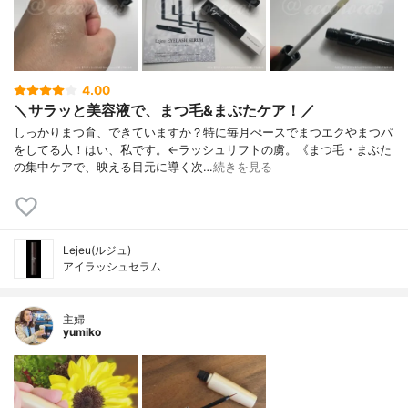
4.00
＼サラッと美容液で、まつ毛&まぶたケア！／
しっかりまつ育、できていますか？特に毎月ぺースでまつエクやまつパ
をしてる人！はい、私です。←ラッシュリフトの虜。《まつ毛・まぶた
の集中ケアで、映える目元に導く次…
続きを見る
Lejeu(ルジュ)
アイラッシュセラム
主婦
yumiko