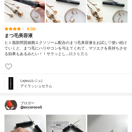
4.00
まつ毛美容液
ヒト脂肪間質細胞エクソソーム配合のまつ毛美容液をお試し🤍使い続け
ていくと、まつ毛にハリやコシを与えてくれて，マツエクを長持ちさせ
る効果もあるみたい！！サラッとし…
続きを見る
Lejeu(ルジュ)
アイラッシュセラム
ブロガー
@eccoroco5