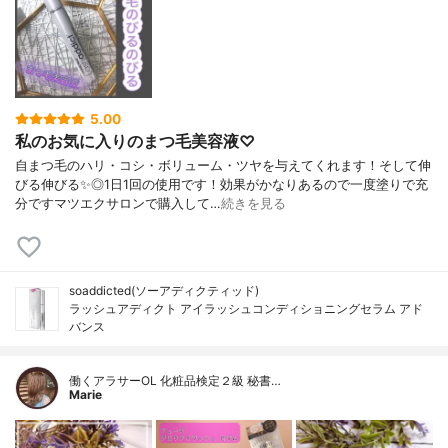
5.00
私のお気に入りのまつ毛美容液♡
自まつ毛のハリ・コシ・ボリューム・ツヤを与えてくれます！そして伸
びる伸びる✨◎1日1回の使用です！効果がかなりあるので一度塗りで充
分ですマツエクサロンで購入して…
続きを見る
soaddicted(ソーアディクティッド)
ラッシュアディクト アイラッシュコンディショニングセラム アド
バンス
働くアラサーOL 化粧品検定２級 秘書…
Marie