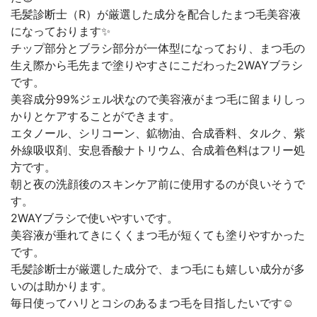
毛髪診断士（R）が厳選した成分を配合したまつ毛美容液
になっております✨
チップ部分とブラシ部分が一体型になっており、まつ毛の
生え際から毛先まで塗りやすさにこだわった2WAYブラシ
です。
美容成分99%ジェル状なので美容液がまつ毛に留まりしっ
かりとケアすることができます。
エタノール、シリコーン、鉱物油、合成香料、タルク、紫
外線吸収剤、安息香酸ナトリウム、合成着色料はフリー処
方です。
朝と夜の洗顔後のスキンケア前に使用するのが良いそうで
す。
2WAYブラシで使いやすいです。
美容液が垂れてきにくくまつ毛が短くても塗りやすかった
です。
毛髪診断士が厳選した成分で、まつ毛にも嬉しい成分が多
いのは助かります。
毎日使ってハリとコシのあるまつ毛を目指したいです☺️