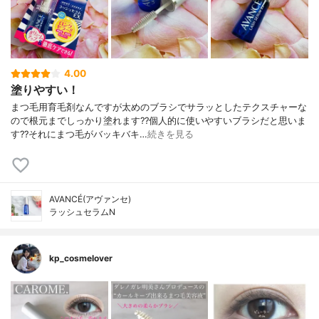
4.00
塗りやすい！
まつ毛用育毛剤なんですが太めのブラシでサラッとしたテクスチャーな
ので根元までしっかり塗れます??個人的に使いやすいブラシだと思いま
す??それにまつ毛がバッキバキ…
続きを見る
AVANCÉ(アヴァンセ)
ラッシュセラムN
kp_cosmelover