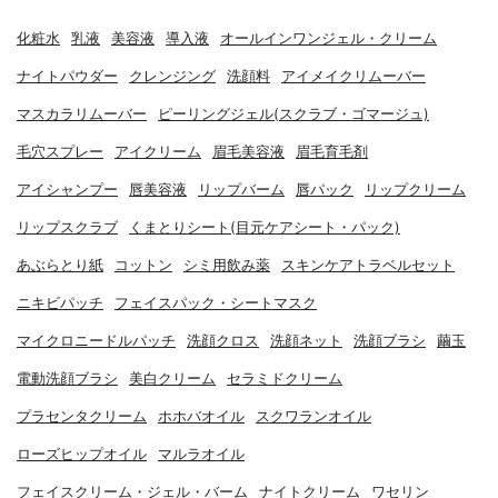
化粧水
乳液
美容液
導入液
オールインワンジェル・クリーム
ナイトパウダー
クレンジング
洗顔料
アイメイクリムーバー
マスカラリムーバー
ピーリングジェル(スクラブ・ゴマージュ)
毛穴スプレー
アイクリーム
眉毛美容液
眉毛育毛剤
アイシャンプー
唇美容液
リップバーム
唇パック
リップクリーム
リップスクラブ
くまとりシート(目元ケアシート・パック)
あぶらとり紙
コットン
シミ用飲み薬
スキンケアトラベルセット
ニキビパッチ
フェイスパック・シートマスク
マイクロニードルパッチ
洗顔クロス
洗顔ネット
洗顔ブラシ
繭玉
電動洗顔ブラシ
美白クリーム
セラミドクリーム
プラセンタクリーム
ホホバオイル
スクワランオイル
ローズヒップオイル
マルラオイル
フェイスクリーム・ジェル・バーム
ナイトクリーム
ワセリン