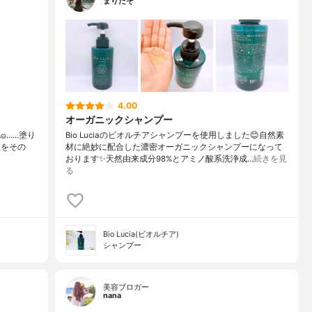
まりたそ
4.00
オーガニックシャンプー
⁡……⁡⁡⁡⁡塗り
Bio Luciaのビオルチアシャンプーを使用しました😊自然素
液をその
材に絶妙に配合した濃密オーガニックシャンプーになって
おります✨天然由来成分98%とアミノ酸系洗浄成…
続きを見
る
Bio Lucia(ビオルチア)
シャンプー
美容ブロガー
nana