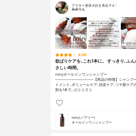
アラサー美容大好き系女子✰ˊ˗
みみりん
4.00
欲ばりケアを､これ1本に。 すっきり､ふん
さしい時間。
noiryオールインワンシャンプー
──────────────【商品の特徴】シャンプ
トメント､ボリュームケア､頭皮ケア､ツヤ髪ケア
割を1本で…
続きを見る
noiry(ノアリー)
オールインワンシャンプー