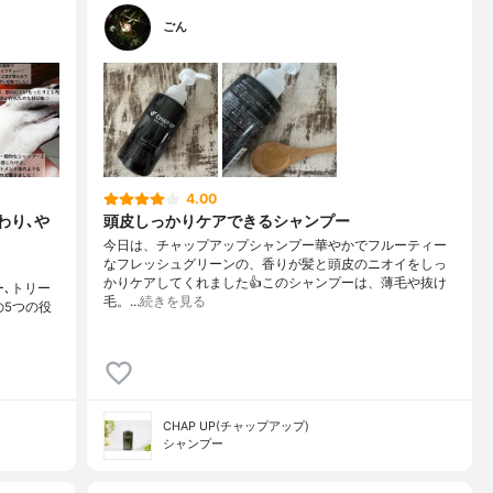
ごん
4.00
わり､や
頭皮しっかりケアできるシャンプー
今日は、チャップアップシャンプー華やかでフルーティー
なフレッシュグリーンの、香りが髪と頭皮のニオイをしっ
かりケアしてくれました👍このシャンプーは、薄毛や抜け
ー､トリー
毛。…
続きを見る
の5つの役
CHAP UP(チャップアップ)
シャンプー