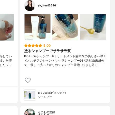
yk_free12636
5.00
塗るシャンプーでサラサラ髪
得してい
Bio Luciaシャンプー&トリートメント⁡髪本来の美しさへ導く
抜いた濃
ビオルチアのシャントリ✨⁡.💚シャンプー98%天然由来成分
したシャ
で、優しい洗い上がりのシャンプー😊地…
続きを見る
Bio Lucia(ビオルチア)
シャンプー
なにわの主婦