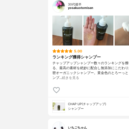
30代後半
yosakuotomisan
5.00
ランキング獲得シャンプー
チャップアップシャンプー数々のランキングを獲
る、最高の素材を絶妙に配合し無添加にこだわり
密オーガニックシャンプー。黄金色のとろーっと
ンプ…
続きを見る
CHAP UP(チャップアップ)
シャンプー
いちごちゃん