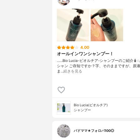
4.00
オールインワンシャンプー！
……⁡Bio Lucia⁡⁡-ビオルチア-⁡⁡シャンプー⁡⁡のご紹介🧴‎◌𓈒𓐍
シャン ご存知ですか？⁡⁡⁡⁡字、そのままですが、⁡原
ま…
続きを見る
Bio Lucia(ビオルチア)
シャンプー
バドママ★フォロバ100◎