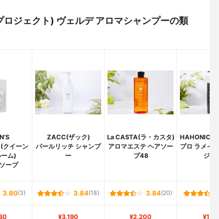
グロースプロジェクト) ヴェルデ アロマシャンプーの類
N’S
ZACC(ザック)
La CASTA(ラ・カスタ)
HAHONICO
M(クイーン
パールリッチ シャンプ
アロマエステ ヘアソー
プロ ラメイ 
ーム)
ー
プ48
ジン
ソープ
3.80
(3)
3.84
(18)
3.84
(20)
30
¥3,190
¥2,200
¥1,7