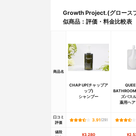
Growth Project.(
似商品：評価・料金比較表
商品名
CHAP UP(チャップア
QUEE
ップ)
BATHROO
シャンプー
ズバスル
薬用ヘア
口コミ
3.91
(29)
評価
値段
¥3,280
¥2,5