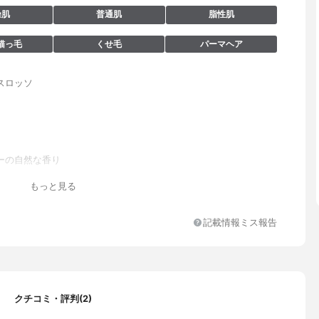
燥肌
普通肌
脂性肌
猫っ毛
くせ毛
パーマヘア
スロッソ
ーの自然な香り
ルグルタミン酸TEA、コカミドDEA、イソペンチルジオール、ココ
もっと見る
Ｋ、アルキル (Ｃ14 - 18 ) スルホン酸Na、セテアレス－60ミリ
コール、ラウロイルメチルアラニンNa、ポリクオタニウム－10、ヒ
Na、ココイル加水分解コラーゲンK、サクシノイルアテロコラーゲ
記載情報ミス報告
アスコルビルMg、スクワラン、卵黄油、ポリクオタニウム-7、ロ
葉油、クオタニウム-51、三リン酸5Na、ステアリン酸スクロー
水酸化Na、カルボキシメチルキチン、アルニカ花エキス、オドリコ
ス、オランダガラシエキス、ゴボウ根エキス、セイヨウキズタ葉/茎
ンニク根エキス、セイヨウアカマツ球果エキス、ローズマリー葉エ
クチコミ・評判(2)
マカミツレ花エキス、BG、グリチルリチン酸2K、グリセリン、ク
TA-2Na、メチルパラベン