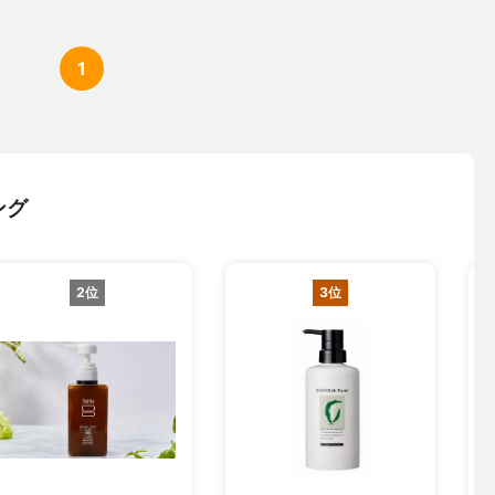
1
ング
2位
3位