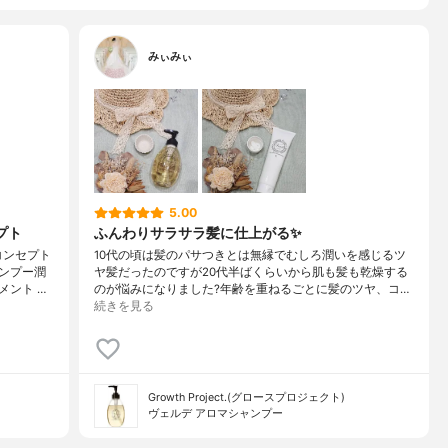
みぃみぃ
5.00
プト
ふんわりサラサラ髪に仕上がる✨
コンセプト
10代の頃は髪のパサつきとは無縁でむしろ潤いを感じるツ
ンプー潤
ヤ髪だったのですが20代半ばくらいから肌も髪も乾燥する
ント …
のが悩みになりました?年齢を重ねるごとに髪のツヤ、コ…
続きを見る
Growth Project.(グロースプロジェクト)
ヴェルデ アロマシャンプー