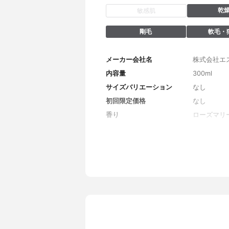
乾
敏感肌
剛毛
軟毛・
メーカー会社名
株式会社エ
内容量
300ml
サイズバリエーション
なし
初回限定価格
なし
香り
ローズマリ
全成分
水、ココイ
イルグリシン
スチルグリ
アルロン酸
ン、リン酸
ーズマリー
ス、乳酸、
ソウ花エキ
エキス、ニ
キス、ロー
エン酸、ED