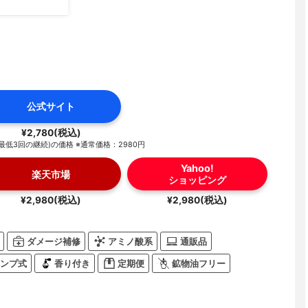
公式サイト
¥2,780(税込)
最低3回の継続)の価格 ※通常価格：2980円
Yahoo!
楽天市場
ショッピング
¥2,980(税込)
¥2,980(税込)
ダメージ補修
アミノ酸系
通販品
ンプ式
香り付き
定期便
鉱物油フリー