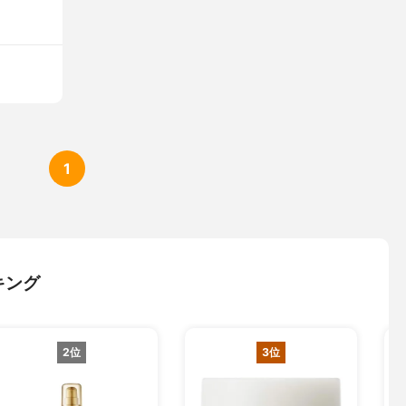
1
キング
2位
3位