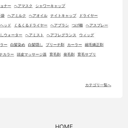
ョナー
ヘアマスク
シャワーキャップ
手袋
ヘアミルク
ヘアオイル
ナイトキャップ
ドライヤー
ヘッド
くるくるドライヤー
ヘアブラシ
つげ櫛
ヘアスプレー
しウォーター
ヘアミスト
ヘアフレグランス
ウィッグ
ラー
白髪染め
白髪隠し
ブリーチ剤
カーラー
縮毛矯正剤
ナカラー
頭皮マッサージ器
育毛剤
発毛剤
育毛サプリ
カテゴリ一覧へ
HOME