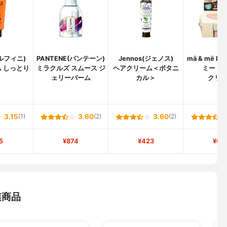
メルフィニ)
PANTENE(パンテーン)
Jennos(ジェノス)
mä & më La
 しっとり
ミラクルズ スムース ジ
ヘアクリーム＜ボタニ
ミー ラ
ェリーバーム
カル＞
クリ
3.15
(1)
3.60
(2)
3.60
(2)
5
¥874
¥423
¥69
連商品