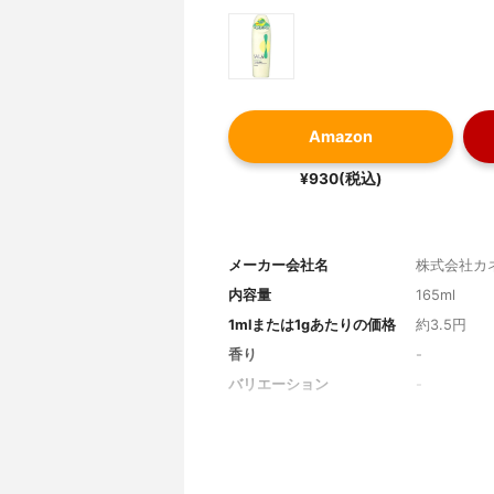
Amazon
¥930(税込)
メーカー会社名
株式会社カ
内容量
165ml
1mlまたは1gあたりの価格
約3.5円
香り
-
バリエーション
-
タイプ
サラッと軽
仕上がり
しっとりま
オイルの種類
-