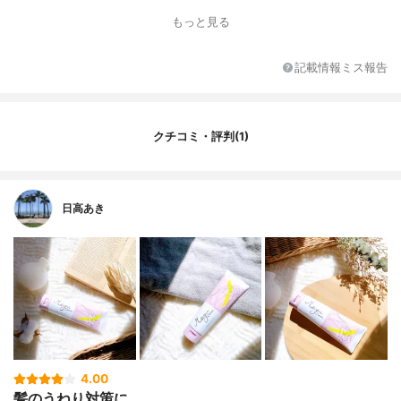
タイプ
チューブ
もっと見る
仕上がり
うるサラ
オイルの種類
不明
記載情報ミス報告
その他の特徴
ケラチン配合、シルク配合
クチコミ・評判(1)
日高あき
4.00
髪のうねり対策に