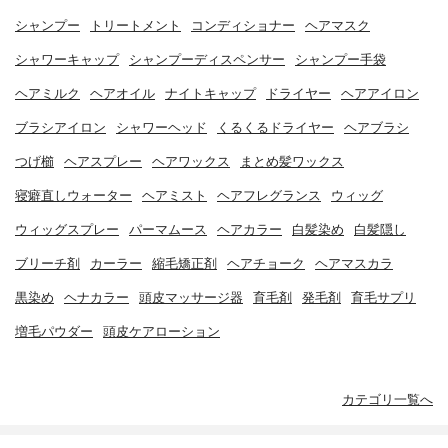
シャンプー
トリートメント
コンディショナー
ヘアマスク
シャワーキャップ
シャンプーディスペンサー
シャンプー手袋
ヘアミルク
ヘアオイル
ナイトキャップ
ドライヤー
ヘアアイロン
ブラシアイロン
シャワーヘッド
くるくるドライヤー
ヘアブラシ
つげ櫛
ヘアスプレー
ヘアワックス
まとめ髪ワックス
寝癖直しウォーター
ヘアミスト
ヘアフレグランス
ウィッグ
ウィッグスプレー
パーマムース
ヘアカラー
白髪染め
白髪隠し
ブリーチ剤
カーラー
縮毛矯正剤
ヘアチョーク
ヘアマスカラ
黒染め
ヘナカラー
頭皮マッサージ器
育毛剤
発毛剤
育毛サプリ
増毛パウダー
頭皮ケアローション
カテゴリ一覧へ