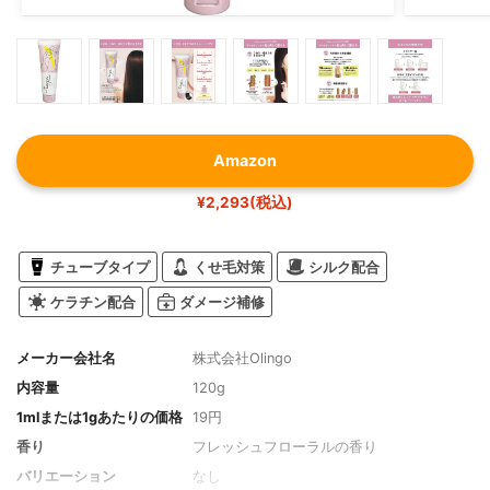
Amazon
¥2,293(税込)
チューブタイプ
くせ毛対策
シルク配合
ケラチン配合
ダメージ補修
メーカー会社名
株式会社Olingo
内容量
120g
1mlまたは1gあたりの価格
19円
香り
フレッシュフローラルの香り
バリエーション
なし