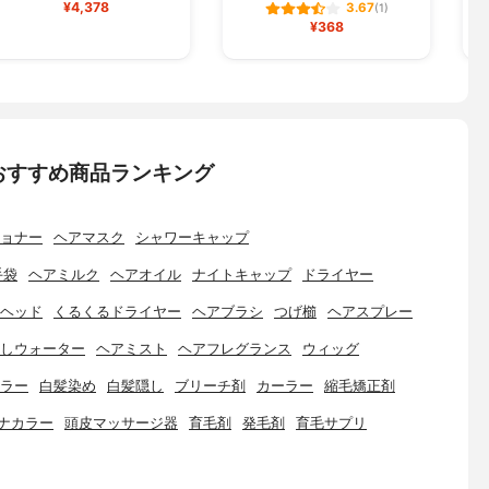
¥4,378
3.67
(1)
¥368
おすすめ商品ランキング
ョナー
ヘアマスク
シャワーキャップ
手袋
ヘアミルク
ヘアオイル
ナイトキャップ
ドライヤー
ヘッド
くるくるドライヤー
ヘアブラシ
つげ櫛
ヘアスプレー
しウォーター
ヘアミスト
ヘアフレグランス
ウィッグ
ラー
白髪染め
白髪隠し
ブリーチ剤
カーラー
縮毛矯正剤
ナカラー
頭皮マッサージ器
育毛剤
発毛剤
育毛サプリ