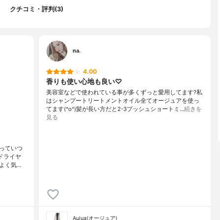
クチコミ・評判(3)
na.
4.00
香りも使い心地も良い♡
美容室などで使われている事が多くずっと愛用してます?私
はシャンプートリートメントオイル全てオージュアを使っ
てます(^o^)髪が長い方だと2-3プッシュショートミ…
続きを
見る
っていつ
?ドライヤ
よく気…
Aujua(オージュア)