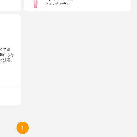
クエンチ セラム
くて購
防にもな
で注意。
1