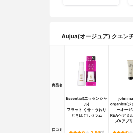
Aujua(オージュア) ク
商品名
Essential(エッセンシャ
john ma
ル)
organics
フラット くせ・うねり
ーオーガ
ときほぐしセラム
R&Aヘアミル
ズ&アプリ
口コミ
3.66
(1)