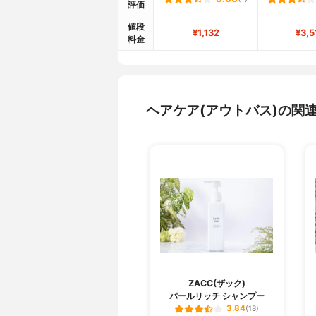
評価
値段
¥1,132
¥3,5
料金
ヘアケア(アウトバス)の関
ZACC(ザック)
パールリッチ シャンプー
3.84
(18)