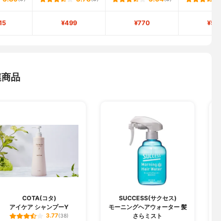
15
¥499
¥770
¥58
連商品
COTA(コタ)
SUCCESS(サクセス)
アイケア シャンプーY
モーニングヘアウォーター 髪
さらミスト
3.77
(38)